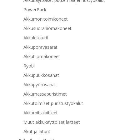
Akkukäyttöiset putken laajennustyökalut
PowerPack
Akkumonitoimikoneet
Akkusuorahiomakoneet
Akkuleikkurit
Akkuporavasarat
Akkuhiomakoneet
Ryobi
Akkupuukkosahat
Akkupyörösahat
Akkumassapuristimet
Akkutoimiset puristustyökalut
Akkumittalaitteet
Muut akkukäyttöiset laitteet
Akut ja laturit