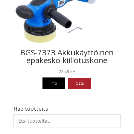
BGS-7373 Akkukäyttöinen
epäkesko-kiillotuskone
225,90
€
Info
Osta
Hae tuotteita