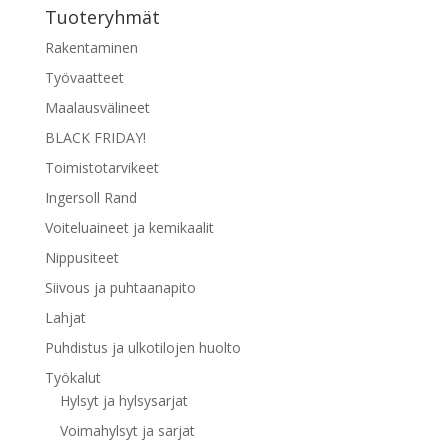
Tuoteryhmät
Rakentaminen
Työvaatteet
Maalausvälineet
BLACK FRIDAY!
Toimistotarvikeet
Ingersoll Rand
Voiteluaineet ja kemikaalit
Nippusiteet
Siivous ja puhtaanapito
Lahjat
Puhdistus ja ulkotilojen huolto
Työkalut
Hylsyt ja hylsysarjat
Voimahylsyt ja sarjat