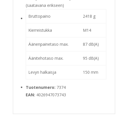
(saatavana erikseen)
Bruttopaino
2418 g
Kierreistukka
M14
Äänenpainetaso max.
87 dB(A)
Äänitehotaso max.
95 dB(A)
Levyn halkaisja
150 mm
Tuotenumero:
7374
EAN:
4026947073743