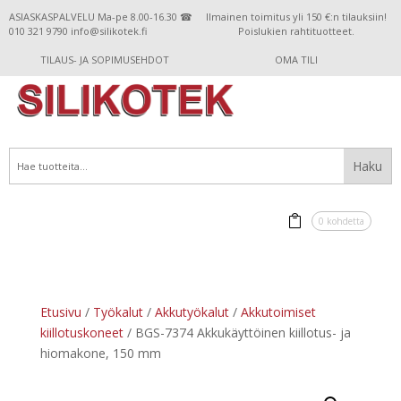
ASIASKASPALVELU Ma-pe 8.00-16.30 ☎
Ilmainen toimitus yli 150 €:n tilauksiin!
010 321 9790 info@silikotek.fi
Poislukien rahtituotteet.
TILAUS- JA SOPIMUSEHDOT
OMA TILI
0 kohdetta
Etusivu
/
Työkalut
/
Akkutyökalut
/
Akkutoimiset
kiillotuskoneet
/ BGS-7374 Akkukäyttöinen kiillotus- ja
hiomakone, 150 mm