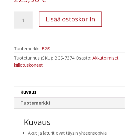
BGS-
Lisää ostoskoriin
7374
Akkukäyttöinen
kiillotus-
ja
Tuotemerkki:
BGS
hiomakone,
150
Tuotetunnus (SKU):
BGS-7374
Osasto:
Akkutoimiset
mm
kiillotuskoneet
määrä
Kuvaus
Tuotemerkki
Kuvaus
Akut ja laturit ovat täysin yhteensopivia