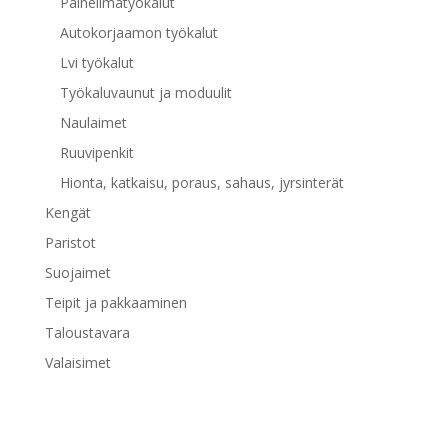
Paineilmatyökalut
Autokorjaamon työkalut
Lvi työkalut
Työkaluvaunut ja moduulit
Naulaimet
Ruuvipenkit
Hionta, katkaisu, poraus, sahaus, jyrsinterät
Kengät
Paristot
Suojaimet
Teipit ja pakkaaminen
Taloustavara
Valaisimet