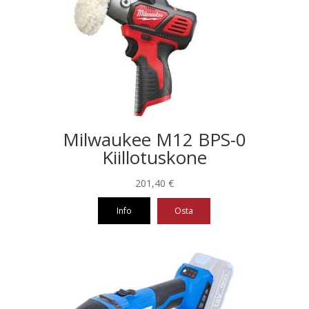
Milwaukee M12 BPS-0
Kiillotuskone
201,40
€
Info
Osta