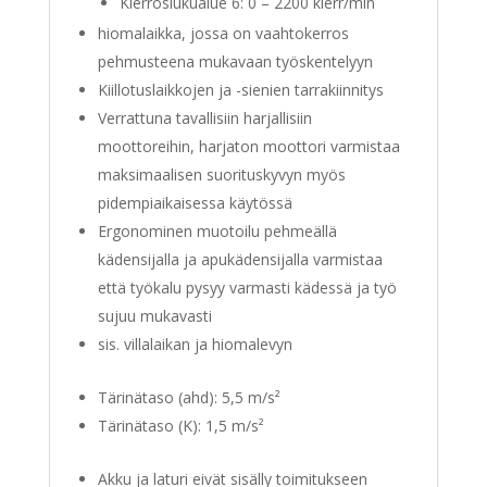
Kierroslukualue 6: 0 – 2200 kierr/min
hiomalaikka, jossa on vaahtokerros
pehmusteena mukavaan työskentelyyn
Kiillotuslaikkojen ja -sienien tarrakiinnitys
Verrattuna tavallisiin harjallisiin
moottoreihin, harjaton moottori varmistaa
maksimaalisen suorituskyvyn myös
pidempiaikaisessa käytössä
Ergonominen muotoilu pehmeällä
kädensijalla ja apukädensijalla varmistaa
että työkalu pysyy varmasti kädessä ja työ
sujuu mukavasti
sis. villalaikan ja hiomalevyn
Tärinätaso (ahd): 5,5 m/s²
Tärinätaso (K): 1,5 m/s²
Akku ja laturi eivät sisälly toimitukseen