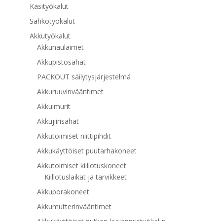
Käsityökalut
Sähkötyökalut
Akkutyökalut
Akkunaulaimet
Akkupistosahat
PACKOUT säilytysjärjestelmä
Akkuruuvinvääntimet
Akkuimurit
Akkujiirisahat
Akkutoimiset niittipihdit
Akkukäyttöiset puutarhakoneet
Akkutoimiset kiillotuskoneet
Kiillotuslaikat ja tarvikkeet
Akkuporakoneet
Akkumutterinvääntimet