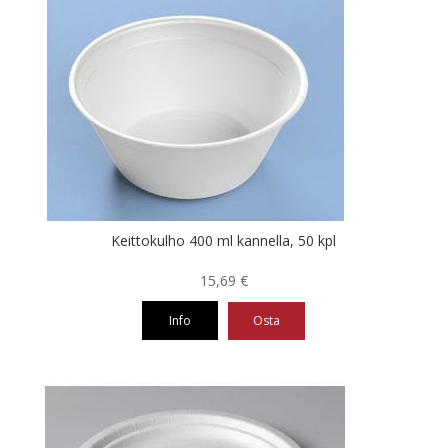
on
useampi
muunnelma.
Voit
tehdä
valinnat
tuotteen
sivulla.
Keittokulho 400 ml kannella, 50 kpl
15,69
€
Info
Osta