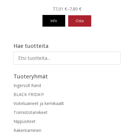
Hintaluokka:
77,01
€
–
7,80
€
7,80 €
Info
Osta
-
77,01 €
Tällä
tuotteella
on
Hae tuotteita
useampi
muunnelma.
Voit
tehdä
Tuoteryhmät
valinnat
tuotteen
Ingersoll Rand
sivulla.
BLACK FRIDAY!
Voiteluaineet ja kemikaalit
Toimistotarvikeet
Nippusiteet
Rakentaminen