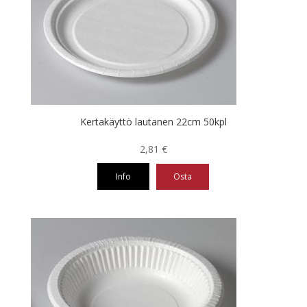
Kertakäyttö lautanen 22cm 50kpl
2,81
€
Info
Osta