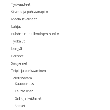
Työvaatteet
Siivous ja puhtaanapito
Maalausvälineet
Lahjat
Puhdistus ja ulkotilojen huolto
Työkalut
Kengät
Paristot
Suojaimet
Teipit ja pakkaaminen
Taloustavara
Kauppakassit
Lautasliinat
Grillit ja keittimet
Sakset