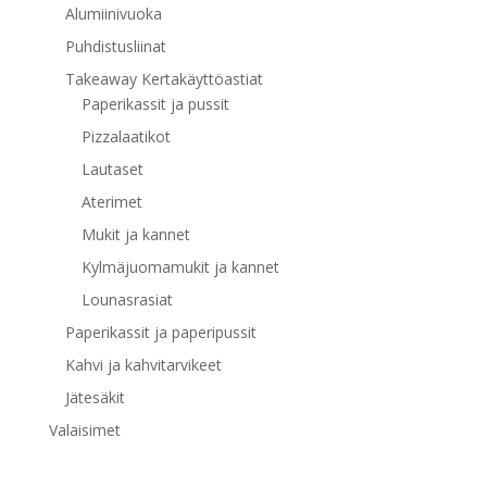
Alumiinivuoka
Puhdistusliinat
Takeaway Kertakäyttöastiat
Paperikassit ja pussit
Pizzalaatikot
Lautaset
Aterimet
Mukit ja kannet
Kylmäjuomamukit ja kannet
Lounasrasiat
Paperikassit ja paperipussit
Kahvi ja kahvitarvikeet
Jätesäkit
Valaisimet