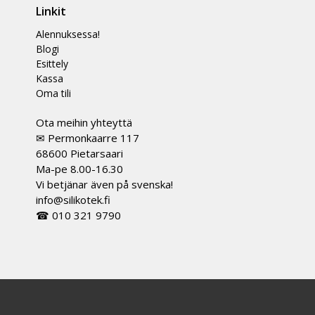
Linkit
Alennuksessa!
Blogi
Esittely
Kassa
Oma tili
Ota meihin yhteyttä
✉ Permonkaarre 117
68600 Pietarsaari
Ma-pe 8.00-16.30
Vi betjänar även på svenska!
info@silikotek.fi
☎ 010 321 9790