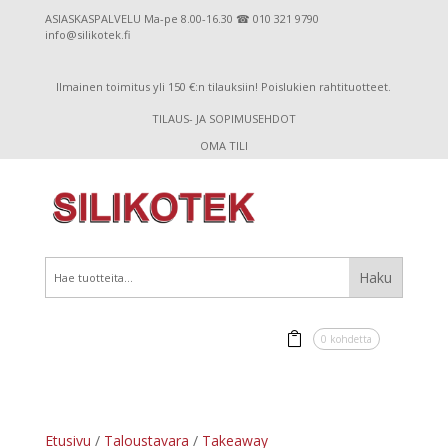
ASIASKASPALVELU Ma-pe 8.00-16.30 ☎ 010 321 9790
info@silikotek.fi
Ilmainen toimitus yli 150 €:n tilauksiin! Poislukien rahtituotteet.
TILAUS- JA SOPIMUSEHDOT
OMA TILI
0 kohdetta
Etusivu
/
Taloustavara
/
Takeaway