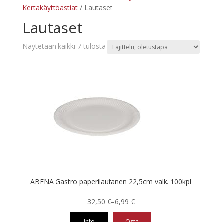
Kertakäyttöastiat
/ Lautaset
Lautaset
Näytetään kaikki 7 tulosta
ABENA Gastro paperilautanen 22,5cm valk. 100kpl
Hintaluokka:
32,50
€
–
6,99
€
6,99 €
Info
Osta