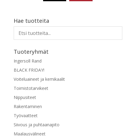
Tällä
tuotteella
on
Hae tuotteita
useampi
muunnelma.
Voit
tehdä
Tuoteryhmät
valinnat
tuotteen
Ingersoll Rand
sivulla.
BLACK FRIDAY!
Voiteluaineet ja kemikaalit
Toimistotarvikeet
Nippusiteet
Rakentaminen
Työvaatteet
Siivous ja puhtaanapito
Maalausvälineet