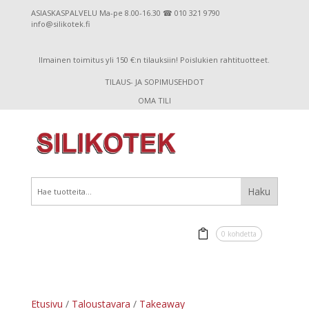
ASIASKASPALVELU Ma-pe 8.00-16.30 ☎ 010 321 9790
info@silikotek.fi
Ilmainen toimitus yli 150 €:n tilauksiin! Poislukien rahtituotteet.
TILAUS- JA SOPIMUSEHDOT
OMA TILI
0 kohdetta
Etusivu
/
Taloustavara
/
Takeaway