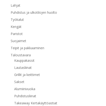
Lahjat
Puhdistus ja ulkotilojen huolto
Työkalut
Kengät
Paristot
Suojaimet
Teipit ja pakkaaminen
Taloustavara
Kauppakassit
Lautasliinat
Grillit ja keittimet
Sakset
Alumiinivuoka
Puhdistusliinat
Takeaway Kertakäyttöastiat