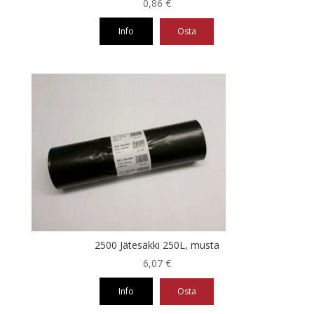
0,86
€
Info
Osta
2500 Jätesäkki 250L, musta
6,07
€
Info
Osta