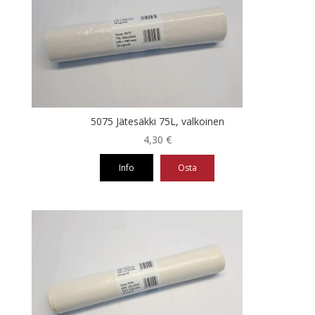
5075 Jätesäkki 75L, valkoinen
4,30
€
Info
Osta