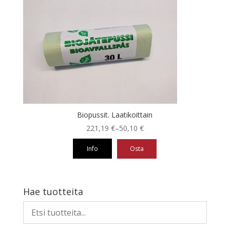
Biopussit. Laatikoittain
Hintaluokka:
221,19
€
–
50,10
€
50,10 €
Info
Osta
-
221,19 €
Tällä
tuotteella
on
Hae tuotteita
useampi
muunnelma.
Voit