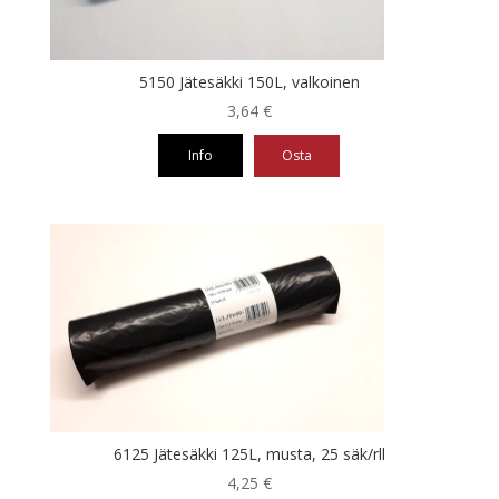
5150 Jätesäkki 150L, valkoinen
3,64
€
Info
Osta
6125 Jätesäkki 125L, musta, 25 säk/rll
4,25
€