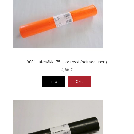
9001 Jätesäkki 75L, oranssi (neitseellinen)
4,66
€
Info
Osta