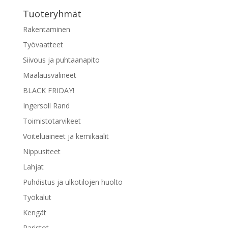
tehdä
Tuoteryhmät
valinnat
tuotteen
Rakentaminen
sivulla.
Työvaatteet
Siivous ja puhtaanapito
Maalausvälineet
BLACK FRIDAY!
Ingersoll Rand
Toimistotarvikeet
Voiteluaineet ja kemikaalit
Nippusiteet
Lahjat
Puhdistus ja ulkotilojen huolto
Työkalut
Kengät
Paristot