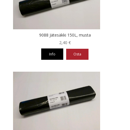
9088 Jätesäkki 150L, musta
2,40
€
Info
Osta