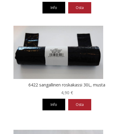
Info
Osta
6422 sangallinen roskakassi 30L, musta
4,90
€
Info
Osta