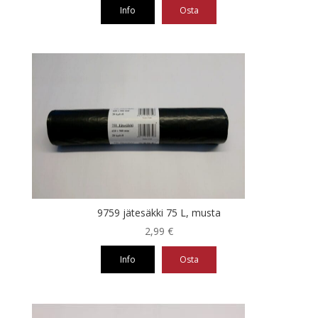
Info
Osta
9759 jätesäkki 75 L, musta
2,99
€
Info
Osta