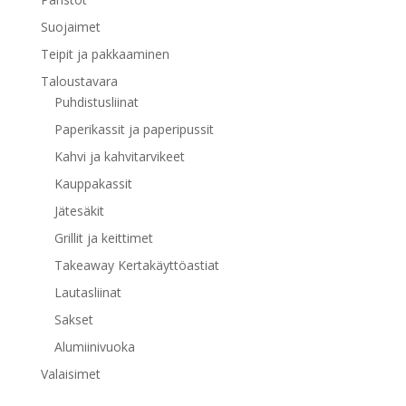
Suojaimet
Teipit ja pakkaaminen
Taloustavara
Puhdistusliinat
Paperikassit ja paperipussit
Kahvi ja kahvitarvikeet
Kauppakassit
Jätesäkit
Grillit ja keittimet
Takeaway Kertakäyttöastiat
Lautasliinat
Sakset
Alumiinivuoka
Valaisimet