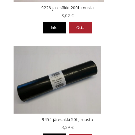
9226 jätesäkki 200L musta
3,02
€
Info
Osta
9454 jätesäkki 50L, musta
3,39
€