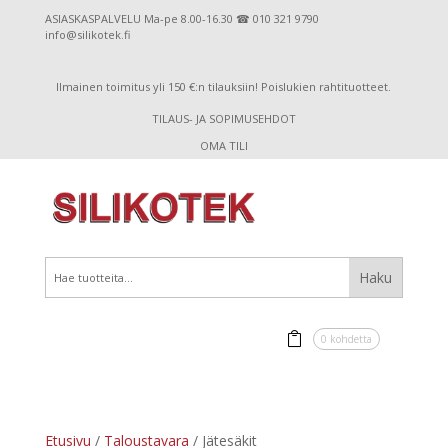
ASIASKASPALVELU Ma-pe 8.00-16.30 ☎ 010 321 9790
info@silikotek.fi
Ilmainen toimitus yli 150 €:n tilauksiin! Poislukien rahtituotteet.
TILAUS- JA SOPIMUSEHDOT
OMA TILI
0 kohdetta
Etusivu
/
Taloustavara
/ Jätesäkit