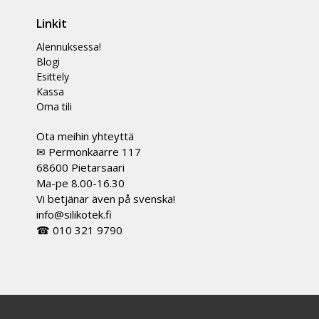
Linkit
Alennuksessa!
Blogi
Esittely
Kassa
Oma tili
Ota meihin yhteyttä
✉ Permonkaarre 117
68600 Pietarsaari
Ma-pe 8.00-16.30
Vi betjänar även på svenska!
info@silikotek.fi
☎ 010 321 9790