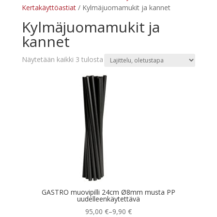
Kertakäyttöastiat
/ Kylmäjuomamukit ja kannet
Kylmäjuomamukit ja
kannet
Näytetään kaikki 3 tulosta
GASTRO muovipilli 24cm Ø8mm musta PP
uudelleenkäytettävä
Hintaluokka:
95,00
€
–
9,90
€