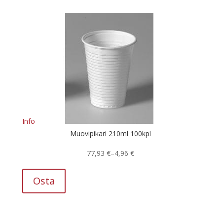
tuotteella
on
useampi
muunnelma.
Voit
tehdä
valinnat
tuotteen
sivulla.
Info
Muovipikari 210ml 100kpl
Hintaluokka:
77,93
€
–
4,96
€
Tällä
4,96 €
tuotteella
-
Osta
on
77,93 €
useampi
muunnelma.
Voit