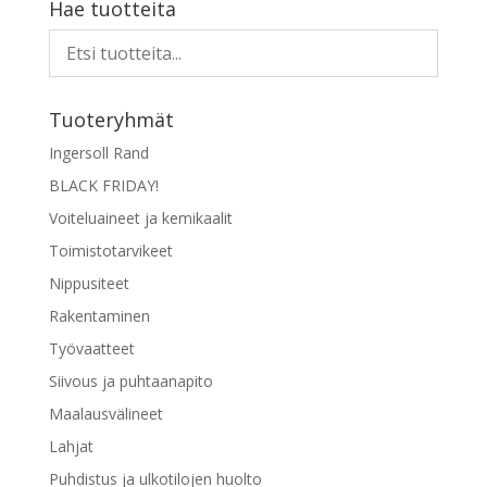
Hae tuotteita
tehdä
valinnat
tuotteen
sivulla.
Tuoteryhmät
Ingersoll Rand
BLACK FRIDAY!
Voiteluaineet ja kemikaalit
Toimistotarvikeet
Nippusiteet
Rakentaminen
Työvaatteet
Siivous ja puhtaanapito
Maalausvälineet
Lahjat
Puhdistus ja ulkotilojen huolto