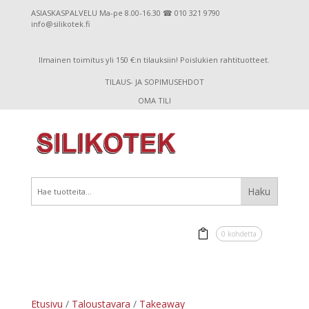
ASIASKASPALVELU Ma-pe 8.00-16.30 ☎ 010 321 9790
info@silikotek.fi
Ilmainen toimitus yli 150 €:n tilauksiin! Poislukien rahtituotteet.
TILAUS- JA SOPIMUSEHDOT
OMA TILI
0 kohdetta
Etusivu
/
Taloustavara
/
Takeaway