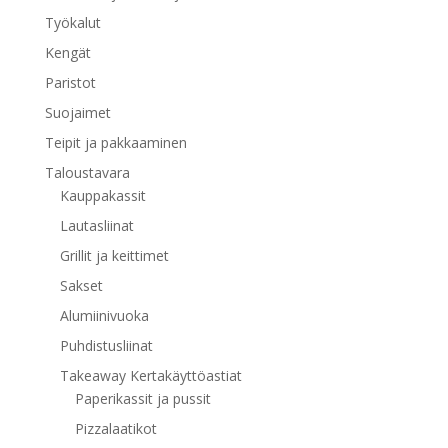
Työkalut
Kengät
Paristot
Suojaimet
Teipit ja pakkaaminen
Taloustavara
Kauppakassit
Lautasliinat
Grillit ja keittimet
Sakset
Alumiinivuoka
Puhdistusliinat
Takeaway Kertakäyttöastiat
Paperikassit ja pussit
Pizzalaatikot