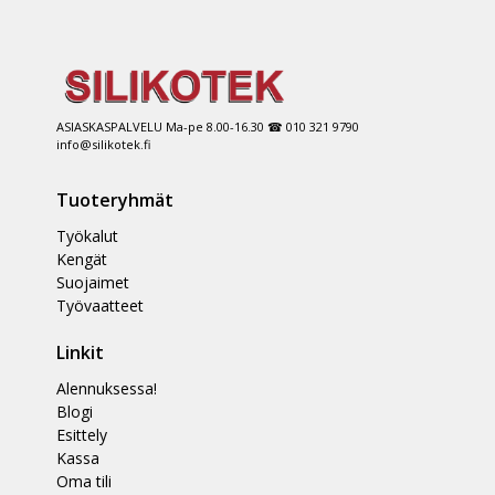
ASIASKASPALVELU Ma-pe 8.00-16.30 ☎ 010 321 9790
info@silikotek.fi
Tuoteryhmät
Työkalut
Kengät
Suojaimet
Työvaatteet
Linkit
Alennuksessa!
Blogi
Esittely
Kassa
Oma tili