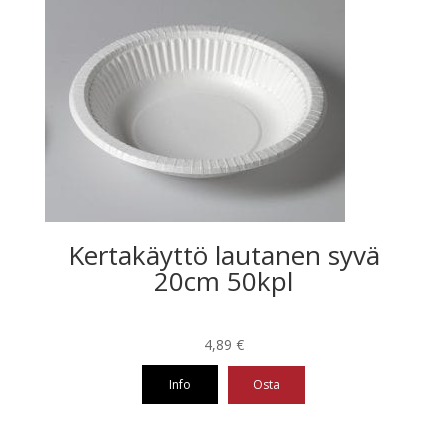
Kertakäyttö lautanen syvä
20cm 50kpl
4,89
€
Info
Osta