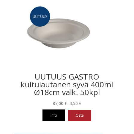
UUTUUS GASTRO
kuitulautanen syvä 400ml
Ø18cm valk. 50kpl
Hintaluokka:
87,00
€
–
4,50
€
4,50 €
Info
Osta
-
87,00 €
Tällä
tuotteella