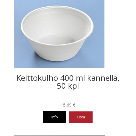
on
useampi
muunnelma.
Voit
tehdä
valinnat
tuotteen
sivulla.
Keittokulho 400 ml kannella,
50 kpl
15,69
€
Info
Osta