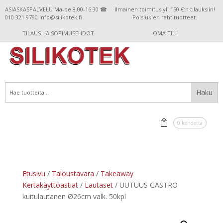
ASIASKASPALVELU Ma-pe 8.00-16.30 ☎
Ilmainen toimitus yli 150 €:n tilauksiin!
010 321 9790 info@silikotek.fi
Poislukien rahtituotteet.
TILAUS- JA SOPIMUSEHDOT
OMA TILI
0 kohdetta
Etusivu
/
Taloustavara
/
Takeaway
Kertakäyttöastiat
/
Lautaset
/ UUTUUS GASTRO
kuitulautanen Ø26cm valk. 50kpl