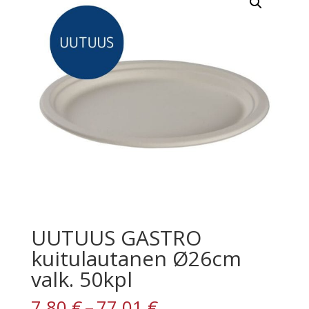
UUTUUS GASTRO
kuitulautanen Ø26cm
valk. 50kpl
Hintaluokka:
7,80
€
–
77,01
€