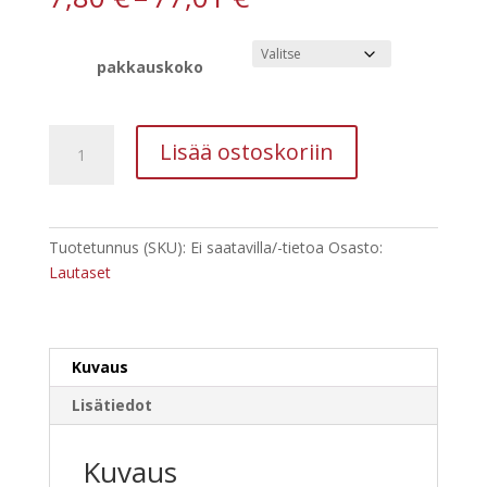
7,80 €
-
77,01 €
pakkauskoko
UUTUUS
Lisää ostoskoriin
GASTRO
kuitulautanen
Ø26cm
valk.
Tuotetunnus (SKU):
Ei saatavilla/-tietoa
Osasto:
50kpl
Lautaset
määrä
Kuvaus
Lisätiedot
Kuvaus