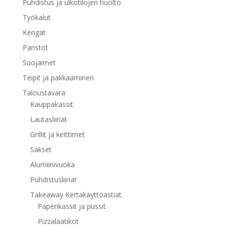
Puhdistus ja ulkotilojen huolto
Työkalut
Kengät
Paristot
Suojaimet
Teipit ja pakkaaminen
Taloustavara
Kauppakassit
Lautasliinat
Grillit ja keittimet
Sakset
Alumiinivuoka
Puhdistusliinat
Takeaway Kertakäyttöastiat
Paperikassit ja pussit
Pizzalaatikot