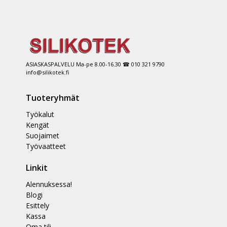
ASIASKASPALVELU Ma-pe 8.00-16.30 ☎ 010 321 9790
info@silikotek.fi
Tuoteryhmät
Työkalut
Kengät
Suojaimet
Työvaatteet
Linkit
Alennuksessa!
Blogi
Esittely
Kassa
Oma tili