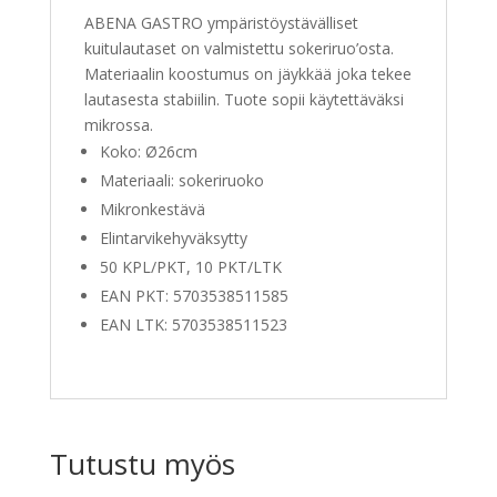
ABENA GASTRO ympäristöystävälliset
kuitulautaset on valmistettu sokeriruo’osta.
Materiaalin koostumus on jäykkää joka tekee
lautasesta stabiilin. Tuote sopii käytettäväksi
mikrossa.
Koko: Ø26cm
Materiaali: sokeriruoko
Mikronkestävä
Elintarvikehyväksytty
50 KPL/PKT, 10 PKT/LTK
EAN PKT: 5703538511585
EAN LTK: 5703538511523
Tutustu myös