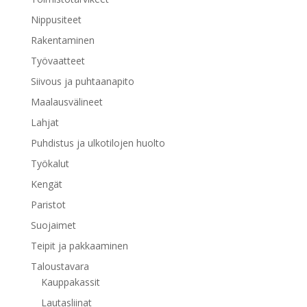
Nippusiteet
Rakentaminen
Työvaatteet
Siivous ja puhtaanapito
Maalausvälineet
Lahjat
Puhdistus ja ulkotilojen huolto
Työkalut
Kengät
Paristot
Suojaimet
Teipit ja pakkaaminen
Taloustavara
Kauppakassit
Lautasliinat