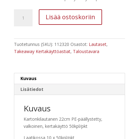
Kertakäyttö
Lisää ostoskoriin
lautanen
22cm
50kpl
määrä
Tuotetunnus (SKU):
112320
Osastot:
Lautaset
,
Takeaway Kertakäyttöastiat
,
Taloustavara
Kuvaus
Lisätiedot
Kuvaus
Kartonkilautanen 22cm PE-päällystetty,
valkoinen, kertakäyttö 50kpl/pkt
Laatikossa 10 x 50kpl/pkt