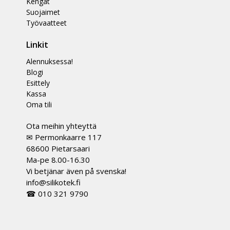
Kengät
Suojaimet
Työvaatteet
Linkit
Alennuksessa!
Blogi
Esittely
Kassa
Oma tili
Ota meihin yhteyttä
✉ Permonkaarre 117
68600 Pietarsaari
Ma-pe 8.00-16.30
Vi betjänar även på svenska!
info@silikotek.fi
☎ 010 321 9790