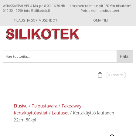
ASIASKASPALVELU Ma-pe 8.00-16.30 ☎
Ilmainen toimitus yli 150 €:n tilauksiin!
010 321 9790 info@silikotek.fi
Poislukien rahtituotteet.
TILAUS- JA SOPIMUSEHDOT
OMA TILI
0 kohdetta
Etusivu
/
Taloustavara
/
Takeaway
Kertakäyttöastiat
/
Lautaset
/ Kertakäyttö lautanen
22cm 50kpl