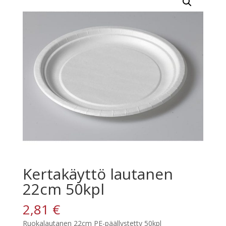
Kertakäyttö lautanen
22cm 50kpl
2,81
€
Ruokalautanen 22cm PE-päällystetty 50kpl