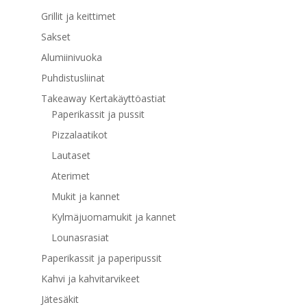
Grillit ja keittimet
Sakset
Alumiinivuoka
Puhdistusliinat
Takeaway Kertakäyttöastiat
Paperikassit ja pussit
Pizzalaatikot
Lautaset
Aterimet
Mukit ja kannet
Kylmäjuomamukit ja kannet
Lounasrasiat
Paperikassit ja paperipussit
Kahvi ja kahvitarvikeet
Jätesäkit