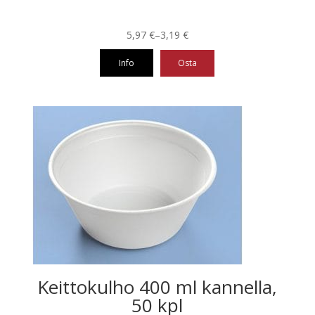
Hintaluokka:
5,97
€
–
3,19
€
3,19 €
Info
Osta
-
5,97 €
Tällä
tuotteella
on
useampi
muunnelma.
Voit
tehdä
valinnat
tuotteen
sivulla.
Keittokulho 400 ml kannella,
50 kpl