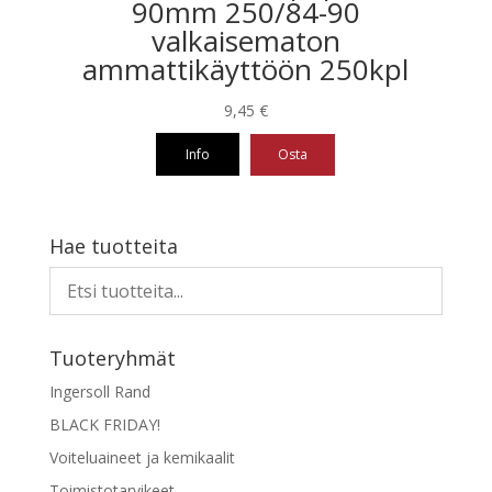
90mm 250/84-90
valkaisematon
ammattikäyttöön 250kpl
9,45
€
Info
Osta
Hae tuotteita
Tuoteryhmät
Ingersoll Rand
BLACK FRIDAY!
Voiteluaineet ja kemikaalit
Toimistotarvikeet