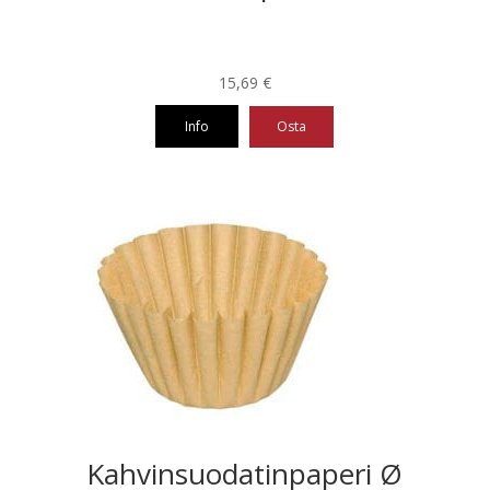
15,69
€
Info
Osta
Kahvinsuodatinpaperi Ø