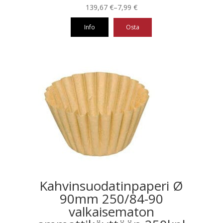
Hintaluokka:
139,67
€
–
7,99
€
7,99 €
Info
Osta
-
139,67 €
Tällä
tuotteella
on
useampi
muunnelma.
Voit
tehdä
valinnat
tuotteen
sivulla.
Kahvinsuodatinpaperi Ø
90mm 250/84-90
valkaisematon