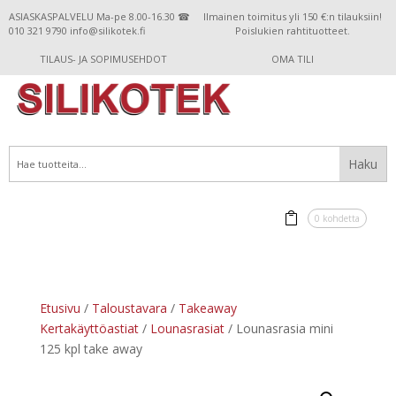
ASIASKASPALVELU Ma-pe 8.00-16.30 ☎
Ilmainen toimitus yli 150 €:n tilauksiin!
010 321 9790 info@silikotek.fi
Poislukien rahtituotteet.
TILAUS- JA SOPIMUSEHDOT
OMA TILI
0 kohdetta
Etusivu
/
Taloustavara
/
Takeaway
Kertakäyttöastiat
/
Lounasrasiat
/ Lounasrasia mini
125 kpl take away