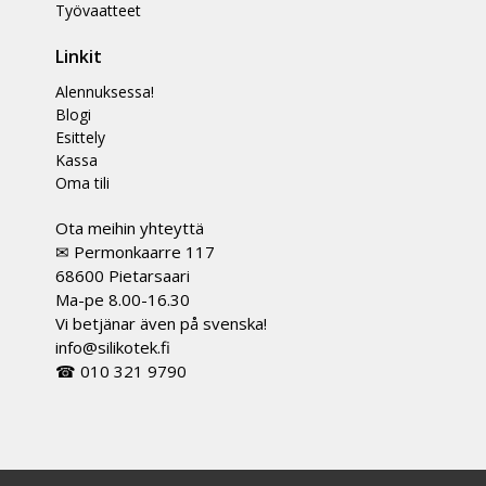
Työvaatteet
Linkit
Alennuksessa!
Blogi
Esittely
Kassa
Oma tili
Ota meihin yhteyttä
✉ Permonkaarre 117
68600 Pietarsaari
Ma-pe 8.00-16.30
Vi betjänar även på svenska!
info@silikotek.fi
☎ 010 321 9790