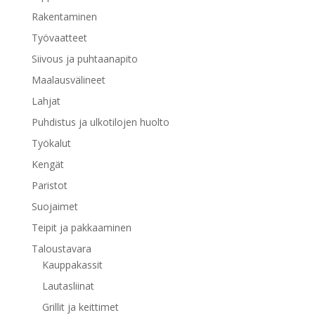
Rakentaminen
Työvaatteet
Siivous ja puhtaanapito
Maalausvälineet
Lahjat
Puhdistus ja ulkotilojen huolto
Työkalut
Kengät
Paristot
Suojaimet
Teipit ja pakkaaminen
Taloustavara
Kauppakassit
Lautasliinat
Grillit ja keittimet