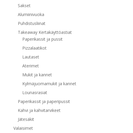
Sakset
Alumiinivuoka
Puhdistusliinat
Takeaway Kertakäyttöastiat
Paperikassit ja pussit
Pizzalaatikot
Lautaset
Aterimet
Mukit ja kannet
Kylmäjuomamukit ja kannet
Lounasrasiat
Paperikassit ja paperipussit
Kahvi ja kahvitarvikeet
Jätesäkit
Valaisimet