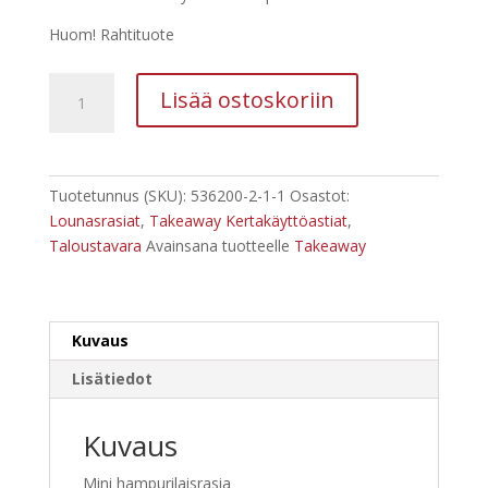
Huom! Rahtituote
Lounasrasia
Lisää ostoskoriin
mini
125
kpl
take
Tuotetunnus (SKU):
536200-2-1-1
Osastot:
away
Lounasrasiat
,
Takeaway Kertakäyttöastiat
,
määrä
Taloustavara
Avainsana tuotteelle
Takeaway
Kuvaus
Lisätiedot
Kuvaus
Mini hampurilaisrasia