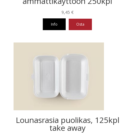
ammattikäyttöön 250kpl
9,45
€
Info
Osta
Lounasrasia puolikas, 125kpl
take away