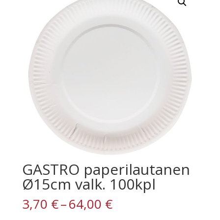
GASTRO paperilautanen
Ø15cm valk. 100kpl
Hintaluokka:
3,70
€
–
64,00
€
3,70 €