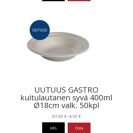
UUTUUS GASTRO
kuitulautanen syvä 400ml
Ø18cm valk. 50kpl
Hintaluokka:
87,00
€
–
4,50
€
4,50 €
Info
Osta
-