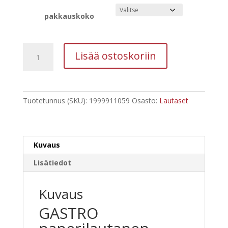
-
64,00 €
pakkauskoko
GASTRO
Lisää ostoskoriin
paperilautanen
Ø15cm
valk.
100kpl
Tuotetunnus (SKU):
1999911059
Osasto:
Lautaset
määrä
Kuvaus
Lisätiedot
Kuvaus
GASTRO