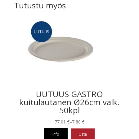
Tutustu myös
UUTUUS GASTRO
kuitulautanen Ø26cm valk.
50kpl
Hintaluokka:
77,01
€
–
7,80
€
7,80 €
Info
Osta
-