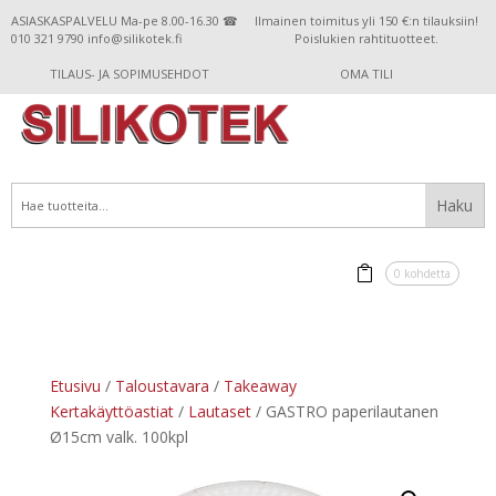
ASIASKASPALVELU Ma-pe 8.00-16.30 ☎
Ilmainen toimitus yli 150 €:n tilauksiin!
010 321 9790 info@silikotek.fi
Poislukien rahtituotteet.
TILAUS- JA SOPIMUSEHDOT
OMA TILI
0 kohdetta
Etusivu
/
Taloustavara
/
Takeaway
Kertakäyttöastiat
/
Lautaset
/ GASTRO paperilautanen
Ø15cm valk. 100kpl