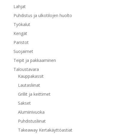
Lahjat
Puhdistus ja ulkotilojen huolto
Työkalut
Kengät
Paristot
Suojaimet
Teipit ja pakkaaminen
Taloustavara
Kauppakassit
Lautasliinat
Grillit ja keittimet
Sakset
Alumiinivuoka
Puhdistusliinat
Takeaway Kertakäyttöastiat