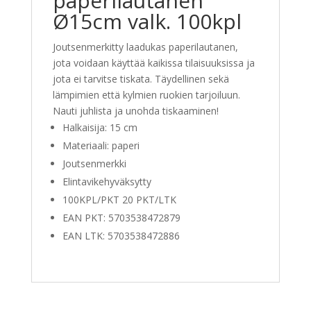
paperilautanen
Ø15cm valk. 100kpl
Joutsenmerkitty laadukas paperilautanen,
jota voidaan käyttää kaikissa tilaisuuksissa ja
jota ei tarvitse tiskata. Täydellinen sekä
lämpimien että kylmien ruokien tarjoiluun.
Nauti juhlista ja unohda tiskaaminen!
Halkaisija: 15 cm
Materiaali: paperi
Joutsenmerkki
Elintavikehyväksytty
100KPL/PKT 20 PKT/LTK
EAN PKT: 5703538472879
EAN LTK: 5703538472886