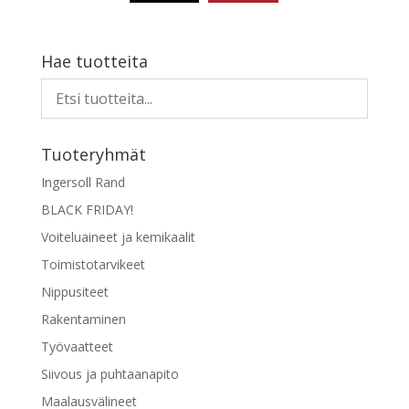
87,00 €
Tällä
tuotteella
on
Hae tuotteita
useampi
muunnelma.
Voit
tehdä
Tuoteryhmät
valinnat
tuotteen
Ingersoll Rand
sivulla.
BLACK FRIDAY!
Voiteluaineet ja kemikaalit
Toimistotarvikeet
Nippusiteet
Rakentaminen
Työvaatteet
Siivous ja puhtaanapito
Maalausvälineet