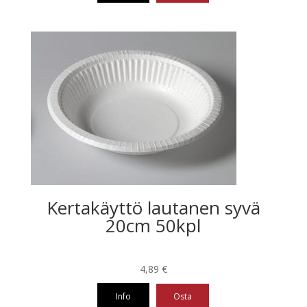
77,01 €
Tällä
tuotteella
on
useampi
muunnelma.
Voit
tehdä
valinnat
tuotteen
sivulla.
Kertakäyttö lautanen syvä
20cm 50kpl
4,89
€
Info
Osta