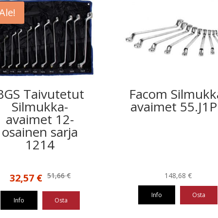
Ale!
BGS Taivutetut
Facom Silmukk
Silmukka-
avaimet 55.J1
avaimet 12-
osainen sarja
1214
Alkuperäinen
Nykyinen
51,66
€
148,68
€
32,57
€
hinta
hinta
Info
Osta
oli:
on:
Info
Osta
51,66 €.
32,57 €.