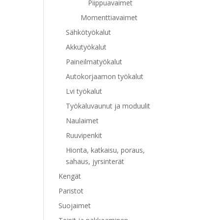
Piippuavaimet
Momenttiavaimet
Sähkötyökalut
Akkutyökalut
Paineilmatyökalut
Autokorjaamon työkalut
Lvi työkalut
Työkaluvaunut ja moduulit
Naulaimet
Ruuvipenkit
Hionta, katkaisu, poraus,
sahaus, jyrsinterät
Kengät
Paristot
Suojaimet