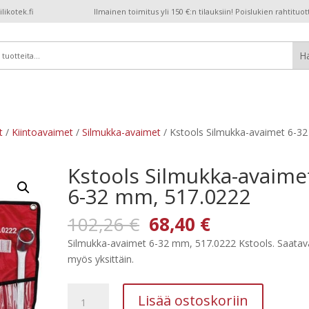
ikotek.fi
Ilmainen toimitus yli 150 €:n tilauksiin! Poislukien rahtituot
t
/
Kiintoavaimet
/
Silmukka-avaimet
/ Kstools Silmukka-avaimet 6-32
Kstools Silmukka-avaime
6-32 mm, 517.0222
Alkuperäinen
Nykyinen
102,26
€
68,40
€
hinta
hinta
Silmukka-avaimet 6-32 mm, 517.0222 Kstools. Saata
oli:
on:
myös yksittäin.
102,26 €.
68,40 €.
Kstools
Lisää ostoskoriin
Silmukka-