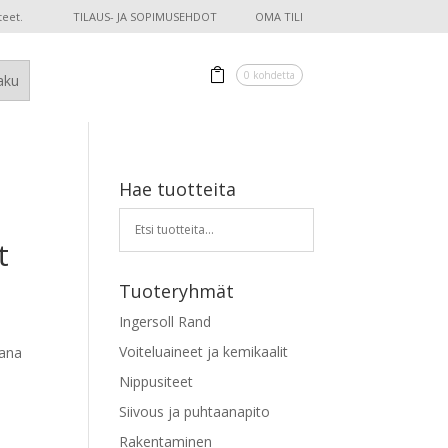
teet.
TILAUS- JA SOPIMUSEHDOT
OMA TILI
0 kohdetta
Hae tuotteita
t
Tuoteryhmät
Ingersoll Rand
Voiteluaineet ja kemikaalit
vana
Nippusiteet
Siivous ja puhtaanapito
Rakentaminen