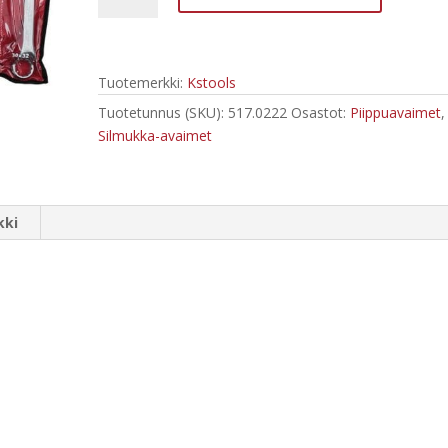
avaimet
6-
32
Tuotemerkki:
Kstools
mm,
517.0222
Tuotetunnus (SKU):
517.0222
Osastot:
Piippuavaimet
,
määrä
Silmukka-avaimet
kki