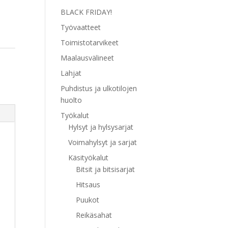
BLACK FRIDAY!
Työvaatteet
Toimistotarvikeet
Maalausvälineet
Lahjat
Puhdistus ja ulkotilojen
huolto
Työkalut
Hylsyt ja hylsysarjat
Voimahylsyt ja sarjat
Käsityökalut
Bitsit ja bitsisarjat
Hitsaus
Puukot
Reikäsahat