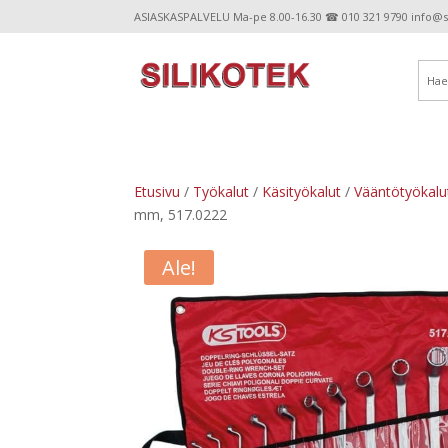
ASIASKASPALVELU Ma-pe 8.00-16.30 ☎ 010 321 9790 info@sil
Etusivu
/
Työkalut
/
Käsityökalut
/
Vääntötyökalu
mm, 517.0222
Ale!