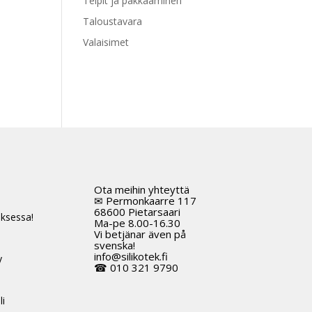
Teipit ja pakkaaminen
Taloustavara
Valaisimet
Ota meihin yhteyttä
t
✉ Permonkaarre 117
68600 Pietarsaari
ksessa!
Ma-pe 8.00-16.30
Vi betjänar även på
svenska!
info@silikotek.fi
y
☎ 010 321 9790
li