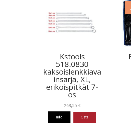
Kstools
518.0830
kaksoislenkkiava
insarja, XL,
erikoispitkät 7-
os
263,55
€
Info
Osta