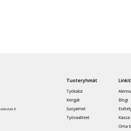
Tuoteryhmät
Linki
Työkalut
Alennu
Kengät
Blogi
Suojaimet
Esittel
likotek.fi
Työvaatteet
Kassa
Oma ti