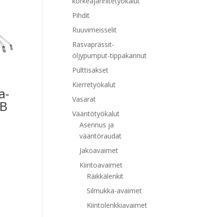
korkeajännitetyökalut
Pihdit
Ruuvimeisselit
Rasvaprässit-
öljypumput-tippakannut
Pulttisakset
Kierretyökalut
a-
Vasarat
PB
Vääntötyökalut
Asennus ja
vääntöraudat
Jakoavaimet
Kiintoavaimet
Räikkälenkit
Silmukka-avaimet
Kiintolenkkiavaimet