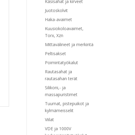
Käsisahat ja kirveet
Juotoskolvit
Haka-avaimet
Kuusiokoloavaimet,
Torx, Xzn
Mittavälineet ja merkintä
Peltisakset
Poimintatyökalut
Rautasahat ja
rautasahan terät
Silikoni,- ja
massapuristimet
Tuurnat, pistepuikot ja
kylmämeisselit
Viilat
VDE ja 1000V