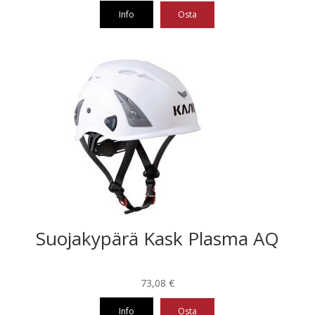
Info
Osta
Suojakypärä Kask Plasma AQ
73,08
€
Info
Osta