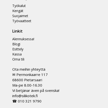
Työkalut
Kengät
Suojaimet
Työvaatteet
Linkit
Alennuksessa!
Blogi
Esittely
Kassa
Oma tili
Ota meihin yhteyttä
✉ Permonkaarre 117
68600 Pietarsaari
Ma-pe 8.00-16.30
Vi betjänar även på svenska!
info@silikotek.fi
☎ 010 321 9790