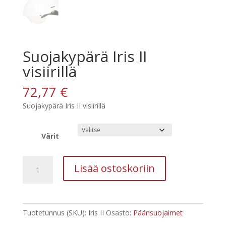
Suojakypärä Iris II
visiirillä
72,77
€
Suojakypärä Iris II visiirillä
Värit
Suojakypärä
Lisää ostoskoriin
Iris
II
visiirillä
määrä
Tuotetunnus (SKU):
Iris II
Osasto:
Päänsuojaimet