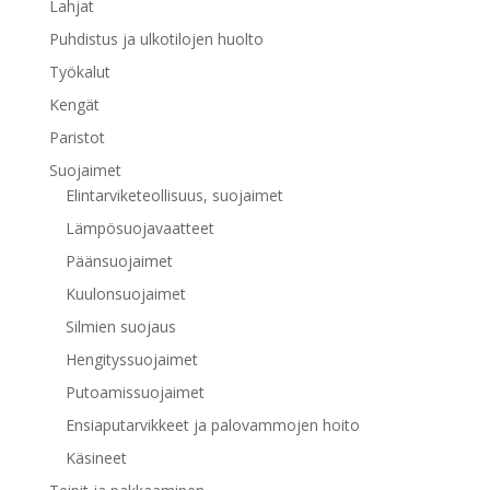
Lahjat
Puhdistus ja ulkotilojen huolto
Työkalut
Kengät
Paristot
Suojaimet
Elintarviketeollisuus, suojaimet
Lämpösuojavaatteet
Päänsuojaimet
Kuulonsuojaimet
Silmien suojaus
Hengityssuojaimet
Putoamissuojaimet
Ensiaputarvikkeet ja palovammojen hoito
Käsineet