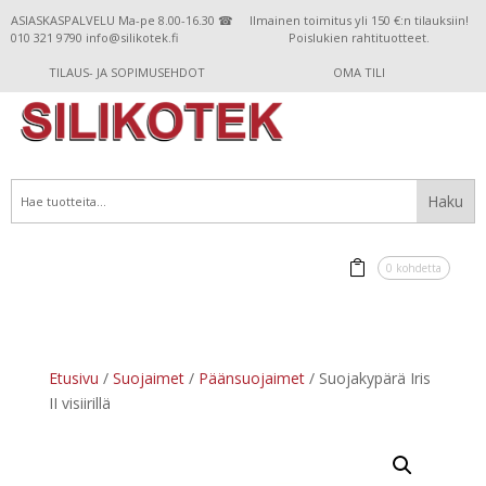
ASIASKASPALVELU Ma-pe 8.00-16.30 ☎
Ilmainen toimitus yli 150 €:n tilauksiin!
010 321 9790 info@silikotek.fi
Poislukien rahtituotteet.
TILAUS- JA SOPIMUSEHDOT
OMA TILI
0 kohdetta
Etusivu
/
Suojaimet
/
Päänsuojaimet
/ Suojakypärä Iris
II visiirillä