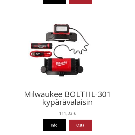
Tällä
tuotteella
on
useampi
muunnelma.
Voit
tehdä
valinnat
tuotteen
sivulla.
Milwaukee BOLTHL-301
kypärävalaisin
111,33
€
Info
Osta