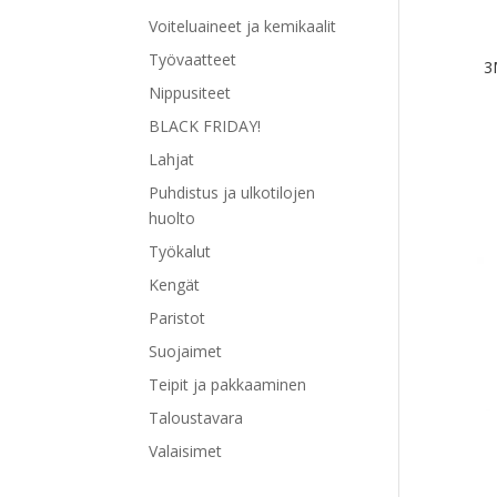
Voiteluaineet ja kemikaalit
Työvaatteet
3
Nippusiteet
BLACK FRIDAY!
Lahjat
Tällä
Puhdistus ja ulkotilojen
tuott
huolto
on
Työkalut
use
Kengät
muu
Voit
Paristot
tehd
Suojaimet
vali
Teipit ja pakkaaminen
tuot
Taloustavara
sivul
Valaisimet