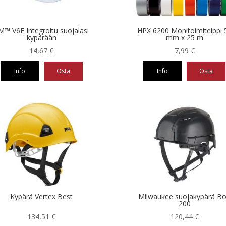
M™ V6E Integroitu suojalasi
HPX 6200 Monitoimiteippi 
kypärään
mm x 25 m
14,67
€
7,99
€
Info
Osta
Info
Osta
Tällä
eella
tuotteella
on
ampi
useampi
nnelma.
muunnelma.
Voit
ä
tehdä
nnat
valinnat
teen
tuotteen
la.
sivulla.
Kypärä Vertex Best
Milwaukee suojakypärä Bo
200
134,51
€
120,44
€