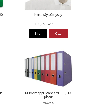
50
Kertakäyttömyssy
Hintaluokka:
138,05
€
–
11,63
€
11,63 €
Info
Osta
-
138,05 €
Tällä
tuotteella
on
useampi
muunnelma.
Voit
tehdä
valinnat
tuotteen
sivulla.
lt
Muovimappi Standard 500, 10
kpl/pak
29,89
€