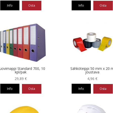
Info
Osta
Info
Osta
Tällä
eella
tuotteella
on
ampi
useampi
nnelma.
muunnelma.
Voit
ä
tehdä
nnat
valinnat
teen
tuotteen
la.
sivulla.
ovimappi Standard 700, 10
Sähköteippi 50 mm x 20 
kpl/pak
joustava
29,89
€
4,96
€
Info
Osta
Info
Osta
Tällä
eella
tuotteella
on