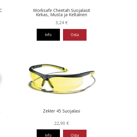
sivulla.
C
Worksafe Cheetah Suojalasit
Kirkas, Musta ja Keltainen
3,24
€
Info
Osta
Tällä
tuotteella
on
useampi
muunnelma.
Voit
tehdä
valinnat
tuotteen
sivulla.
,
Zekler 45 Suojalasi
22,90
€
Info
Osta