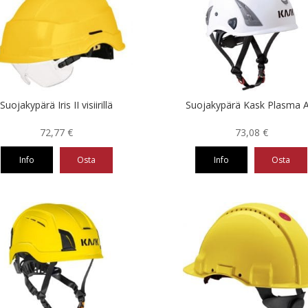
ampi
useampi
nnelma.
muunnelma.
Voit
ä
tehdä
nnat
valinnat
teen
tuotteen
la.
sivulla.
Suojakypärä Iris II visiirillä
Suojakypärä Kask Plasma 
72,77
€
73,08
€
Info
Osta
Info
Osta
Tällä
eella
tuotteella
on
ampi
useampi
nnelma.
muunnelma.
Voit
ä
tehdä
nnat
valinnat
teen
tuotteen