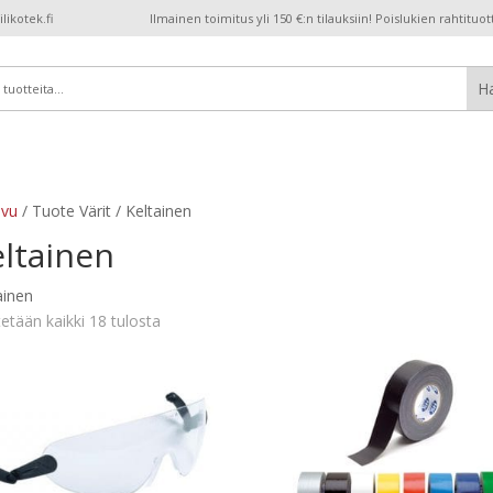
ikotek.fi
Ilmainen toimitus yli 150 €:n tilauksiin! Poislukien rahtituot
ivu
/ Tuote Värit / Keltainen
ltainen
ainen
etään kaikki 18 tulosta