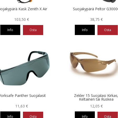
la.
sivulla.
ojakypärä Kask Zenith X Air
Suojakypärä Peltor G3000
103,50
€
38,75
€
Info
Osta
Info
Osta
Tällä
eella
tuotteella
on
ampi
useampi
nnelma.
muunnelma.
Voit
ä
tehdä
nnat
valinnat
teen
tuotteen
la.
sivulla.
orksafe Panther Suojalasit
Zekler 15 Suojalasi Kirkas
Keltainen tai Ruskea
11,63
€
12,05
€
Info
Osta
Info
Osta