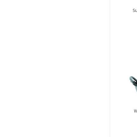
sivul
Su
Tällä
tuott
on
use
muu
Voit
tehd
vali
tuot
sivul
W