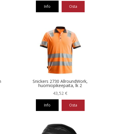
Info
Osta
Tällä
tuotteella
on
useampi
muunnelma.
Voit
tehdä
valinnat
tuotteen
sivulla.
m
Snickers 2730 AllroundWork,
huomiopikeepaita, lk 2
43,52
€
Info
Osta
Tällä
tuotteella
on