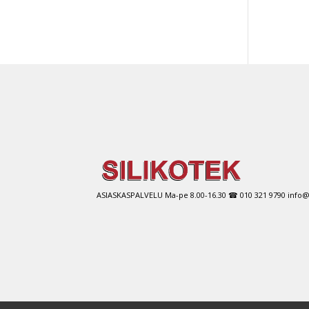
Tällä
tuott
on
use
muu
Voit
tehd
vali
tuot
sivul
ASIASKASPALVELU Ma-pe 8.00-16.30 ☎ 010 321 9790 info@si