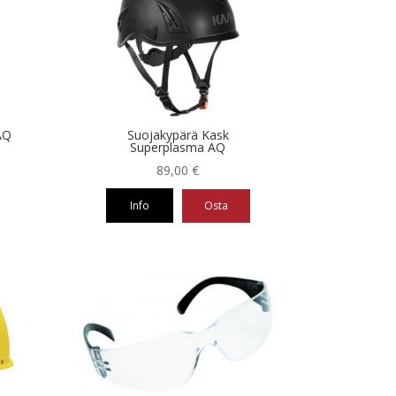
useampi
muunnelma.
Voit
tehdä
valinnat
tuotteen
sivulla.
AQ
Suojakypärä Kask
Superplasma AQ
89,00
€
Info
Osta
Tällä
tuotteella
on
useampi
muunnelma.
Voit
tehdä
valinnat
tuotteen