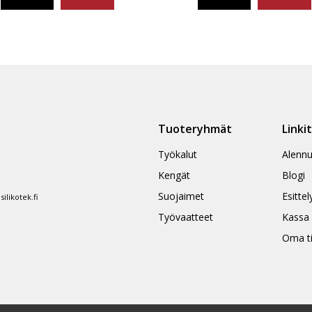
Tällä
eella
tuotteella
on
ampi
useampi
nnelma.
muunnelma.
Voit
ä
tehdä
Tuoteryhmät
Linki
nnat
valinnat
teen
tuotteen
Työkalut
Alennu
la.
sivulla.
Kengät
Blogi
Suojaimet
Esittel
likotek.fi
Työvaatteet
Kassa
Oma ti