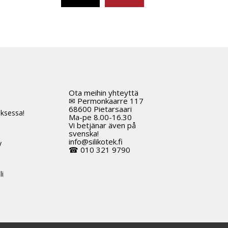
Tällä
tuotteella
on
useampi
muunnelma.
Voit
tehdä
Ota meihin yhteyttä
t
valinnat
✉ Permonkaarre 117
tuotteen
68600 Pietarsaari
ksessa!
Ma-pe 8.00-16.30
sivulla.
Vi betjänar även på
svenska!
info@silikotek.fi
y
☎ 010 321 9790
li