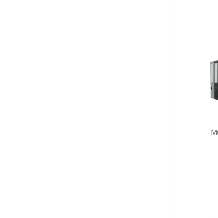
Tällä
tuott
on
use
muu
Voit
tehd
vali
tuot
sivul
Mu
Tällä
tuott
on