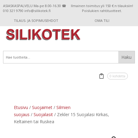
ASIASKASPALVELU Ma-pe 8.00-16.30 ☎
Ilmainen toimitus yli 150 €:n tilauksiin!
010 321 9790 info@silikotek.fi
Poislukien rahtituotteet.
TILAUS- JA SOPIMUSEHDOT
OMA TILI
0 kohdetta
Etusivu
/
Suojaimet
/
Silmien
suojaus
/
Suojalasit
/ Zekler 15 Suojalasi Kirkas,
Keltainen tai Ruskea