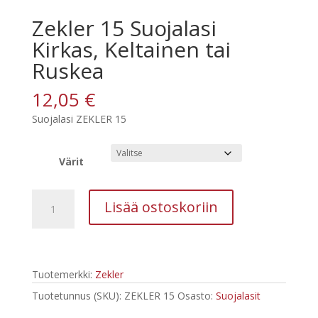
Zekler 15 Suojalasi
Kirkas, Keltainen tai
Ruskea
12,05
€
Suojalasi ZEKLER 15
Värit
Zekler
Lisää ostoskoriin
15
Suojalasi
Kirkas,
Keltainen
Tuotemerkki:
Zekler
tai
Ruskea
Tuotetunnus (SKU):
ZEKLER 15
Osasto:
Suojalasit
määrä