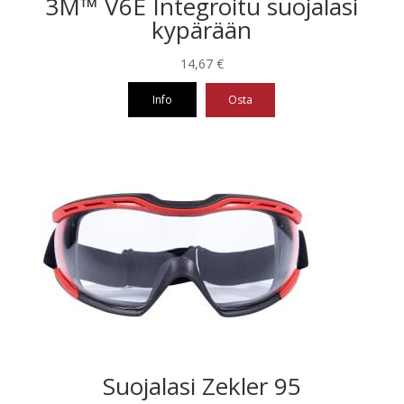
3M™ V6E Integroitu suojalasi
kypärään
14,67
€
Info
Osta
Tällä
tuotteella
on
useampi
muunnelma.
Voit
tehdä
valinnat
tuotteen
sivulla.
Suojalasi Zekler 95