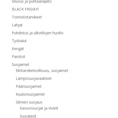
Siivous ja puhtaanapito
BLACK FRIDAY!
Toimistotarvikeet
Lahjat
Puhdistus ja ulkotilojen huolto
Työkalut
Kengät
Paristot
Suojaimet
Elintarviketeollisuus, suojaimet
Lämpösuojavaatteet
Päänsuojaimet
Kuulonsuojaimet
Silmien suojaus
Kasvonsuojat ja Visiirit
Suojalasit