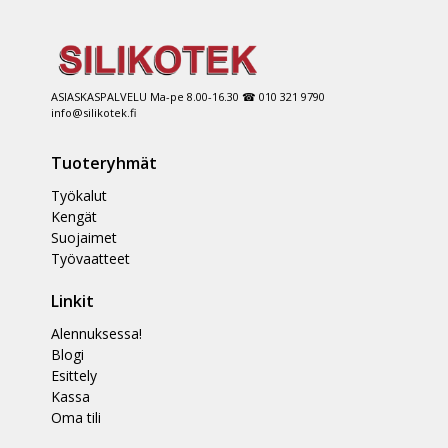
ASIASKASPALVELU Ma-pe 8.00-16.30 ☎ 010 321 9790
info@silikotek.fi
Tuoteryhmät
Työkalut
Kengät
Suojaimet
Työvaatteet
Linkit
Alennuksessa!
Blogi
Esittely
Kassa
Oma tili