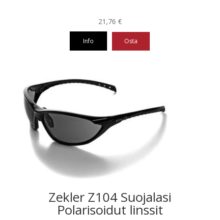
21,76
€
Info
Osta
Zekler Z104 Suojalasi
Polarisoidut linssit