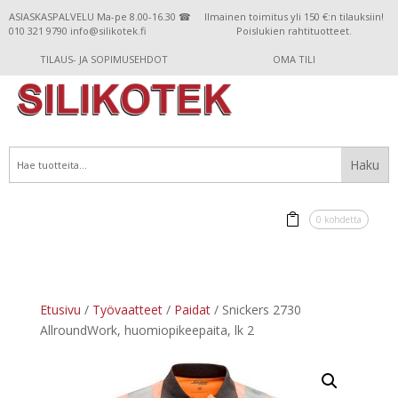
ASIASKASPALVELU Ma-pe 8.00-16.30 ☎
Ilmainen toimitus yli 150 €:n tilauksiin!
010 321 9790 info@silikotek.fi
Poislukien rahtituotteet.
TILAUS- JA SOPIMUSEHDOT
OMA TILI
0 kohdetta
Etusivu
/
Työvaatteet
/
Paidat
/ Snickers 2730
AllroundWork, huomiopikeepaita, lk 2