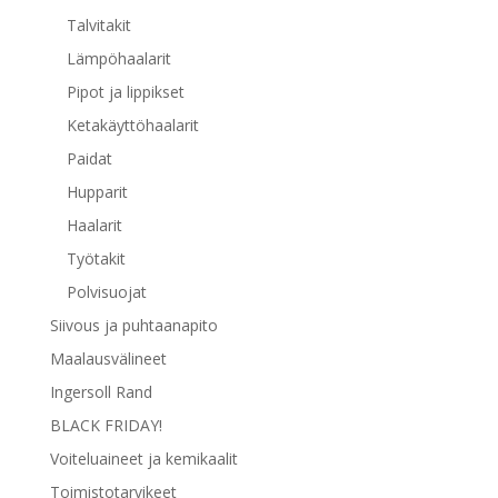
Talvitakit
Lämpöhaalarit
Pipot ja lippikset
Ketakäyttöhaalarit
Paidat
Hupparit
Haalarit
Työtakit
Polvisuojat
Siivous ja puhtaanapito
Maalausvälineet
Ingersoll Rand
BLACK FRIDAY!
Voiteluaineet ja kemikaalit
Toimistotarvikeet