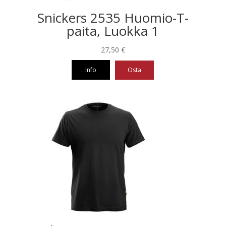
Snickers 2535 Huomio-T-
paita, Luokka 1
27,50
€
Info
Osta
Tällä
tuotteella
on
useampi
muunnelma.
Voit
tehdä
valinnat
tuotteen
sivulla.