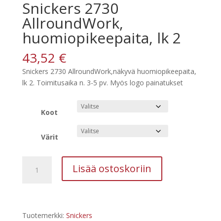
Snickers 2730
AllroundWork,
huomiopikeepaita, lk 2
43,52
€
Snickers 2730 AllroundWork,näkyvä huomiopikeepaita,
lk 2. Toimitusaika n. 3-5 pv. Myös logo painatukset
Koot
Värit
Snickers
Lisää ostoskoriin
2730
AllroundWork,
huomiopikeepaita,
lk
Tuotemerkki:
Snickers
2