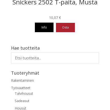
Snickers 2502 T-paita, Musta
10,07
€
Info
Osta
Tällä
tuotteella
on
Hae tuotteita
useampi
muunnelma.
Voit
tehdä
Tuoteryhmät
valinnat
tuotteen
Rakentaminen
sivulla.
Työvaatteet
Talvihousut
Sadeasut
Housut