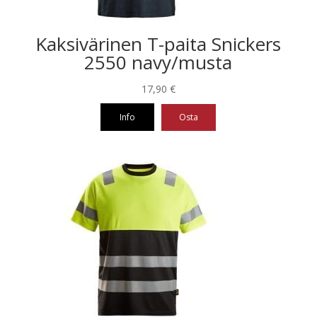
Kaksivärinen T-paita Snickers
2550 navy/musta
17,90
€
Info
Osta
Tällä
tuotteella
on
useampi
muunnelma.
Voit
tehdä
valinnat
tuotteen
sivulla.