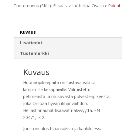
määrä
Tuotetunnus (SKU):
Ei saatavilla/-tietoa
Osasto:
Paidat
Kuvaus
Lisätiedot
Tuotemerkki
Kuvaus
Huomiopikeepaita on loistava valinta
lämpimille kesäpäiville. Valmistettu
pehmeästä ja mukavasta polyesteripikeestä,
joka tarjoaa hyvän ilmanvaihdon.
Heijastinnauhat lisäävät näkyvyyttä. EN
20471, lk 2.
Joustoneulos hihansuissa ja kauluksessa.