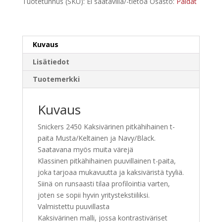
paita
Tuotetunnus (SKU):
Ei saatavilla/-tietoa
Osasto:
Paidat
määrä
Kuvaus
Lisätiedot
Tuotemerkki
Kuvaus
Snickers 2450 Kaksivärinen pitkähihainen t-
paita Musta/Keltainen ja Navy/Black.
Saatavana myös muita värejä
Klassinen pitkähihainen puuvillainen t-paita,
joka tarjoaa mukavuutta ja kaksiväristä tyyliä.
Siinä on runsaasti tilaa profilointia varten,
joten se sopii hyvin yritystekstiiliksi.
Valmistettu puuvillasta
Kaksivärinen malli, jossa kontrastiväriset