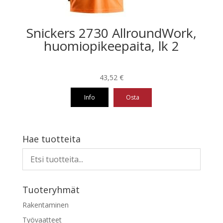
Snickers 2730 AllroundWork,
huomiopikeepaita, lk 2
43,52
€
Info
Osta
Tällä
tuotteella
on
Hae tuotteita
useampi
muunnelma.
Voit
tehdä
Tuoteryhmät
valinnat
tuotteen
Rakentaminen
sivulla.
Työvaatteet