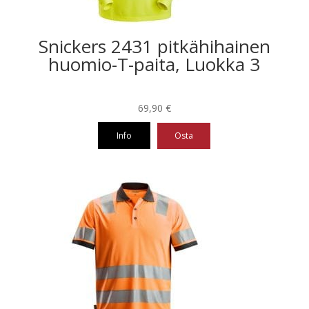
Snickers 2431 pitkähihainen
huomio-T-paita, Luokka 3
69,90
€
Info
Osta
Tällä
tuotteella
on
useampi
muunnelma.
Voit
tehdä
valinnat
tuotteen
sivulla.