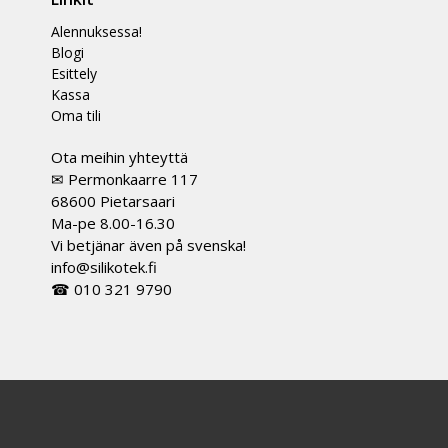
Alennuksessa!
Blogi
Esittely
Kassa
Oma tili
Ota meihin yhteyttä
✉ Permonkaarre 117
68600 Pietarsaari
Ma-pe 8.00-16.30
Vi betjänar även på svenska!
info@silikotek.fi
☎ 010 321 9790