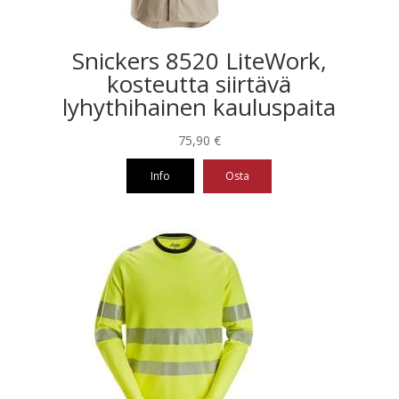
Snickers 8520 LiteWork,
kosteutta siirtävä
lyhythihainen kauluspaita
75,90
€
Info
Osta
Tällä
tuotteella
on
useampi
muunnelma.
Voit
tehdä
valinnat
tuotteen
sivulla.