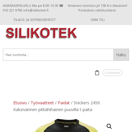
ASIASKASPALVELU Ma-pe 8.00-16.30 ☎
Ilmainen toimitus yli 150 €:n tilauksiin!
010 321 9790 info@silikotek.fi
Poislukien rahtituotteet.
TILAUS- JA SOPIMUSEHDOT
OMA TILI
0 kohdetta
Etusivu
/
Työvaatteet
/
Paidat
/ Snickers 2450
Kaksivärinen pitkähihainen puuvilla t-paita