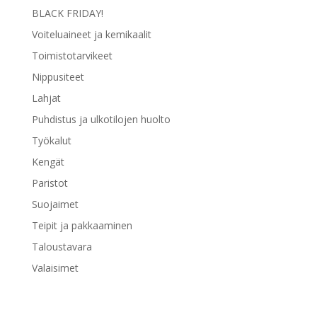
BLACK FRIDAY!
Voiteluaineet ja kemikaalit
Toimistotarvikeet
Nippusiteet
Lahjat
Puhdistus ja ulkotilojen huolto
Työkalut
Kengät
Paristot
Suojaimet
Teipit ja pakkaaminen
Taloustavara
Valaisimet