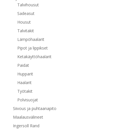
Talvihousut
Sadeasut
Housut
Talvitakit
Lämpöhaalarit
Pipot ja lippikset
Ketakäyttöhaalarit
Paidat
Hupparit
Haalarit
Työtakit
Polvisuojat
Siivous ja puhtaanapito
Maalausvälineet
Ingersoll Rand