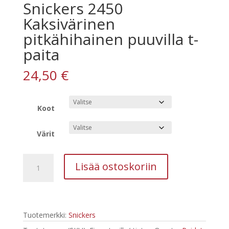
Snickers 2450
Kaksivärinen
pitkähihainen puuvilla t-
paita
24,50
€
Koot
Värit
Snickers
Lisää ostoskoriin
2450
Kaksivärinen
pitkähihainen
puuvilla
Tuotemerkki:
Snickers
t-