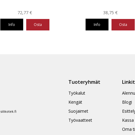
72,77
€
38,75
€
Info
Osta
Info
Osta
Tällä
eella
tuotteella
on
ampi
useampi
nnelma.
muunnelma.
Voit
ä
tehdä
Tuoteryhmät
Linki
nnat
valinnat
teen
tuotteen
Työkalut
Alennu
la.
sivulla.
Kengät
Blogi
Suojaimet
Esittel
likotek.fi
Työvaatteet
Kassa
Oma ti