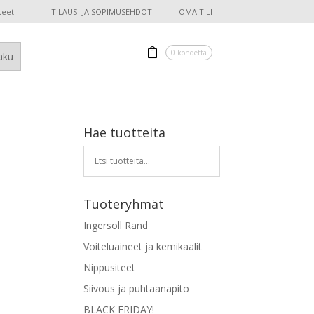
teet.
TILAUS- JA SOPIMUSEHDOT
OMA TILI
0 kohdetta
Hae tuotteita
Tuoteryhmät
Ingersoll Rand
Voiteluaineet ja kemikaalit
Nippusiteet
Siivous ja puhtaanapito
BLACK FRIDAY!