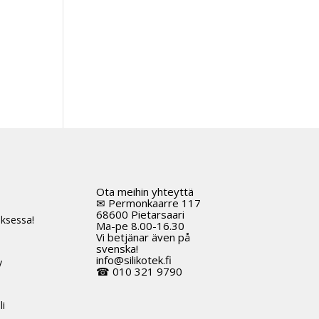
Ota meihin yhteyttä
t
✉ Permonkaarre 117
68600 Pietarsaari
ksessa!
Ma-pe 8.00-16.30
Vi betjänar även på
svenska!
info@silikotek.fi
y
☎ 010 321 9790
li