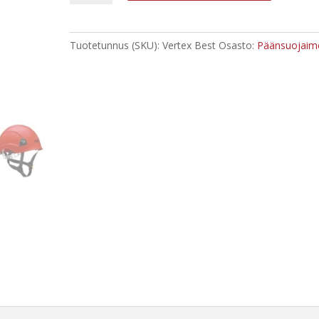
Best
määrä
Tuotetunnus (SKU):
Vertex Best
Osasto:
Päänsuojaim