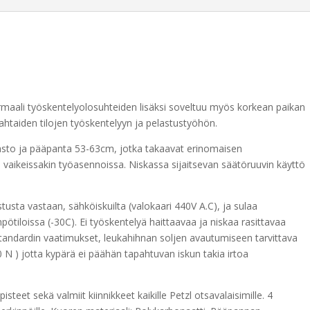
maali työskentelyolosuhteiden lisäksi soveltuu myös korkean paikan
 ahtaiden tilojen työskentelyyn ja pelastustyöhön.
hnasto ja pääpanta 53-63cm, jotka takaavat erinomaisen
vaikeissakin työasennoissa. Niskassa sijaitsevan säätöruuvin käyttö
istusta vastaan, sähköiskuilta (valokaari 440V A.C), ja sulaa
ötiloissa (-30C). Ei työskentelyä haittaavaa ja niskaa rasittavaa
standardin vaatimukset, leukahihnan soljen avautumiseen tarvittava
 ) jotta kypärä ei päähän tapahtuvan iskun takia irtoa
isteet sekä valmiit kiinnikkeet kaikille Petzl otsavalaisimille. 4