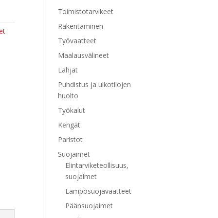
Toimistotarvikeet
Rakentaminen
et
Työvaatteet
Maalausvälineet
Lahjat
Puhdistus ja ulkotilojen
huolto
Työkalut
Kengät
Paristot
Suojaimet
Elintarviketeollisuus,
suojaimet
Lämpösuojavaatteet
Päänsuojaimet