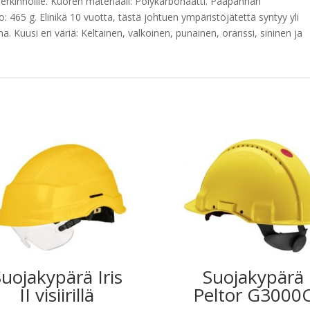
e merkinnöille. Kuoren materiaali: Polykarbonaatti. Pääpannan
465 g. Elinikä 10 vuotta, tästä johtuen ympäristöjätettä syntyy yli
uusi eri väriä: Keltainen, valkoinen, punainen, oranssi, sininen ja
uojakypärä Iris
Suojakypärä
II visiirillä
Peltor G3000