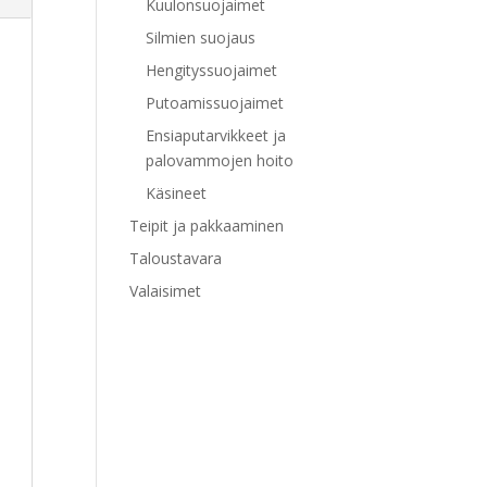
Kuulonsuojaimet
Silmien suojaus
Hengityssuojaimet
Putoamissuojaimet
Ensiaputarvikkeet ja
palovammojen hoito
Käsineet
Teipit ja pakkaaminen
Taloustavara
Valaisimet