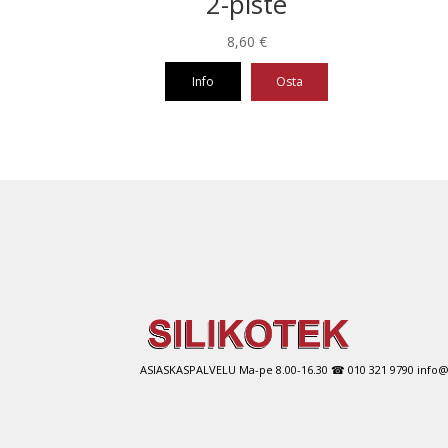
2-piste
8,60
€
Info
Osta
Tällä
tuott
on
use
muu
Voit
tehd
vali
tuot
sivul
ASIASKASPALVELU Ma-pe 8.00-16.30 ☎ 010 321 9790 info@si