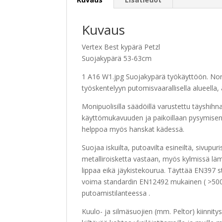
Kuvaus
Vertex Best kypärä Petzl
Suojakypärä 53-63cm
1 A16 W1.jpg Suojakypärä työkäyttöön. Nor
työskentelyyn putomisvaarallisella alueella,
Monipuolisilla säädöillä varustettu täyshi
käyttömukavuuden ja paikoillaan pysymisen 
helppoa myös hanskat kädessä.
Suojaa iskuilta, putoavilta esineiltä, sivupur
metalliroisketta vastaan, myös kylmissä lämp
lippaa eikä jäykistekourua. Täyttää EN397 
voima standardin EN12492 mukainen ( >500 N
putoamistilanteessa .
Kuulo- ja silmäsuojien (mm. Peltor) kiinnitysp