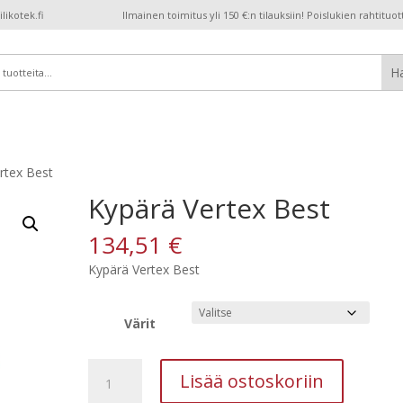
ikotek.fi
Ilmainen toimitus yli 150 €:n tilauksiin! Poislukien rahtituot
rtex Best
Kypärä Vertex Best
134,51
€
Kypärä Vertex Best
Värit
Kypärä
Lisää ostoskoriin
Vertex