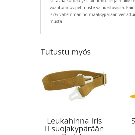
kiiltävää kohtaa yksilöintitarroille ja muill
vaahtomuovipehmuste vaihdettavissa. Paino: 
77% vähemmän normaalikypärään verrattuna. K
musta
Tutustu myös
Leukahihna Iris
S
II suojakypärään