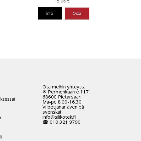
5,06
€
Info
Osta
Ota meihin yhteyttä
t
✉ Permonkaarre 117
68600 Pietarsaari
ksessa!
Ma-pe 8.00-16.30
Vi betjänar även på
svenska!
info@silikotek.fi
y
☎ 010 321 9790
li