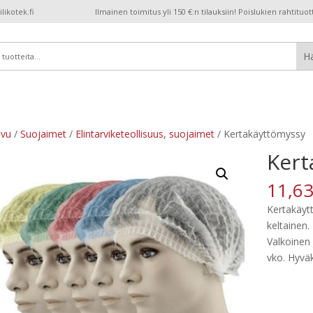
ikotek.fi
Ilmainen toimitus yli 150 €:n tilauksiin! Poislukien rahtituot
ivu
/
Suojaimet
/
Elintarviketeollisuus, suojaimet
/ Kertakäyttömyssy
Kert
11,6
Kertakäytt
keltainen.
Valkoinen 
vko. Hyväk