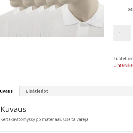
pa
Kertakäyt
määrä
Tuotetunn
Elintarvik
uvaus
Lisätiedot
Kuvaus
Kertakäyttömyssy pp materiaali. Useita varejä.