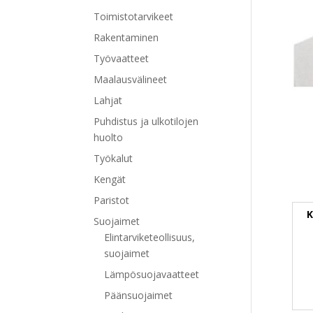
Toimistotarvikeet
Rakentaminen
Työvaatteet
Maalausvälineet
Lahjat
Puhdistus ja ulkotilojen
huolto
Työkalut
Kengät
Paristot
K
Suojaimet
Elintarviketeollisuus,
suojaimet
Lämpösuojavaatteet
Päänsuojaimet