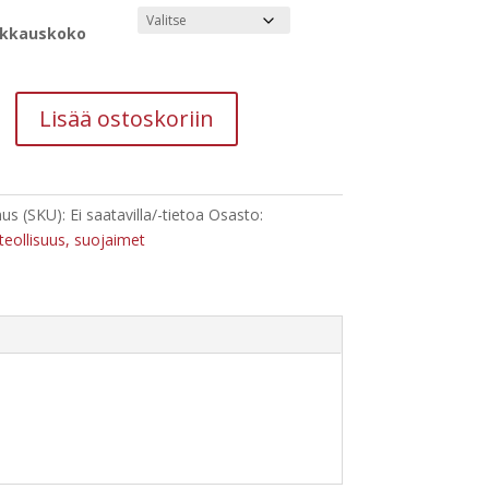
kkauskoko
tömyssy
Lisää ostoskoriin
us (SKU):
Ei saatavilla/-tietoa
Osasto:
eteollisuus, suojaimet