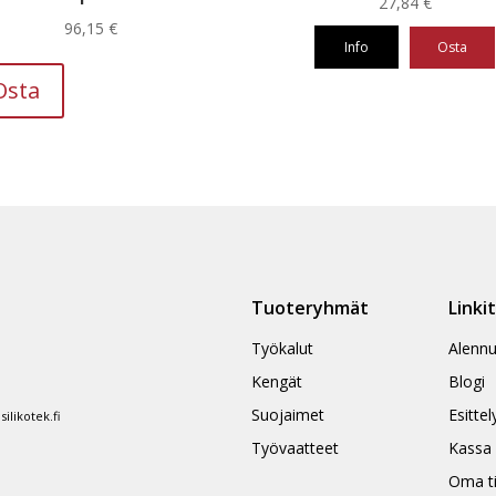
27,84
€
96,15
€
Info
Osta
Tällä
tuotteella
Osta
on
useampi
muunnelma.
Voit
tehdä
valinnat
tuotteen
sivulla.
Tuoteryhmät
Linki
Työkalut
Alennu
Kengät
Blogi
Suojaimet
Esittel
likotek.fi
Työvaatteet
Kassa
Oma ti