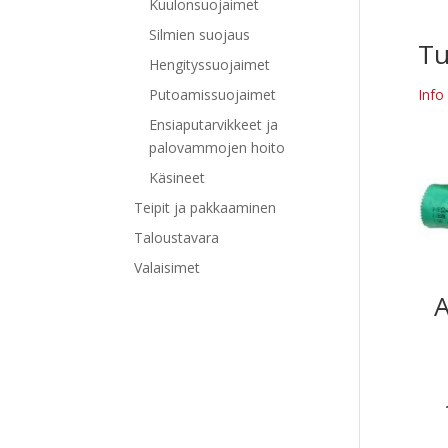
Kuulonsuojaimet
Silmien suojaus
Tu
Hengityssuojaimet
Putoamissuojaimet
Info
Ensiaputarvikkeet ja
palovammojen hoito
Käsineet
Teipit ja pakkaaminen
Taloustavara
Valaisimet
A