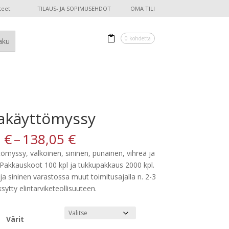
teet.
TILAUS- JA SOPIMUSEHDOT
OMA TILI
0 kohdetta
akäyttömyssy
Hintaluokka:
3
€
–
138,05
€
11,63 €
ömyssy, valkoinen, sininen, punainen, vihreä ja
-
 Pakkauskoot 100 kpl ja tukkupakkaus 2000 kpl.
138,05 €
ja sininen varastossa muut toimitusajalla n. 2-3
sytty elintarviketeollisuuteen.
Värit