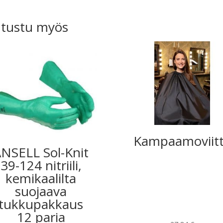
tustu myös
Kampaamoviit
NSELL Sol-Knit
39-124 nitriili,
kemikaalilta
suojaava
tukkupakkaus
12 paria