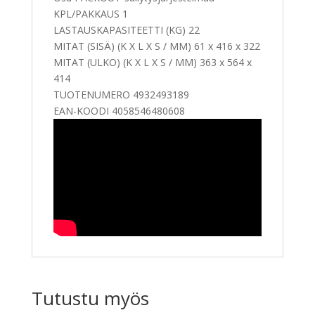
KPL/PAKKAUS 1
LASTAUSKAPASITEETTI (KG) 22
MITAT (SISÄ) (K X L X S / MM) 61 x 416 x 322
MITAT (ULKO) (K X L X S / MM) 363 x 564 x
414
TUOTENUMERO 4932493189
EAN-KOODI 4058546480608
Tutustu myös