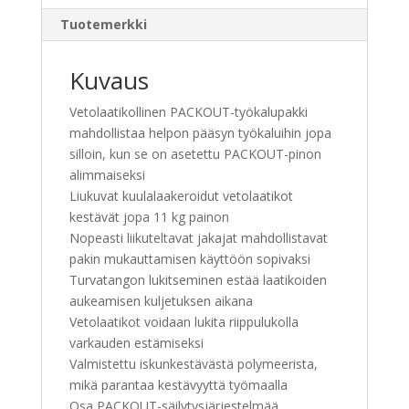
Tuotemerkki
Kuvaus
Vetolaatikollinen PACKOUT-työkalupakki
mahdollistaa helpon pääsyn työkaluihin jopa
silloin, kun se on asetettu PACKOUT-pinon
alimmaiseksi
Liukuvat kuulalaakeroidut vetolaatikot
kestävät jopa 11 kg painon
Nopeasti liikuteltavat jakajat mahdollistavat
pakin mukauttamisen käyttöön sopivaksi
Turvatangon lukitseminen estää laatikoiden
aukeamisen kuljetuksen aikana
Vetolaatikot voidaan lukita riippulukolla
varkauden estämiseksi
Valmistettu iskunkestävästä polymeerista,
mikä parantaa kestävyyttä työmaalla
Osa PACKOUT-säilytysjärjestelmää