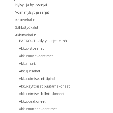
Hylsyt ja hylsysarjat
Voimahylsyt ja sarjat
Käsityökalut
Sähkötyökalut
Akkutyökalut
PACKOUT säilytysjärjestelmä
Akkupistosahat
Akkuruuvinvääntimet
Akkuimurit
Akkujiirisahat
Akkutoimiset niittipihdit
Akkukäyttöiset puutarhakoneet
Akkutoimiset kiillotuskoneet
Akkuporakoneet
Akkumutterinvääntimet