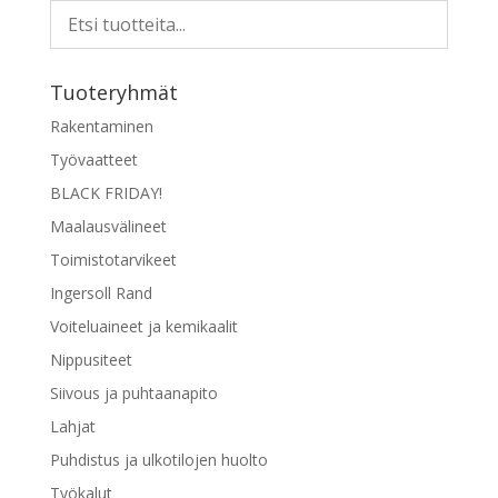
Tuoteryhmät
Rakentaminen
Työvaatteet
BLACK FRIDAY!
Maalausvälineet
Toimistotarvikeet
Ingersoll Rand
Voiteluaineet ja kemikaalit
Nippusiteet
Siivous ja puhtaanapito
Lahjat
Puhdistus ja ulkotilojen huolto
Työkalut