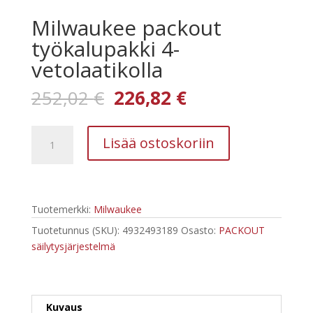
Milwaukee packout
työkalupakki 4-
vetolaatikolla
Alkuperäinen
Nykyinen
252,02
€
226,82
€
hinta
hinta
oli:
on:
Milwaukee
252,02 €.
226,82 €.
Lisää ostoskoriin
packout
työkalupakki
4-
vetolaatikolla
Tuotemerkki:
Milwaukee
määrä
Tuotetunnus (SKU):
4932493189
Osasto:
PACKOUT
säilytysjärjestelmä
Kuvaus