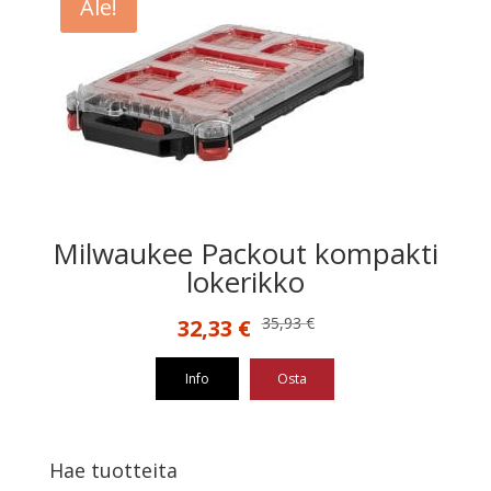
Ale!
Milwaukee Packout kompakti
lokerikko
Alkuperäinen
Nykyinen
35,93
€
32,33
€
hinta
hinta
oli:
on:
Info
Osta
35,93 €.
32,33 €.
Hae tuotteita