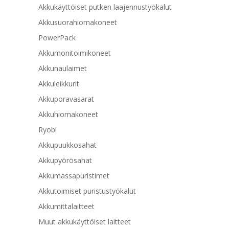
Akkukäyttöiset putken laajennustyökalut
Akkusuorahiomakoneet
PowerPack
Akkumonitoimikoneet
Akkunaulaimet
Akkuleikkurit
Akkuporavasarat
Akkuhiomakoneet
Ryobi
Akkupuukkosahat
Akkupyörösahat
Akkumassapuristimet
Akkutoimiset puristustyökalut
Akkumittalaitteet
Muut akkukäyttöiset laitteet