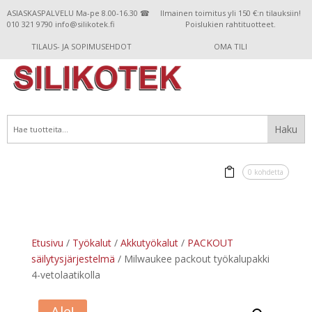
ASIASKASPALVELU Ma-pe 8.00-16.30 ☎
Ilmainen toimitus yli 150 €:n tilauksiin!
010 321 9790 info@silikotek.fi
Poislukien rahtituotteet.
TILAUS- JA SOPIMUSEHDOT
OMA TILI
0 kohdetta
Etusivu
/
Työkalut
/
Akkutyökalut
/
PACKOUT
säilytysjärjestelmä
/ Milwaukee packout työkalupakki
4-vetolaatikolla
Ale!