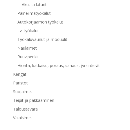
Akut ja laturit
Paineilmatyökalut
Autokorjaamon työkalut
Lvi työkalut
Työkaluvaunut ja moduulit
Naulaimet
Ruuvipenkit
Hionta, katkaisu, poraus, sahaus, jyrsinterät
Kengät
Paristot
Suojaimet
Teipit ja pakkaaminen
Taloustavara
Valaisimet