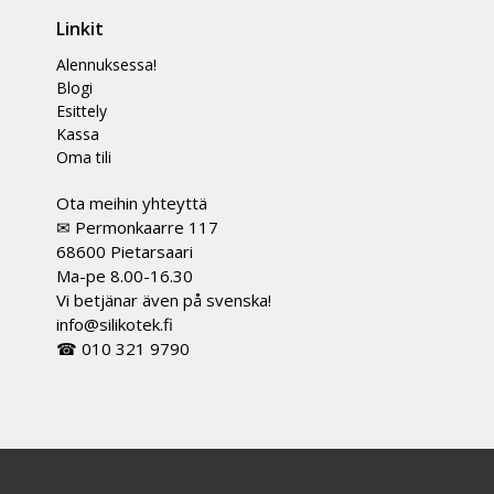
Linkit
Alennuksessa!
Blogi
Esittely
Kassa
Oma tili
Ota meihin yhteyttä
✉ Permonkaarre 117
68600 Pietarsaari
Ma-pe 8.00-16.30
Vi betjänar även på svenska!
info@silikotek.fi
☎ 010 321 9790