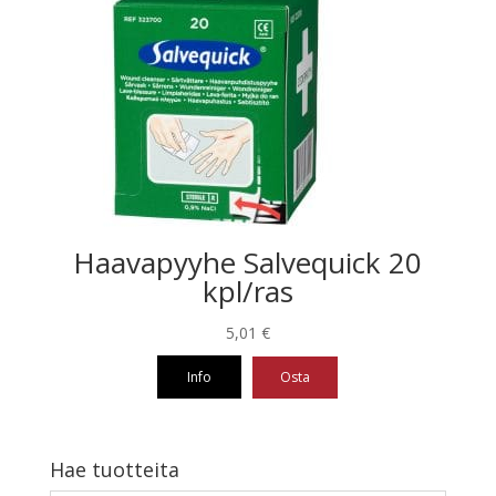
Haavapyyhe Salvequick 20
kpl/ras
5,01
€
Info
Osta
Hae tuotteita