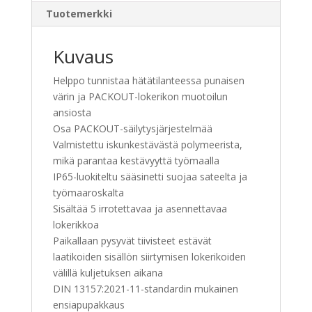
Tuotemerkki
Kuvaus
Helppo tunnistaa hätätilanteessa punaisen
värin ja PACKOUT-lokerikon muotoilun
ansiosta
Osa PACKOUT-säilytysjärjestelmää
Valmistettu iskunkestävästä polymeerista,
mikä parantaa kestävyyttä työmaalla
IP65-luokiteltu sääsinetti suojaa sateelta ja
työmaaroskalta
Sisältää 5 irrotettavaa ja asennettavaa
lokerikkoa
Paikallaan pysyvät tiivisteet estävät
laatikoiden sisällön siirtymisen lokerikoiden
välillä kuljetuksen aikana
DIN 13157:2021-11-standardin mukainen
ensiapupakkaus