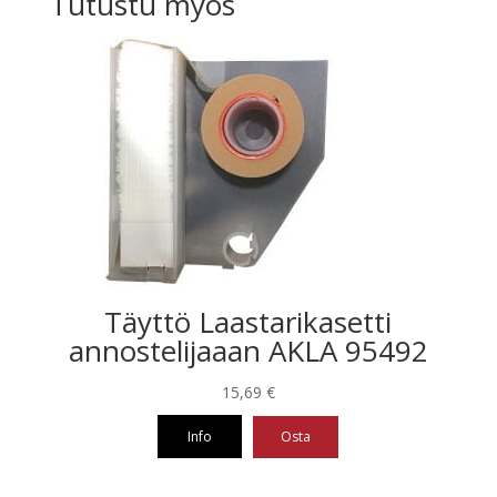
Tutustu myös
Täyttö Laastarikasetti
annostelijaaan AKLA 95492
15,69
€
Info
Osta