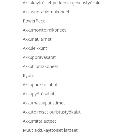
Akkukäyttöiset putken laajennustyökalut
Akkusuorahiomakoneet
PowerPack
Akkumonitoimikoneet
Akkunaulaimet
Akkuleikkurit
Akkuporavasarat
Akkuhiomakoneet
Ryobi
Akkupuukkosahat
Akkupyörösahat
Akkumassapuristimet
Akkutoimiset puristustyökalut
Akkumittalaitteet
Muut akkukäyttöiset laitteet