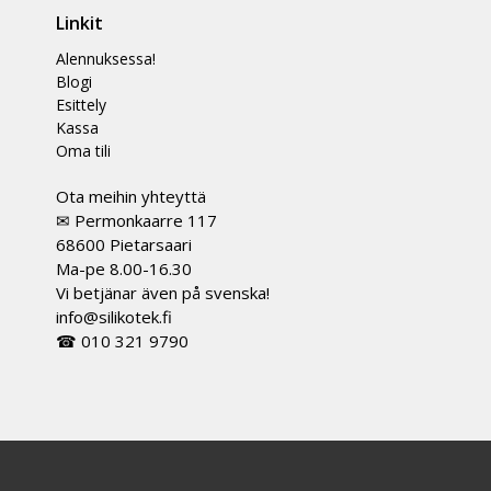
Linkit
Alennuksessa!
Blogi
Esittely
Kassa
Oma tili
Ota meihin yhteyttä
✉ Permonkaarre 117
68600 Pietarsaari
Ma-pe 8.00-16.30
Vi betjänar även på svenska!
info@silikotek.fi
☎ 010 321 9790