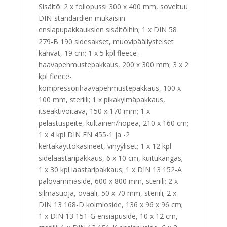
Sisältö: 2 x foliopussi 300 x 400 mm, soveltuu
DIN-standardien mukaisiin
ensiapupakkauksien sisältöihin; 1 x DIN 58
279-B 190 sidesakset, muovipäällysteiset
kahvat, 19 cm; 1 x 5 kpl fleece-
haavapehmustepakkaus, 200 x 300 mm; 3 x 2
kpl fleece-
kompressorihaavapehmustepakkaus, 100 x
100 mm, steriili; 1 x pikakylmäpakkaus,
itseaktivoitava, 150 x 170 mm; 1 x
pelastuspeite, kultainen/hopea, 210 x 160 cm;
1 x 4 kpl DIN EN 455-1 ja -2
kertakäyttökäsineet, vinyyliset; 1 x 12 kpl
sidelaastaripakkaus, 6 x 10 cm, kuitukangas;
1 x 30 kpl laastaripakkaus; 1 x DIN 13 152-A
palovammaside, 600 x 800 mm, steriili; 2 x
silmäsuoja, ovaali, 50 x 70 mm, steriili; 2 x
DIN 13 168-D kolmioside, 136 x 96 x 96 cm;
1 x DIN 13 151-G ensiapuside, 10 x 12 cm,