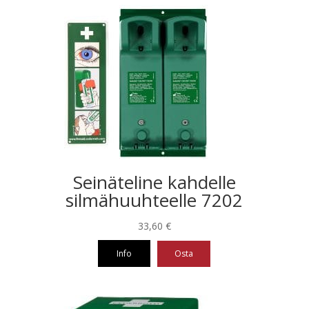
Seinäteline kahdelle
silmähuuhteelle 7202
33,60
€
Info
Osta