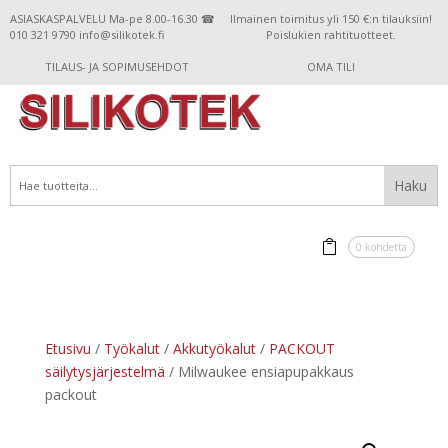
ASIASKASPALVELU Ma-pe 8.00-16.30 ☎
Ilmainen toimitus yli 150 €:n tilauksiin!
010 321 9790 info@silikotek.fi
Poislukien rahtituotteet.
TILAUS- JA SOPIMUSEHDOT
OMA TILI
0 kohdetta
Etusivu
/
Työkalut
/
Akkutyökalut
/
PACKOUT
säilytysjärjestelmä
/ Milwaukee ensiapupakkaus
packout