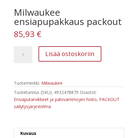
Milwaukee
ensiapupakkaus packout
85,93
€
Milwaukee
Lisää ostoskoriin
ensiapupakkaus
packout
määrä
Tuotemerkki:
Milwaukee
Tuotetunnus (SKU):
4932478879
Osastot:
Ensiaputarvikkeet ja palovammojen hoito
,
PACKOUT
säilytysjärjestelmä
Kuvaus