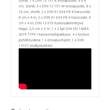
steriili; 1 x DIN 13 151-K ensiapuside, 6 x 8
cm, steriili; 3 x DIN 13 151-M ensiapuside, 8 x
10 cm, steriili; 2 x DIN 61 634-FB 8 harsoside,
8 cm x 4 m; 2 x DIN 61 634-FB 6 harsoside, 6
cm x 4 m; DIN 13 019 itseensäkiinnittyvä
teippi, 2,5 cm x 5 m; 1 x 2 kpl DIN EN 14683:
2019 TYPE I kasvomaskipakkaus, 4 x kostea
puhdistusliina; 1 x ensiapuohjeet; 1 x DIN
13157 sisällysluettelo