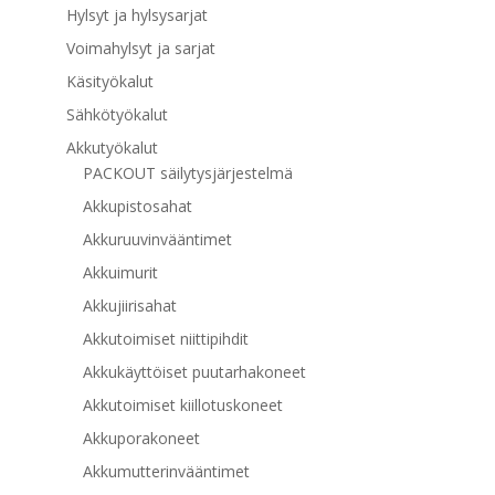
Hylsyt ja hylsysarjat
Voimahylsyt ja sarjat
Käsityökalut
Sähkötyökalut
Akkutyökalut
PACKOUT säilytysjärjestelmä
Akkupistosahat
Akkuruuvinvääntimet
Akkuimurit
Akkujiirisahat
Akkutoimiset niittipihdit
Akkukäyttöiset puutarhakoneet
Akkutoimiset kiillotuskoneet
Akkuporakoneet
Akkumutterinvääntimet