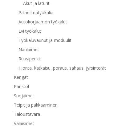
Akut ja laturit
Paineilmatyökalut
Autokorjaamon työkalut
Lvi työkalut
Työkaluvaunut ja moduulit
Naulaimet
Ruuvipenkit
Hionta, katkaisu, poraus, sahaus, jyrsinterät
Kengät
Paristot
Suojaimet
Teipit ja pakkaaminen
Taloustavara
Valaisimet