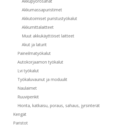
Akkupyörösahat
Akkumassapuristimet
Akkutoimiset puristustyökalut
Akkumittalaitteet
Muut akkukäyttöiset laitteet
Akut ja laturit
Paineilmatyökalut
Autokorjaamon työkalut
Lvi työkalut
Työkaluvaunut ja moduulit
Naulaimet
Ruuvipenkit
Hionta, katkaisu, poraus, sahaus, jyrsinterät
Kengät
Paristot