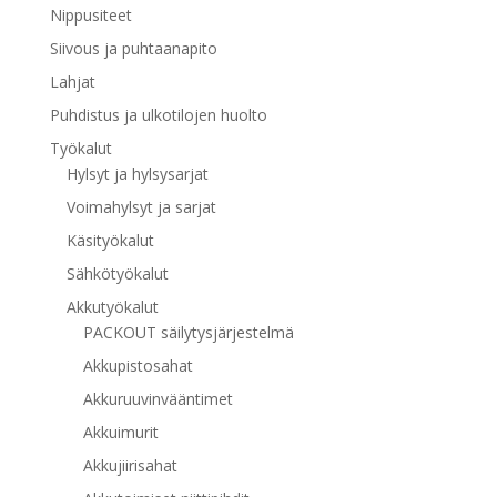
Nippusiteet
Siivous ja puhtaanapito
Lahjat
Puhdistus ja ulkotilojen huolto
Työkalut
Hylsyt ja hylsysarjat
Voimahylsyt ja sarjat
Käsityökalut
Sähkötyökalut
Akkutyökalut
PACKOUT säilytysjärjestelmä
Akkupistosahat
Akkuruuvinvääntimet
Akkuimurit
Akkujiirisahat