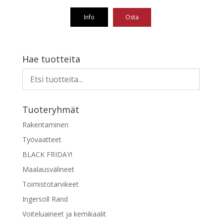
hinta
hinta
oli:
on:
Info
Osta
59,71 €.
53,74 €.
Hae tuotteita
Tuoteryhmät
Rakentaminen
Työvaatteet
BLACK FRIDAY!
Maalausvälineet
Toimistotarvikeet
Ingersoll Rand
Voiteluaineet ja kemikaalit