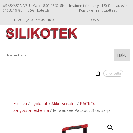
ASIASKASPALVELU Ma-pe 8.00-16.30 ☎
Ilmainen toimitus yli 150 €:n tilauksiin!
010 321 9790 info@silikotek.fi
Poislukien rahtituotteet.
TILAUS- JA SOPIMUSEHDOT
OMA TILI
0 kohdetta
Etusivu
/
Työkalut
/
Akkutyökalut
/
PACKOUT
säilytysjärjestelmä
/ Milwaukee Packout 3-os sarja