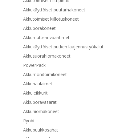
Akkutoimiset niittipihdit
Akkukäyttöiset puutarhakoneet
Akkutoimiset kiillotuskoneet
Akkuporakoneet
Akkumutterinvääntimet
Akkukäyttöiset putken laajennustyökalut
Akkusuorahiomakoneet
PowerPack
Akkumonitoimikoneet
Akkunaulaimet
Akkuleikkurit
Akkuporavasarat
Akkuhiomakoneet
Ryobi
Akkupuukkosahat