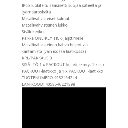
IP65-luokiteltu sääsinetti suojaa sateelta ja
työmaaroskalta
Metallivahvisteiset kulmat
Metallivahvisteinen lukko
Sisälokerikot
Paikka ONE-KEY TICK-jäljittimelle
Metallivahvisteinen kahva helpottaa
kantamista (vain isossa laatikossa)
KPL/PAKKAUS 3
SISÄLTÖ 1 x PACKOUT-kuljetuskärry, 1 x iso
PACKOUT-laatikko ja 1 x PACKOUT-laatikko
TUOTENUMERO 4932464244
EAN-KOODI 4058546221898