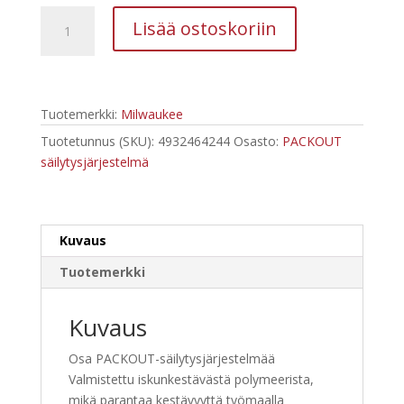
Milwaukee
Lisää ostoskoriin
Packout
3-
os
sarja
Tuotemerkki:
Milwaukee
määrä
Tuotetunnus (SKU):
4932464244
Osasto:
PACKOUT
säilytysjärjestelmä
Kuvaus
Tuotemerkki
Kuvaus
Osa PACKOUT-säilytysjärjestelmää
Valmistettu iskunkestävästä polymeerista,
mikä parantaa kestävyyttä työmaalla