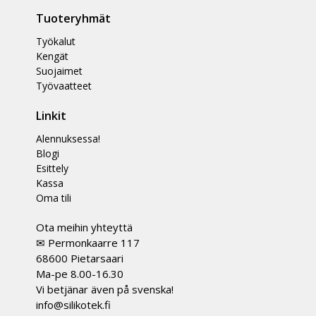
Tuoteryhmät
Työkalut
Kengät
Suojaimet
Työvaatteet
Linkit
Alennuksessa!
Blogi
Esittely
Kassa
Oma tili
Ota meihin yhteyttä
✉ Permonkaarre 117
68600 Pietarsaari
Ma-pe 8.00-16.30
Vi betjänar även på svenska!
info@silikotek.fi