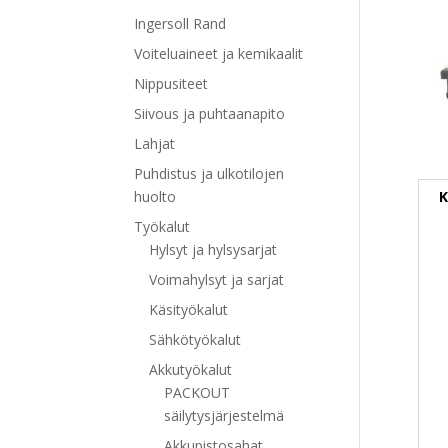
Ingersoll Rand
Voiteluaineet ja kemikaalit
Nippusiteet
Siivous ja puhtaanapito
Lahjat
Puhdistus ja ulkotilojen
K
huolto
Työkalut
Hylsyt ja hylsysarjat
Voimahylsyt ja sarjat
Käsityökalut
Sähkötyökalut
Akkutyökalut
PACKOUT
säilytysjärjestelmä
Akkupistosahat