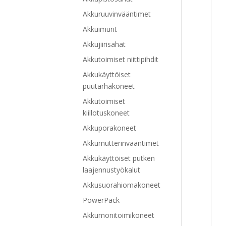
Akkuruuvinvääntimet
Akkuimurit
Akkujiirisahat
Akkutoimiset niittipihdit
Akkukäyttöiset
puutarhakoneet
Akkutoimiset
kiillotuskoneet
Akkuporakoneet
Akkumutterinvääntimet
Akkukäyttöiset putken
laajennustyökalut
Akkusuorahiomakoneet
PowerPack
Akkumonitoimikoneet