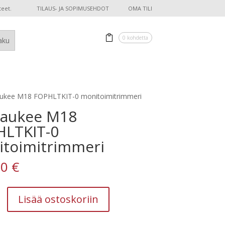
teet.
TILAUS- JA SOPIMUSEHDOT
OMA TILI
0 kohdetta
ukee M18 FOPHLTKIT-0 monitoimitrimmeri
waukee M18
HLTKIT-0
toimitrimmeri
00
€
e
Lisää ostoskoriin
T-