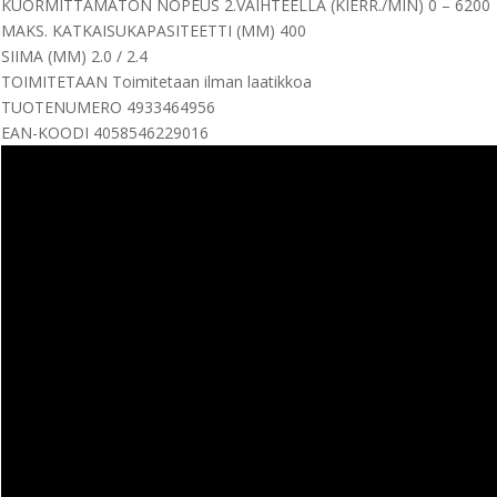
KUORMITTAMATON NOPEUS 2.VAIHTEELLA (KIERR./MIN) 0 – 6200
MAKS. KATKAISUKAPASITEETTI (MM) 400
SIIMA (MM) 2.0 / 2.4
TOIMITETAAN Toimitetaan ilman laatikkoa
TUOTENUMERO 4933464956
EAN-KOODI 4058546229016