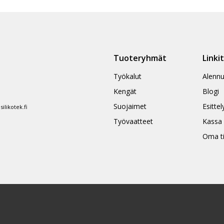
Tuoteryhmät
Linki
Työkalut
Alennu
Kengät
Blogi
Suojaimet
Esittel
likotek.fi
Työvaatteet
Kassa
Oma ti