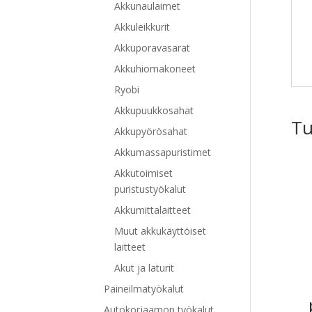
Akkunaulaimet
Akkuleikkurit
Akkuporavasarat
Akkuhiomakoneet
Ryobi
Akkupuukkosahat
Tu
Akkupyörösahat
Akkumassapuristimet
Akkutoimiset
puristustyökalut
Akkumittalaitteet
Muut akkukäyttöiset
laitteet
Akut ja laturit
Paineilmatyökalut
Autokorjaamon työkalut