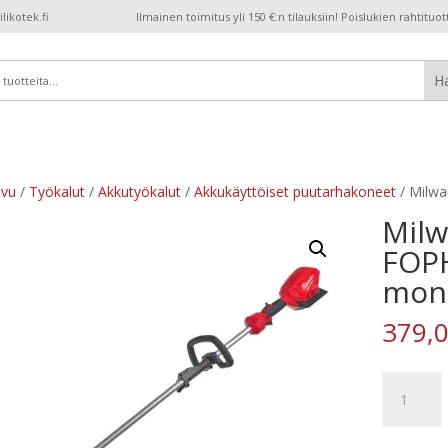
ikotek.fi
Ilmainen toimitus yli 150 €:n tilauksiin! Poislukien rahtituot
ivu
/
Työkalut
/
Akkutyökalut
/
Akkukäyttöiset puutarhakoneet
/ Milwa
Mil
FOP
moni
379,
Milwauke
M18
FOPHLTKI