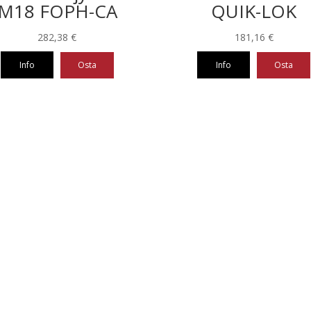
M18 FOPH-CA
QUIK-LOK
282,38
€
181,16
€
Info
Osta
Info
Osta