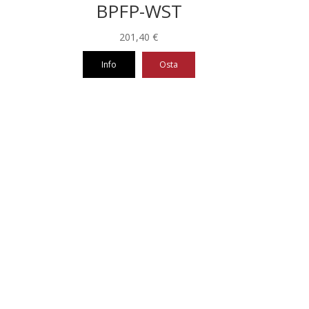
BPFP-WST
201,40
€
Info
Osta