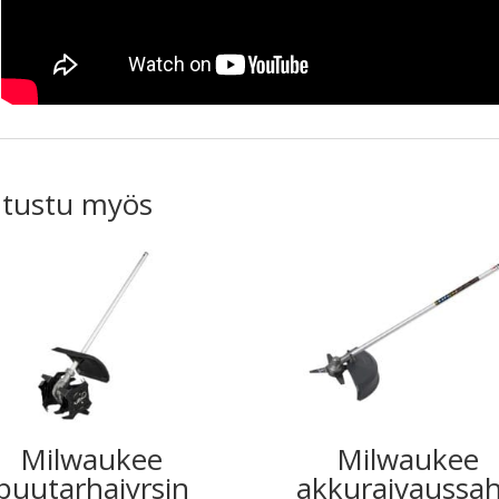
tustu myös
Milwaukee
Milwaukee
puutarhajyrsin
akkuraivaussa