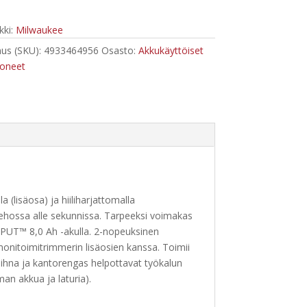
trimmeri
ki:
Milwaukee
us (SKU):
4933464956
Osasto:
Akkukäyttöiset
oneet
(lisäosa) ja hiiliharjattomalla
hossa alle sekunnissa. Tarpeeksi voimakas
PUT™ 8,0 Ah -akulla. 2-nopeuksinen
onitoimitrimmerin lisäosien kanssa. Toimii
hna ja kantorengas helpottavat työkalun
man akkua ja laturia).