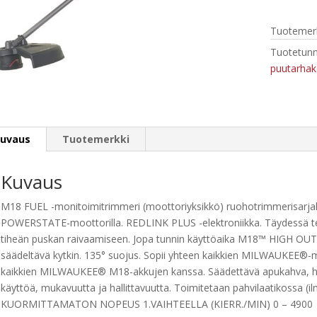
0
monitoimi
Tuotemerk
määrä
Tuotetunn
puutarhak
uvaus
Tuotemerkki
Kuvaus
M18 FUEL -monitoimitrimmeri (moottoriyksikkö) ruohotrimmerisarjalla 
POWERSTATE-moottorilla. REDLINK PLUS -elektroniikka. Täydessä te
tiheän puskan raivaamiseen. Jopa tunnin käyttöaika M18™ HIGH OUT
säädeltävä kytkin. 135° suojus. Sopii yhteen kaikkien MILWAUKEE®-m
kaikkien MILWAUKEE® M18-akkujen kanssa. Säädettävä apukahva, hi
käyttöä, mukavuutta ja hallittavuutta. Toimitetaan pahvilaatikossa (il
KUORMITTAMATON NOPEUS 1.VAIHTEELLA (KIERR./MIN) 0 – 4900