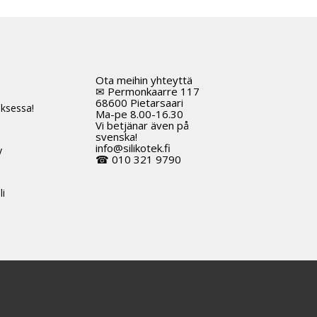
Ota meihin yhteyttä
t
✉ Permonkaarre 117
68600 Pietarsaari
ksessa!
Ma-pe 8.00-16.30
Vi betjänar även på
svenska!
info@silikotek.fi
y
☎ 010 321 9790
li