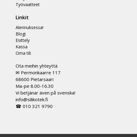
Työvaatteet
Linkit
Alennuksessa!
Blogi
Esittely
Kassa
Oma tili
Ota meihin yhteyttä
✉ Permonkaarre 117
68600 Pietarsaari
Ma-pe 8.00-16.30
Vi betjänar även på svenska!
info@silikotek.fi
☎ 010 321 9790