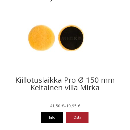
Kiillotuslaikka Pro Ø 150 mm
Keltainen villa Mirka
Hintaluokka:
41,50
€
–
19,95
€
19,95 €
Info
Osta
-
41,50 €
Tällä