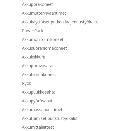
Akkuporakoneet
Akkumutterinvääntimet
Akkukäyttöiset putken laajennustyökalut
PowerPack
Akkumonitoimikoneet
Akkusuorahiomakoneet
Akkuleikkurit
Akkuporavasarat
Akkuhiomakoneet
Ryobi
Akkupuukkosahat
Akkupyörösahat
Akkumassapuristimet
Akkutoimiset puristustyökalut
Akkumittalaitteet