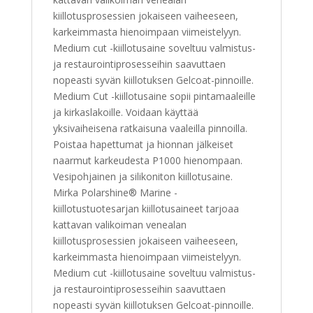
kiillotusprosessien jokaiseen vaiheeseen,
karkeimmasta hienoimpaan viimeistelyyn.
Medium cut -kiillotusaine soveltuu valmistus-
ja restaurointiprosesseihin saavuttaen
nopeasti syvän kiillotuksen Gelcoat-pinnoille.
Medium Cut -kiillotusaine sopii pintamaaleille
ja kirkaslakoille. Voidaan käyttää
yksivaiheisena ratkaisuna vaaleilla pinnoilla.
Poistaa hapettumat ja hionnan jälkeiset
naarmut karkeudesta P1000 hienompaan.
Vesipohjainen ja silikoniton kiillotusaine.
Mirka Polarshine® Marine -
kiillotustuotesarjan kiillotusaineet tarjoaa
kattavan valikoiman venealan
kiillotusprosessien jokaiseen vaiheeseen,
karkeimmasta hienoimpaan viimeistelyyn.
Medium cut -kiillotusaine soveltuu valmistus-
ja restaurointiprosesseihin saavuttaen
nopeasti syvän kiillotuksen Gelcoat-pinnoille.