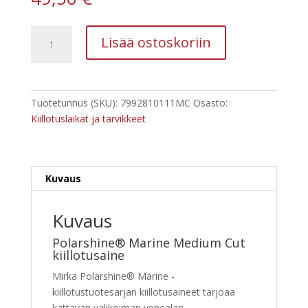
Polarshine
Lisää ostoskoriin
Marine
Medium
Cut
kiillotusaine
Tuotetunnus (SKU):
7992810111MC
Osasto:
1L
Kiillotuslaikat ja tarvikkeet
määrä
Kuvaus
Kuvaus
Polarshine® Marine Medium Cut
kiillotusaine
Mirka Polarshine® Marine -
kiillotustuotesarjan kiillotusaineet tarjoaa
kattavan valikoiman venealan