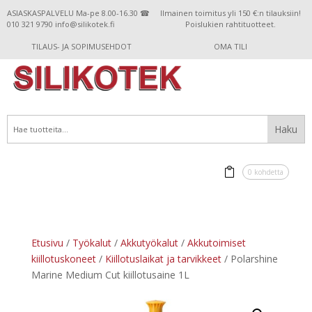
ASIASKASPALVELU Ma-pe 8.00-16.30 ☎
Ilmainen toimitus yli 150 €:n tilauksiin!
010 321 9790 info@silikotek.fi
Poislukien rahtituotteet.
TILAUS- JA SOPIMUSEHDOT
OMA TILI
0 kohdetta
Etusivu
/
Työkalut
/
Akkutyökalut
/
Akkutoimiset
kiillotuskoneet
/
Kiillotuslaikat ja tarvikkeet
/ Polarshine
Marine Medium Cut kiillotusaine 1L