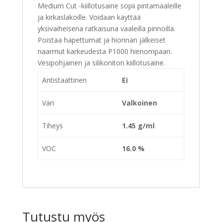
Medium Cut -kiillotusaine sopii pintamaaleille
ja kirkaslakoille. Voidaan käyttää
yksivaiheisena ratkaisuna vaaleilla pinnoilla.
Poistaa hapettumat ja hionnan jälkeiset
naarmut karkeudesta P1000 hienompaan.
Vesipohjainen ja silikoniton kiillotusaine.
Antistaattinen
Ei
Väri
Valkoinen
Tiheys
1.45 g/ml
VOC
16.0 %
Tutustu myös