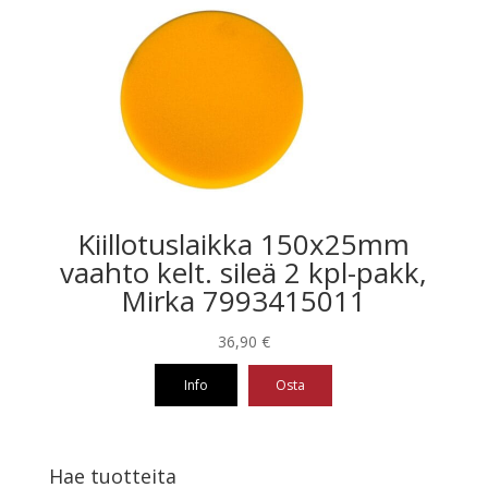
Kiillotuslaikka 150x25mm
vaahto kelt. sileä 2 kpl-pakk,
Mirka 7993415011
36,90
€
Info
Osta
Hae tuotteita