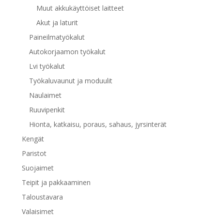
Muut akkukäyttöiset laitteet
Akut ja laturit
Paineilmatyökalut
Autokorjaamon työkalut
Lvi työkalut
Työkaluvaunut ja moduulit
Naulaimet
Ruuvipenkit
Hionta, katkaisu, poraus, sahaus, jyrsinterät
Kengät
Paristot
Suojaimet
Teipit ja pakkaaminen
Taloustavara
Valaisimet