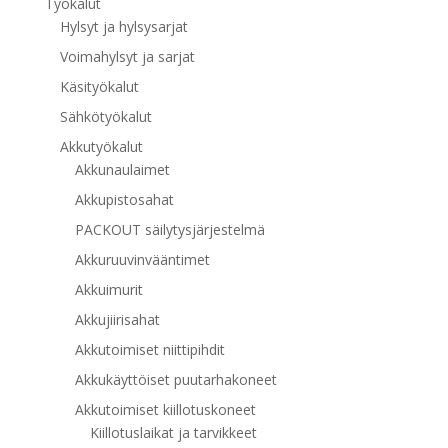
Työkalut
Hylsyt ja hylsysarjat
Voimahylsyt ja sarjat
Käsityökalut
Sähkötyökalut
Akkutyökalut
Akkunaulaimet
Akkupistosahat
PACKOUT säilytysjärjestelmä
Akkuruuvinvääntimet
Akkuimurit
Akkujiirisahat
Akkutoimiset niittipihdit
Akkukäyttöiset puutarhakoneet
Akkutoimiset kiillotuskoneet
Kiillotuslaikat ja tarvikkeet