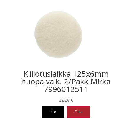
tuotteella
on
useampi
muunnelma.
Voit
tehdä
valinnat
tuotteen
sivulla.
Kiillotuslaikka 125x6mm
huopa valk. 2/Pakk Mirka
7996012511
22,26
€
Info
Osta