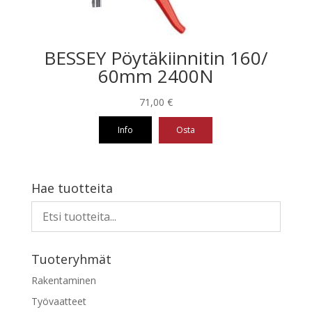
sivulla.
BESSEY Pöytäkiinnitin 160/
60mm 2400N
71,00
€
Info
Osta
Hae tuotteita
Tuoteryhmät
Rakentaminen
Työvaatteet