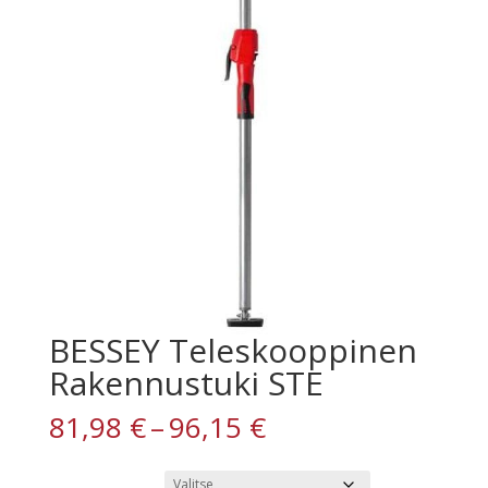
BESSEY Teleskooppinen
Rakennustuki STE
Hintaluokka:
81,98
€
–
96,15
€
81,98 €
-