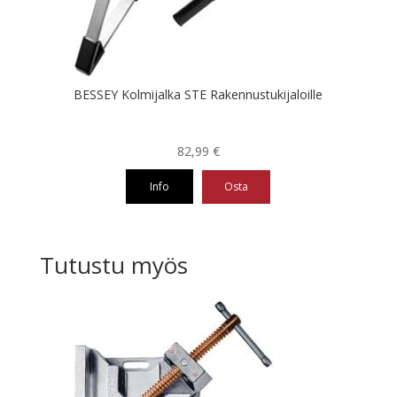
BESSEY Kolmijalka STE Rakennustukijaloille
82,99
€
Info
Osta
Tutustu myös