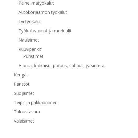
Paineilmatyökalut
Autokorjaamon työkalut
Lvi työkalut
Työkaluvaunut ja moduulit
Naulaimet
Ruuvipenkit
Puristimet
Hionta, katkaisu, poraus, sahaus, jyrsinterät
Kengät
Paristot
Suojaimet
Teipit ja pakkaaminen
Taloustavara
Valaisimet