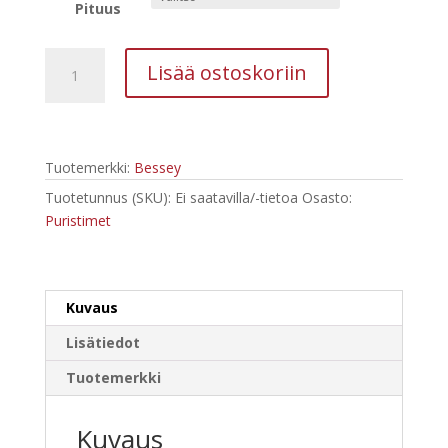
96,15 €
Pituus
BESSEY
Lisää ostoskoriin
Teleskooppinen
Rakennustuki
STE
määrä
Tuotemerkki:
Bessey
Tuotetunnus (SKU):
Ei saatavilla/-tietoa
Osasto:
Puristimet
Kuvaus
Lisätiedot
Tuotemerkki
Kuvaus