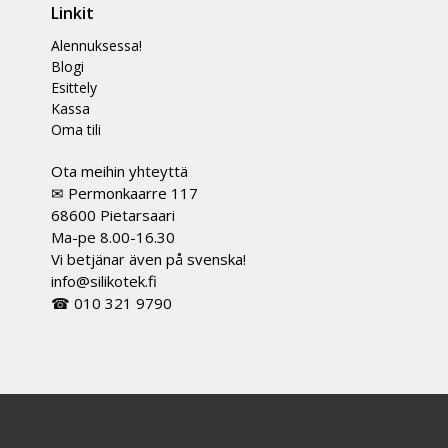
Linkit
Alennuksessa!
Blogi
Esittely
Kassa
Oma tili
Ota meihin yhteyttä
✉ Permonkaarre 117
68600 Pietarsaari
Ma-pe 8.00-16.30
Vi betjänar även på svenska!
info@silikotek.fi
☎ 010 321 9790