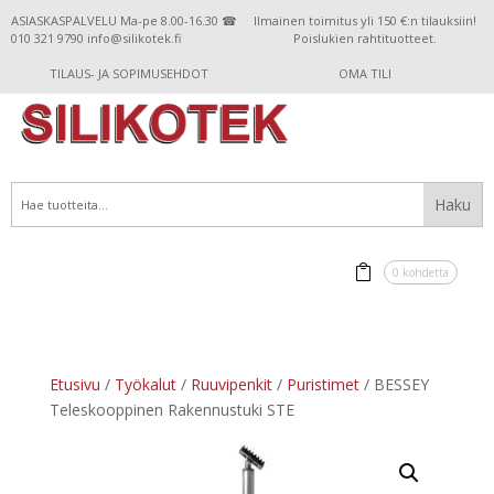
ASIASKASPALVELU Ma-pe 8.00-16.30 ☎
Ilmainen toimitus yli 150 €:n tilauksiin!
010 321 9790 info@silikotek.fi
Poislukien rahtituotteet.
TILAUS- JA SOPIMUSEHDOT
OMA TILI
0 kohdetta
Etusivu
/
Työkalut
/
Ruuvipenkit
/
Puristimet
/ BESSEY
Teleskooppinen Rakennustuki STE