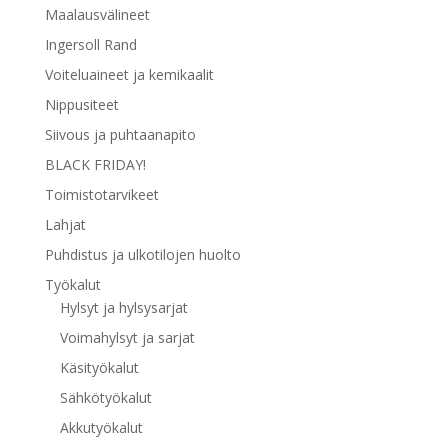
Maalausvälineet
Ingersoll Rand
Voiteluaineet ja kemikaalit
Nippusiteet
Siivous ja puhtaanapito
BLACK FRIDAY!
Toimistotarvikeet
Lahjat
Puhdistus ja ulkotilojen huolto
Työkalut
Hylsyt ja hylsysarjat
Voimahylsyt ja sarjat
Käsityökalut
Sähkötyökalut
Akkutyökalut