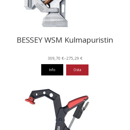
BESSEY WSM Kulmapuristin
Hintaluokka:
309,70
€
–
275,29
€
275,29 €
Info
Osta
-
309,70 €
Tällä
tuotteella
on
useampi
muunnelma.
Voit
tehdä
valinnat