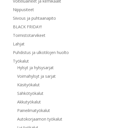
Voiteluaineet ja kemikaalit
Nippusiteet
Siivous ja puhtaanapito
BLACK FRIDAY!
Toimistotarvikeet
Lahjat
Puhdistus ja ulkotilojen huolto
Työkalut
Hylsyt ja hylsysarjat
Voimahylsyt ja sarjat
Käsityökalut
Sähkötyökalut
Akkutyökalut
Paineilmatyökalut
Autokorjaamon työkalut
Lvi työkalut