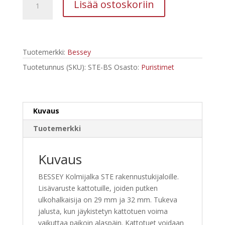
Lisää ostoskoriin
Kolmijalka
STE
Rakennustukijaloille
määrä
Tuotemerkki:
Bessey
Tuotetunnus (SKU):
STE-BS
Osasto:
Puristimet
Kuvaus
Tuotemerkki
Kuvaus
BESSEY Kolmijalka STE rakennustukijaloille.
Lisävaruste kattotuille, joiden putken
ulkohalkaisija on 29 mm ja 32 mm. Tukeva
jalusta, kun jäykistetyn kattotuen voima
vaikuttaa paikoin alaspäin. Kattotuet voidaan