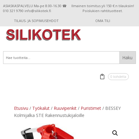
ASIASKASPALVELU Ma-pe 8.00-16.30 ☎
Ilmainen toimitus yli 150 €:n tilauksiin!
010 321 9790 info@silikotek.fi
Poislukien rahtituotteet.
TILAUS- JA SOPIMUSEHDOT
OMA TILI
0 kohdetta
Etusivu
/
Työkalut
/
Ruuvipenkit
/
Puristimet
/ BESSEY
Kolmijalka STE Rakennustukijaloille