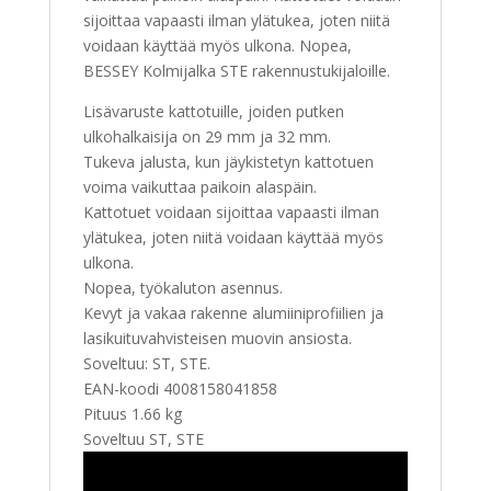
sijoittaa vapaasti ilman ylätukea, joten niitä
voidaan käyttää myös ulkona. Nopea,
BESSEY Kolmijalka STE rakennustukijaloille.
Lisävaruste kattotuille, joiden putken
ulkohalkaisija on 29 mm ja 32 mm.
Tukeva jalusta, kun jäykistetyn kattotuen
voima vaikuttaa paikoin alaspäin.
Kattotuet voidaan sijoittaa vapaasti ilman
ylätukea, joten niitä voidaan käyttää myös
ulkona.
Nopea, työkaluton asennus.
Kevyt ja vakaa rakenne alumiiniprofiilien ja
lasikuituvahvisteisen muovin ansiosta.
Soveltuu: ST, STE.
EAN-koodi 4008158041858
Pituus 1.66 kg
Soveltuu ST, STE