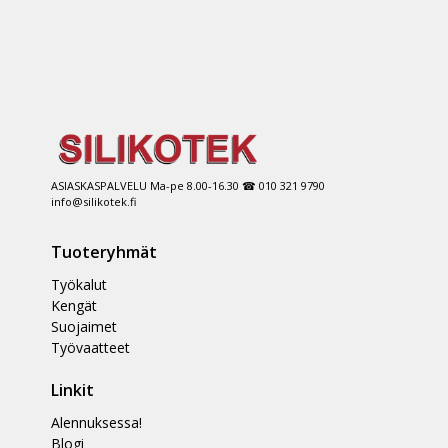
ASIASKASPALVELU Ma-pe 8.00-16.30 ☎ 010 321 9790
info@silikotek.fi
Tuoteryhmät
Työkalut
Kengät
Suojaimet
Työvaatteet
Linkit
Alennuksessa!
Blogi