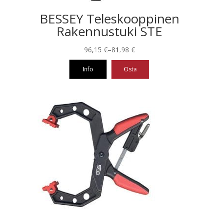
BESSEY Teleskooppinen
Rakennustuki STE
Hintaluokka:
96,15
€
–
81,98
€
81,98 €
Info
Osta
-
96,15 €
Tällä
tuotteella
on
useampi
muunnelma.
Voit
tehdä
valinnat
tuotteen
sivulla.