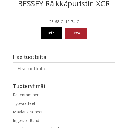
BESSEY Räikkäpuristin XCR
Hintaluokka:
23,68
€
–
19,74
€
19,74 €
Info
Osta
-
23,68 €
Tällä
tuotteella
on
Hae tuotteita
useampi
muunnelma.
Voit
tehdä
Tuoteryhmät
valinnat
tuotteen
Rakentaminen
sivulla.
Työvaatteet
Maalausvälineet
Ingersoll Rand