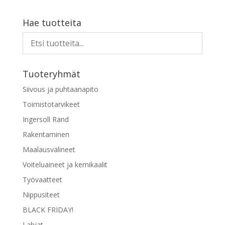
tuotteella
on
Hae tuotteita
useampi
muunnelma.
Voit
tehdä
Tuoteryhmät
valinnat
tuotteen
Siivous ja puhtaanapito
sivulla.
Toimistotarvikeet
Ingersoll Rand
Rakentaminen
Maalausvälineet
Voiteluaineet ja kemikaalit
Työvaatteet
Nippusiteet
BLACK FRIDAY!
Lahjat