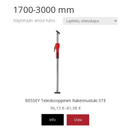
1700-3000 mm
Näytetään ainoa tulos
BESSEY Teleskooppinen Rakennustuki STE
Hintaluokka:
96,15
€
–
81,98
€
81,98 €
Info
Osta
-
96,15 €
Tällä