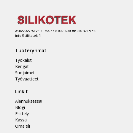
ASIASKASPALVELU Ma-pe 8.00-16.30 ☎ 010 321 9790
info@silikotek.fi
Tuoteryhmät
Työkalut
Kengät
Suojaimet
Työvaatteet
Linkit
Alennuksessa!
Blogi
Esittely
Kassa
Oma tili