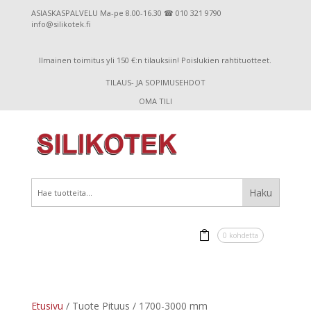
ASIASKASPALVELU Ma-pe 8.00-16.30 ☎ 010 321 9790
info@silikotek.fi
Ilmainen toimitus yli 150 €:n tilauksiin! Poislukien rahtituotteet.
TILAUS- JA SOPIMUSEHDOT
OMA TILI
0 kohdetta
Etusivu
/ Tuote Pituus / 1700-3000 mm