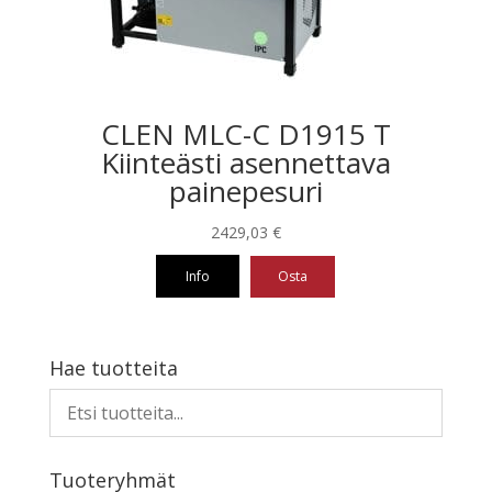
CLEN MLC-C D1915 T
Kiinteästi asennettava
painepesuri
2429,03
€
Info
Osta
Hae tuotteita
Tuoteryhmät