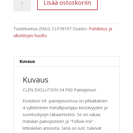
Lisää ostoskoriin
EVOLUTION
V4
P60
Painepesuri
Tuotetunnus (SKU):
CLP39197
Osasto:
Puhdistus ja
määrä
ulkotilojen huolto
Kuvaus
Kuvaus
CLEN EVOLUTION V4 P60 Painepesuri
Evolution V4 -painepesurissa on pitkäikäinen
4-sylinterinen metallipumppu kestävyyden ja
suorituskyvyn takaamiseksi. Se on vakaa
matalan painopisteen ja ”Follow me” -
letkukelan ansiosta. Siinä on isot, tukevat