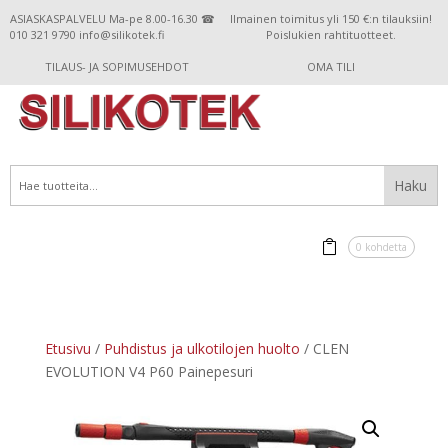
ASIASKASPALVELU Ma-pe 8.00-16.30 ☎
Ilmainen toimitus yli 150 €:n tilauksiin!
010 321 9790 info@silikotek.fi
Poislukien rahtituotteet.
TILAUS- JA SOPIMUSEHDOT
OMA TILI
0 kohdetta
Etusivu
/
Puhdistus ja ulkotilojen huolto
/ CLEN
EVOLUTION V4 P60 Painepesuri