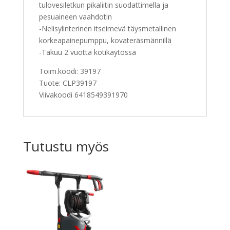
tulovesiletkun pikaliitin suodattimella ja
pesuaineen vaahdotin
-Nelisylinterinen itseimevä täysmetallinen
korkeapainepumppu, kovateräsmännillä
-Takuu 2 vuotta kotikäytössä
Toim.koodi:
39197
Tuote:
CLP39197
Viivakoodi
6418549391970
Tutustu myös