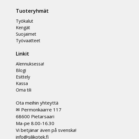
Tuoteryhmät
Työkalut
Kengät
Suojaimet
Työvaatteet
Linkit
Alennuksessa!
Blogi
Esittely
Kassa
Oma tili
Ota meihin yhteyttä
✉ Permonkaarre 117
68600 Pietarsaari
Ma-pe 8.00-16.30
Vi betjänar även på svenska!
info@silikotek.fi