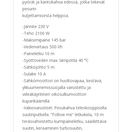
pyörät ja kantokahva edessä, jotka tekevät
pesurin
kuljettamisesta helppoa.
-Jännite 230 V
-Teho 2100 W
-Maksimipaine 145 bar
-Vedenvirtaus 500 l/h
-Paineletku 10 m
-Syöttöveden max. lämpötila 40 °C
-Sähköjohto 5 m
-Sulake 10 A
-Sähkömoottori on huoltovapaa, kestävä,
ylikuumenemissuojalla varustettu ja
viileäkäyntinen oikosulkumoottori
kuparikäämillä
-Vakiovarusteet: Pesukahva teleskooppisella
suutinputkella. ”Follow me” letkukela, 10 m
teräsvahvistettu kumipaineletku, säädettävä
suutin, keraaminen turbosuutin,