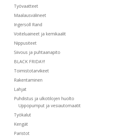
Työvaatteet
Maalausvälineet
Ingersoll Rand
Voiteluaineet ja kemikaalit
Nippusiteet
Siivous ja puhtaanapito
BLACK FRIDAY!
Toimistotarvikeet
Rakentaminen
Lahjat
Puhdistus ja ulkotilojen huolto
Uppopumput ja vesiautomaatit
Työkalut
Kengät
Paristot