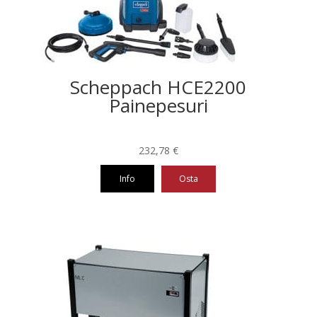
Scheppach HCE2200
Painepesuri
232,78
€
Info
Osta