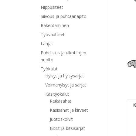
Nippusiteet
Siivous ja puhtaanapito
Rakentaminen
Työvaatteet
Lahjat
Puhdistus ja ulkotilojen
huolto
Työkalut
Hylsyt ja hylsysarjat
Voimahylsyt ja sarjat
Käsityökalut
Reikäsahat
K
Käsisahat ja kirveet
Juotoskolvit
Bitsit ja bitsisarjat