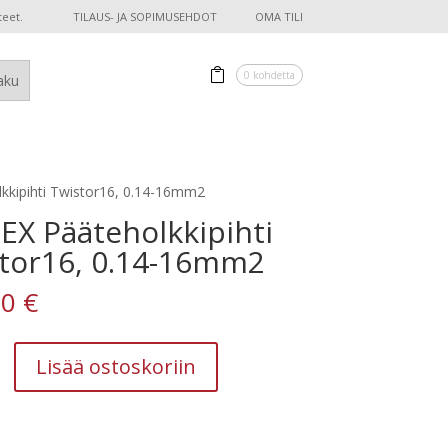
teet.
TILAUS- JA SOPIMUSEHDOT
OMA TILI
0 kohdetta
kkipihti Twistor16, 0.14-16mm2
EX Pääteholkkipihti
tor16, 0.14-16mm2
00
€
Lisää ostoskoriin
ipihti
,