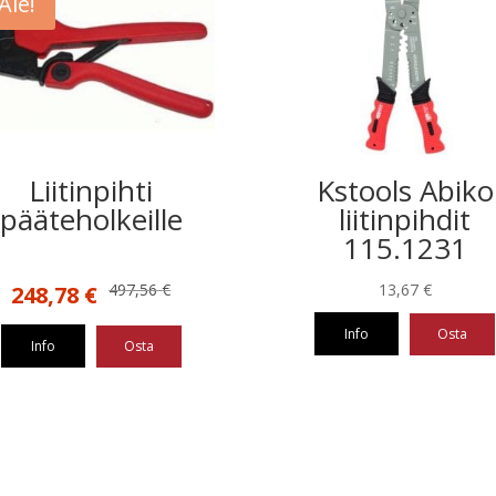
Ale!
Liitinpihti
Kstools Abiko
pääteholkeille
liitinpihdit
115.1231
Alkuperäinen
Nykyinen
497,56
€
13,67
€
248,78
€
hinta
hinta
Info
Osta
oli:
on:
Info
Osta
497,56 €.
248,78 €.