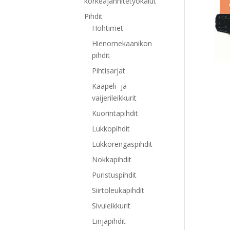
korkeajännitetyökalut
Pihdit
Hohtimet
Hienomekaanikon
pihdit
Pihtisarjat
Kaapeli- ja
vaijerileikkurit
Kuorintapihdit
Lukkopihdit
Lukkorengaspihdit
Nokkapihdit
Puristuspihdit
Siirtoleukapihdit
Sivuleikkurit
Linjapihdit