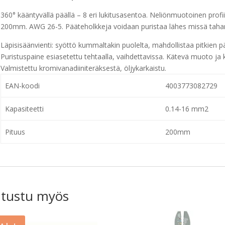
360° kääntyvällä päällä – 8 eri lukitusasentoa. Neliönmuotoinen profii
200mm. AWG 26-5. Pääteholkkeja voidaan puristaa lähes missä tah
Läpisisäänvienti: syöttö kummaltakin puolelta, mahdollistaa pitkien pä
Puristuspaine esiasetettu tehtaalla, vaihdettavissa. Kätevä muoto ja
Valmistettu kromivanadiiniteräksestä, öljykarkaistu.
EAN-koodi
4003773082729
Kapasiteetti
0.14-16 mm2
Pituus
200mm
tustu myös