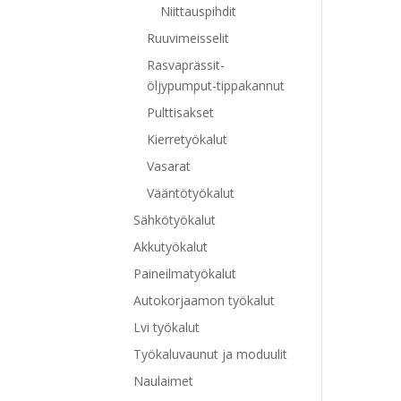
Niittauspihdit
Ruuvimeisselit
Rasvaprässit-
öljypumput-tippakannut
Pulttisakset
Kierretyökalut
Vasarat
Vääntötyökalut
Sähkötyökalut
Akkutyökalut
Paineilmatyökalut
Autokorjaamon työkalut
Lvi työkalut
Työkaluvaunut ja moduulit
Naulaimet