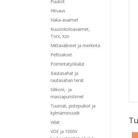
Puukot
Hitsaus
Haka-avaimet
Kuusiokoloavaimet,
Torx, Xzn
Mittavälineet ja merkintä
Peltisakset
Poimintatyökalut
Rautasahat ja
rautasahan terät
Silikoni,- ja
massapuristimet
Tuurnat, pistepuikot ja
kylmämeisselit
Tu
Viilat
VDE ja 1000V