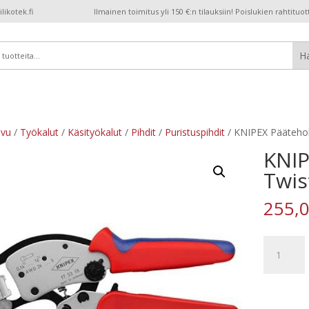
ikotek.fi
Ilmainen toimitus yli 150 €:n tilauksiin! Poislukien rahtituot
ivu
/
Työkalut
/
Käsityökalut
/
Pihdit
/
Puristuspihdit
/ KNIPEX Päätehol
KNIP
Twis
255,
KNIPEX
Pääteholkk
Twistor16
0.14-
16mm2