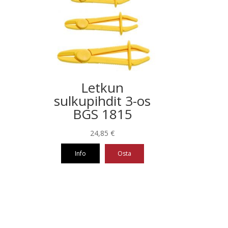
Letkun
sulkupihdit 3-os
BGS 1815
24,85
€
Info
Osta