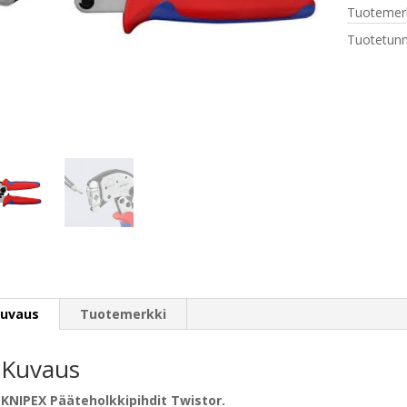
Tuotemerk
määrä
Tuotetunn
uvaus
Tuotemerkki
Kuvaus
KNIPEX Pääteholkkipihdit Twistor.