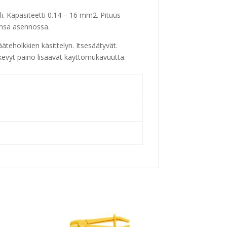
li. Kapasiteetti 0.14 – 16 mm2. Pituus
ansa asennossa.
äteholkkien käsittelyn. Itsesäätyvät.
 kevyt paino lisäävät käyttömukavuutta.