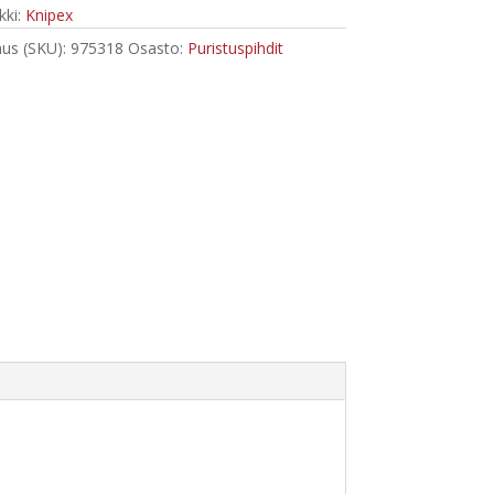
ki:
Knipex
us (SKU):
975318
Osasto:
Puristuspihdit