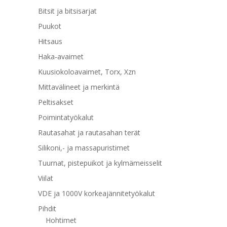
Bitsit ja bitsisarjat
Puukot
Hitsaus
Haka-avaimet
Kuusiokoloavaimet, Torx, Xzn
Mittavälineet ja merkintä
Peltisakset
Poimintatyökalut
Rautasahat ja rautasahan terät
Silikoni,- ja massapuristimet
Tuurnat, pistepuikot ja kylmämeisselit
Viilat
VDE ja 1000V korkeajännitetyökalut
Pihdit
Hohtimet