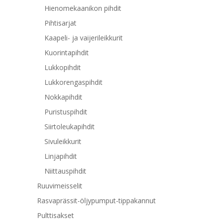
Hienomekaanikon pihdit
Pihtisarjat
Kaapeli- ja vaijerileikkurit
Kuorintapihdit
Lukkopihdit
Lukkorengaspihdit
Nokkapihdit
Puristuspihdit
Siirtoleukapihdit
Sivuleikkurit
Linjapihdit
Niittauspihdit
Ruuvimeisselit
Rasvaprässit-öljypumput-tippakannut
Pulttisakset