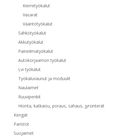
Kierretyökalut
Vasarat
Vääntötyökalut
Sähkötyökalut
Akkutyökalut
Paineilmatyökalut
Autokorjaamon työkalut
Lvi työkalut
Työkaluvaunut ja moduulit
Naulaimet
Ruuvipenkit
Hionta, katkaisu, poraus, sahaus, jyrsinterät
Kengät
Paristot
Suojaimet