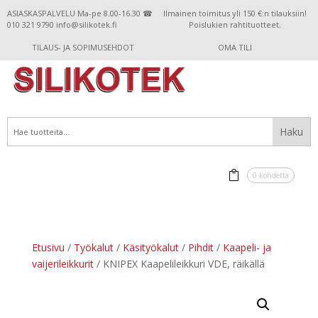
ASIASKASPALVELU Ma-pe 8.00-16.30 ☎
Ilmainen toimitus yli 150 €:n tilauksiin!
010 321 9790 info@silikotek.fi
Poislukien rahtituotteet.
TILAUS- JA SOPIMUSEHDOT
OMA TILI
0 kohdetta
Etusivu
/
Työkalut
/
Käsityökalut
/
Pihdit
/
Kaapeli- ja
vaijerileikkurit
/ KNIPEX Kaapelileikkuri VDE, räikällä