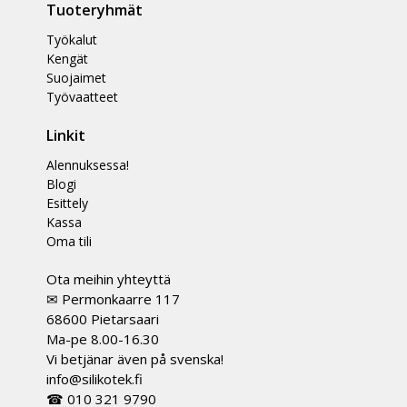
Tuoteryhmät
Työkalut
Kengät
Suojaimet
Työvaatteet
Linkit
Alennuksessa!
Blogi
Esittely
Kassa
Oma tili
Ota meihin yhteyttä
✉ Permonkaarre 117
68600 Pietarsaari
Ma-pe 8.00-16.30
Vi betjänar även på svenska!
info@silikotek.fi
☎ 010 321 9790