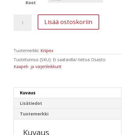
590,00 €
Koot
KNIPEX
Lisää ostoskoriin
Kaapelileikkuri
VDE,
räikällä
määrä
Tuotemerkki:
Knipex
Tuotetunnus (SKU):
Ei saatavilla/-tietoa
Osasto:
Kaapeli- ja vaijerileikkurit
Kuvaus
Lisätiedot
Tuotemerkki
Kuvaus