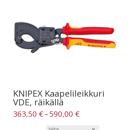
KNIPEX Kaapelileikkuri
VDE, räikällä
Hintaluokka:
363,50
€
–
590,00
€
363,50 €
-