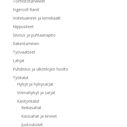
Toimistotarvikeet
Ingersoll Rand
Voiteluaineet ja kemikaalit
Nippusiteet
Siivous ja puhtaanapito
Rakentaminen
Työvaatteet
Lahjat
Puhdistus ja ulkotilojen huolto
Työkalut
Hylsyt ja hylsysarjat
Voimahylsyt ja sarjat
Käsityökalut
Reikäsahat
Käsisahat ja kirveet
Juotoskolvit