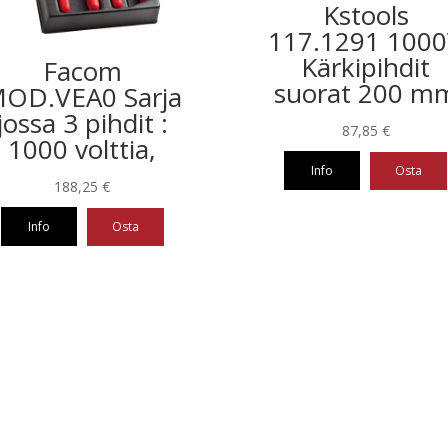
Kstools
117.1291 100
Kärkipihdit
Facom
suorat 200 m
OD.VEA0 Sarja
jossa 3 pihdit :
87,85
€
1000 volttia,
Info
Osta
188,25
€
Info
Osta