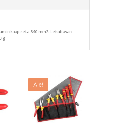
 alumiinikaapeleita 840 mm2. Leikattavan
0 g
Ale!