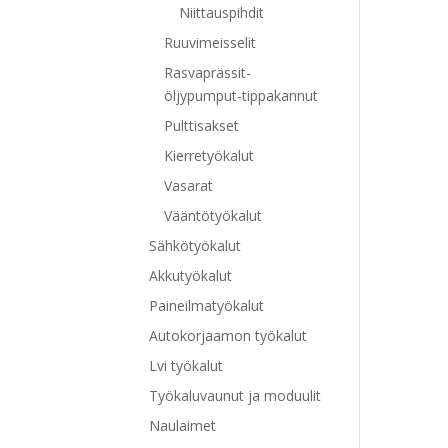
Niittauspihdit
Ruuvimeisselit
Rasvaprässit-
öljypumput-tippakannut
Pulttisakset
Kierretyökalut
Vasarat
Vääntötyökalut
Sähkötyökalut
Akkutyökalut
Paineilmatyökalut
Autokorjaamon työkalut
Lvi työkalut
Työkaluvaunut ja moduulit
Naulaimet