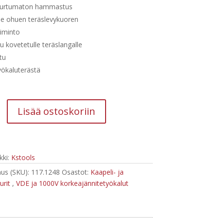
murtumaton hammastus
ee ohuen teräslevykuoren
oiminto
lu kovetetulle teräslangalle
tu
yökaluterästä
Lisää ostoskoriin
kuri
nite
ki:
Kstools
us (SKU):
117.1248
Osastot:
Kaapeli- ja
kurit
,
VDE ja 1000V korkeajännitetyökalut