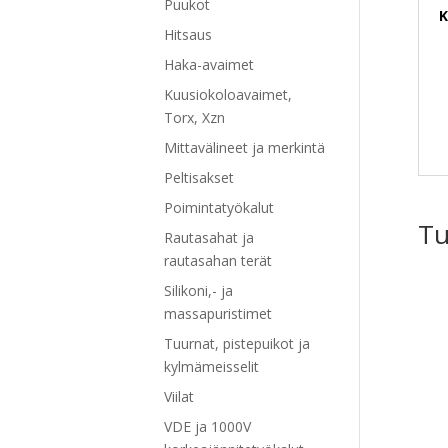
Puukot
K
Hitsaus
Haka-avaimet
Kuusiokoloavaimet,
Torx, Xzn
Mittavälineet ja merkintä
Peltisakset
Poimintatyökalut
Tu
Rautasahat ja
rautasahan terät
Silikoni,- ja
massapuristimet
Tuurnat, pistepuikot ja
kylmämeisselit
Viilat
VDE ja 1000V