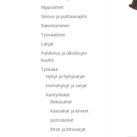
Nippusiteet
Siivous ja puhtaanapito
Rakentaminen
Työvaatteet
Lahjat
Puhdistus ja ulkotilojen
huolto
Työkalut
Hylsyt ja hylsysarjat
Voimahylsyt ja sarjat
Käsityökalut
Reikäsahat
Käsisahat ja kirveet
Juotoskolvit
Bitsit ja bitsisarjat