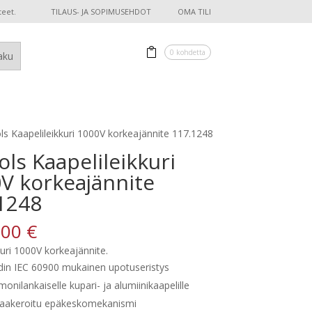
teet.
TILAUS- JA SOPIMUSEHDOT
OMA TILI
0 kohdetta
ls Kaapelileikkuri 1000V korkeajännite 117.1248
ols Kaapelileikkuri
V korkeajännite
1248
,00
€
kuri 1000V korkeajännite.
din IEC 60900 mukainen upotuseristys
 monilankaiselle kupari- ja alumiinikaapelille
laakeroitu epäkeskomekanismi