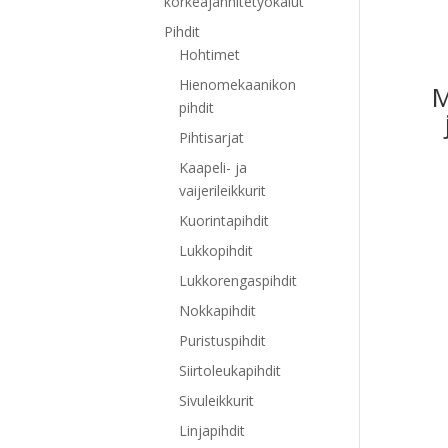
korkeajännitetyökalut
Pihdit
Hohtimet
Hienomekaanikon
M
pihdit
Pihtisarjat
Kaapeli- ja
vaijerileikkurit
Kuorintapihdit
Lukkopihdit
Lukkorengaspihdit
Nokkapihdit
Puristuspihdit
Siirtoleukapihdit
Sivuleikkurit
Linjapihdit