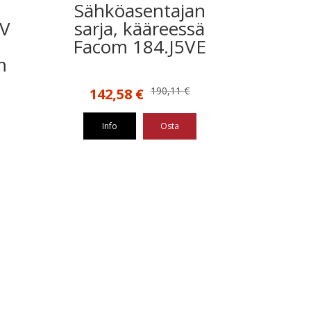
Sähköasentajan
0V
sarja, kääreessä
Facom 184.J5VE
m
Alkuperäinen
Nykyinen
190,11
€
142,58
€
hinta
hinta
oli:
on:
Info
Osta
190,11 €.
142,58 €.