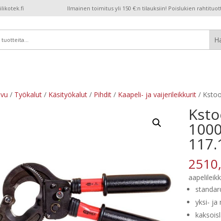
ikotek.fi
Ilmainen toimitus yli 150 €:n tilauksiin! Poislukien rahtituot
ivu
/
Työkalut
/
Käsityökalut
/
Pihdit
/
Kaapeli- ja vaijerileikkurit
/ Kstoo
Ksto
1000
117.
2510
aapelileik
standar
yksi- ja
kaksois