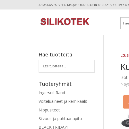
ASIASKASPALVELU Ma-pe 8.00-16.30 ☎ 010 321 9790 info@sil
Hae tuotteita
Etus
K
Iso
Tuoteryhmät
Näyt
Ingersoll Rand
Voiteluaineet ja kemikaalit
Nippusiteet
Siivous ja puhtaanapito
BLACK FRIDAY!