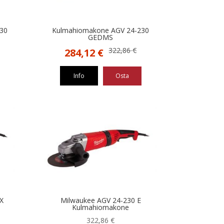
30
Kulmahiomakone AGV 24-230
GEDMS
Alkuperäinen
Nykyinen
322,86
€
284,12
€
hinta
hinta
oli:
on:
Info
Osta
322,86 €.
284,12 €.
X
Milwaukee AGV 24-230 E
Kulmahiomakone
322,86
€