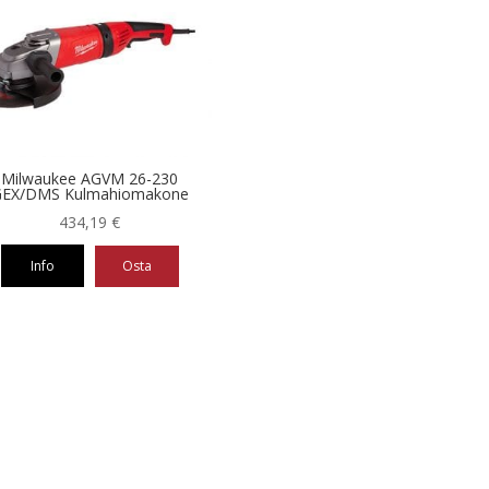
Milwaukee AGVM 26-230
EX/DMS Kulmahiomakone
434,19
€
Info
Osta