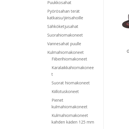
Puukkosahat
Pyörösahan terät
katkaisu/jiirisahoille
Sähköketjusahat
Suorahiomakoneet
Vannesahat puulle
G
Kulmahiomakoneet
Fiiberihiomakoneet
Karalaikkahiomakonee
t
Suorat hiomakoneet
Kiillotuskoneet
Pienet
kulmahiomakoneet
Kulmahiomakoneet
kahden käden 125 mm