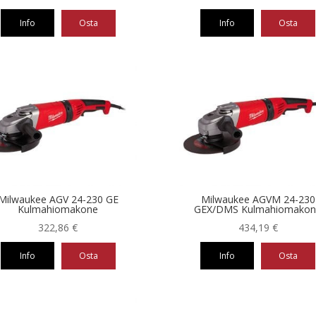
Info
Osta
Info
Osta
Milwaukee AGV 24-230 GE
Milwaukee AGVM 24-230
Kulmahiomakone
GEX/DMS Kulmahiomako
322,86
€
434,19
€
Info
Osta
Info
Osta