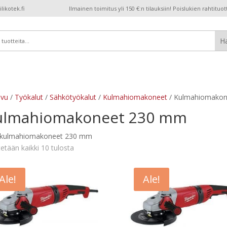
ikotek.fi
Ilmainen toimitus yli 150 €:n tilauksiin! Poislukien rahtituot
ivu
/
Työkalut
/
Sähkötyökalut
/
Kulmahiomakoneet
/ Kulmahiomako
ulmahiomakoneet 230 mm
t kulmahiomakoneet 230 mm
etään kaikki 10 tulosta
Ale!
Ale!