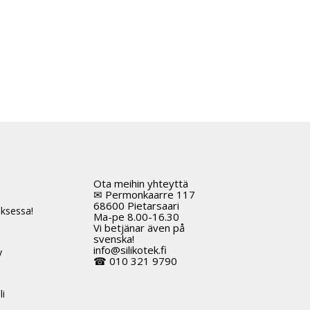
Ota meihin yhteyttä
t
✉ Permonkaarre 117
68600 Pietarsaari
ksessa!
Ma-pe 8.00-16.30
Vi betjänar även på
svenska!
info@silikotek.fi
y
☎ 010 321 9790
li