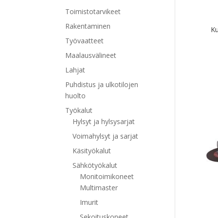
Toimistotarvikeet
Rakentaminen
K
Työvaatteet
Maalausvälineet
Lahjat
Puhdistus ja ulkotilojen
huolto
Työkalut
Hylsyt ja hylsysarjat
Voimahylsyt ja sarjat
Käsityökalut
Sähkötyökalut
Monitoimikoneet
Multimaster
Imurit
Sekoituskoneet