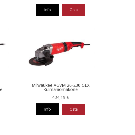
Info
Osta
Milwaukee AGVM 26-230 GEX
ne
Kulmahiomakone
434,19
€
Info
Osta