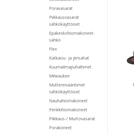
Poravasarat
Piikkausvasarat
sähkökäyttöiset
Epäkeskohiomakoneet-
sähkö
Flex
Katkaisu- ja jiirisahat
Kuumailmapuhaltimet
Milwaukee
Mutterinvääntimet
sähkökäyttöiset
Nauhahiomakoneet
Penkkihiomakoneet
Piikkaus-/ Murtovasarat
Porakoneet