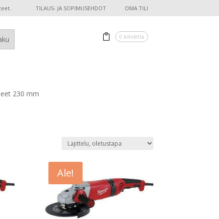
teet.
TILAUS- JA SOPIMUSEHDOT
OMA TILI
0 kohdetta
neet 230 mm
Ale!