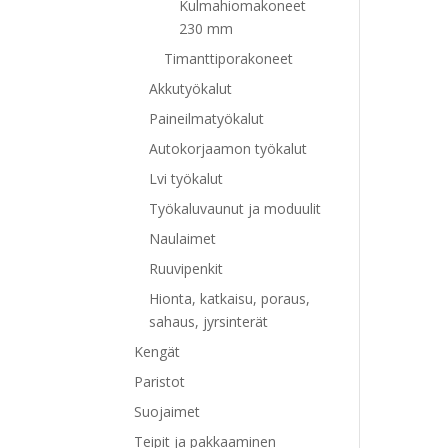
Kulmahiomakoneet
230 mm
Timanttiporakoneet
Akkutyökalut
Paineilmatyökalut
Autokorjaamon työkalut
Lvi työkalut
Työkaluvaunut ja moduulit
Naulaimet
Ruuvipenkit
Hionta, katkaisu, poraus,
sahaus, jyrsinterät
Kengät
Paristot
Suojaimet
Teipit ja pakkaaminen