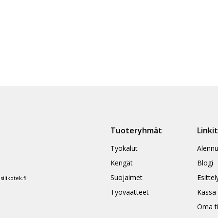
Tuoteryhmät
Linki
Työkalut
Alennu
Kengät
Blogi
Suojaimet
Esittel
likotek.fi
Työvaatteet
Kassa
Oma ti