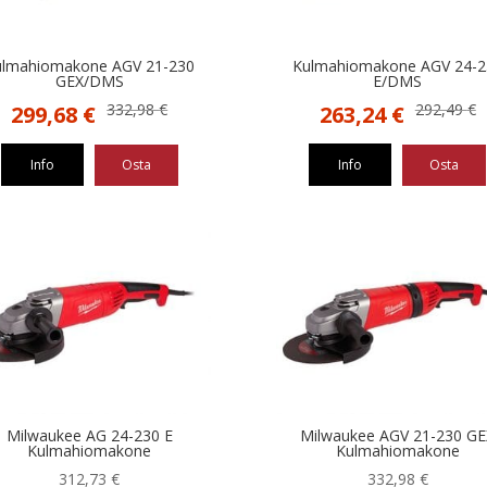
ulmahiomakone AGV 21-230
Kulmahiomakone AGV 24-2
GEX/DMS
E/DMS
Alkuperäinen
Nykyinen
Alkuperäinen
Nykyinen
332,98
€
292,49
€
299,68
€
263,24
€
hinta
hinta
hinta
hinta
oli:
on:
oli:
on:
Info
Osta
Info
Osta
332,98 €.
299,68 €.
292,49 €.
263,24 €.
Milwaukee AG 24-230 E
Milwaukee AGV 21-230 GE
Kulmahiomakone
Kulmahiomakone
312,73
€
332,98
€