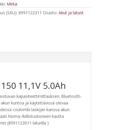
ki:
Mirka
us (SKU):
8991122311
Osasto:
Akut ja laturit
1150 11,1V 5.0Ah
uvstuvan kapasiteettimittauksen. Bluetooth-
akun kuntoa ja käytettävissä olevaa
 yhdessä coulombi laskijan kanssa akun
mään hioma-/kiillotuskoneen kautta
in (8991123011 laturilla )