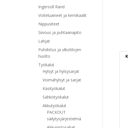
Ingersoll Rand
Voiteluaineet ja kemikaalit
Nippusiteet
Siivous ja puhtaanapito
Lahjat
Puhdistus ja ulkotilojen
K
huolto
Työkalut
Hylsyt ja hylsysarjat
Voimahylsyt ja sarjat
Käsityökalut
Sähkötyökalut
Akkutyökalut
PACKOUT
säilytysjärjestelmä
Akkupistosahat