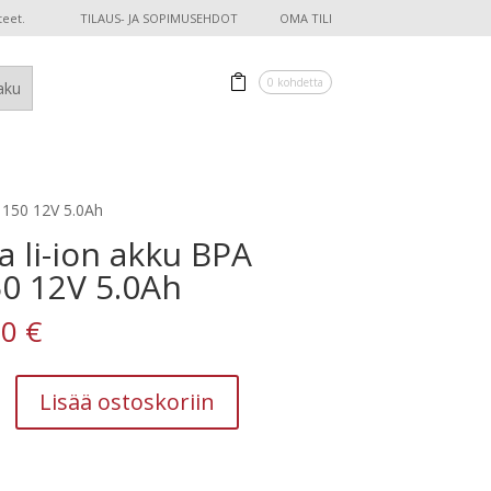
teet.
TILAUS- JA SOPIMUSEHDOT
OMA TILI
0 kohdetta
1150 12V 5.0Ah
a li-ion akku BPA
0 12V 5.0Ah
00
€
Lisää ostoskoriin