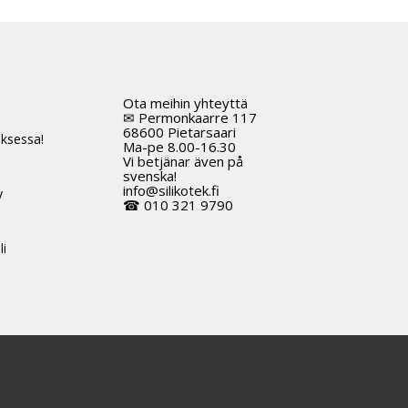
Ota meihin yhteyttä
t
✉ Permonkaarre 117
68600 Pietarsaari
ksessa!
Ma-pe 8.00-16.30
Vi betjänar även på
svenska!
info@silikotek.fi
y
☎ 010 321 9790
li