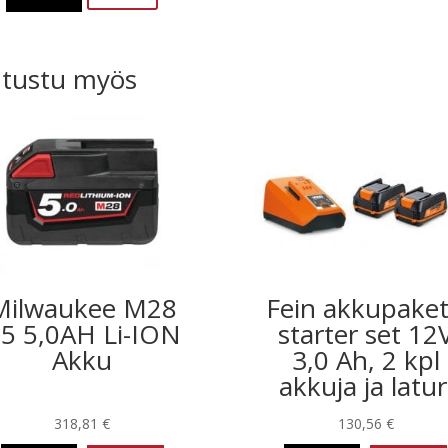
tustu myös
Milwaukee M28
Fein akkupaket
5 5,0AH Li-ION
starter set 12
Akku
3,0 Ah, 2 kpl
akkuja ja latur
318,81
€
130,56
€