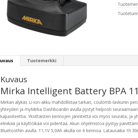
Tuotemerk
11150
12V
Tuotetunn
5.0Ah
määrä
uvaus
Tuotemerkki
Kuvaus
Mirka Intelligent Battery BPA 1
Mirkan älykäs Li-ion-akku mahdollistaa tarkan, coulomb-laskuriin per
yhteyden ja myMirka Dashboardin avulla pystyt helposti seuraamaan 
kapasiteettia. Yksittäisten kennojen jännitettä voi myös seurata, ja
elinikää ja käyttöikää voi pidentää. Akun ohjelmistoa pystyy päivittä
Bluetoothin avulla. 11,1V 5,0Ah akulla on 6 kennoa. Latausaika 1h 30m