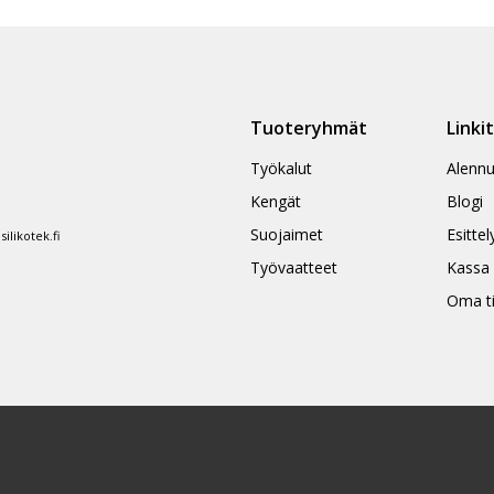
Tuoteryhmät
Linki
Työkalut
Alennu
Kengät
Blogi
Suojaimet
Esittel
likotek.fi
Työvaatteet
Kassa
Oma ti