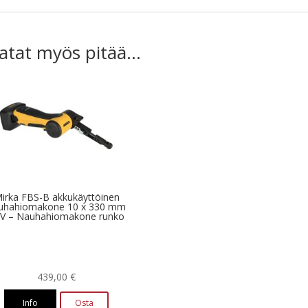
atat myös pitää...
irka FBS-B akkukäyttöinen
uhahiomakone 10 x 330 mm
V – Nauhahiomakone runko
439,00
€
Info
Osta