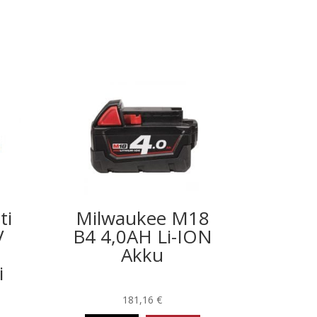
ti
Milwaukee M18
V
B4 4,0AH Li-ION
Akku
i
181,16
€