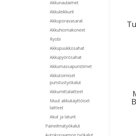
Akkunaulaimet
Akkuleikkurit
Akkuporavasarat
Tu
Akkuhiomakoneet
Ryobi
Akkupuukkosahat
Akkupyörösahat
Akkumassapuristimet
Akkutoimiset
puristustyökalut
Akkumittalaitteet
B
Muut akkukäyttöiset
laitteet
Akut ja laturit
Paineilmatyökalut
Autokorjaamon työkalut