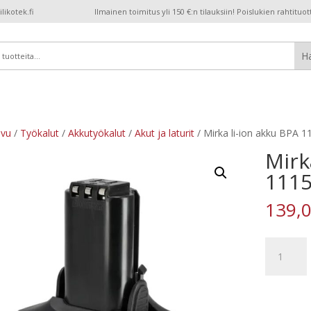
ikotek.fi
Ilmainen toimitus yli 150 €:n tilauksiin! Poislukien rahtituot
ivu
/
Työkalut
/
Akkutyökalut
/
Akut ja laturit
/ Mirka li-ion akku BPA 1
Mirk
1115
139,
Mirka
li-
ion
akku
BPA