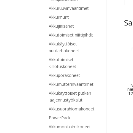
Akkuruuvinvääntimet
Akkuimurit
Sa
Akkujiirisahat
Akkutoimiset niittipihdit
Akkukäyttöiset
puutarhakoneet
Akkutoimiset
kiillotuskoneet
Akkuporakoneet
Akkumutterinvääntimet
M
na
Akkukäyttöiset putken
12
laajennustyökalut
Akkusuorahiomakoneet
PowerPack
Akkumonitoimikoneet