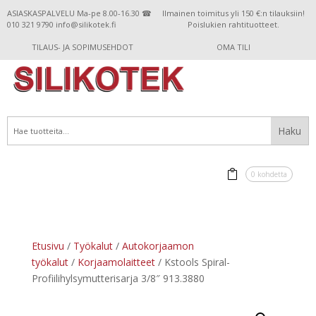
ASIASKASPALVELU Ma-pe 8.00-16.30 ☎
Ilmainen toimitus yli 150 €:n tilauksiin!
010 321 9790 info@silikotek.fi
Poislukien rahtituotteet.
TILAUS- JA SOPIMUSEHDOT
OMA TILI
0 kohdetta
Etusivu
/
Työkalut
/
Autokorjaamon
työkalut
/
Korjaamolaitteet
/ Kstools Spiral-
Profiilihylsymutterisarja 3/8″ 913.3880