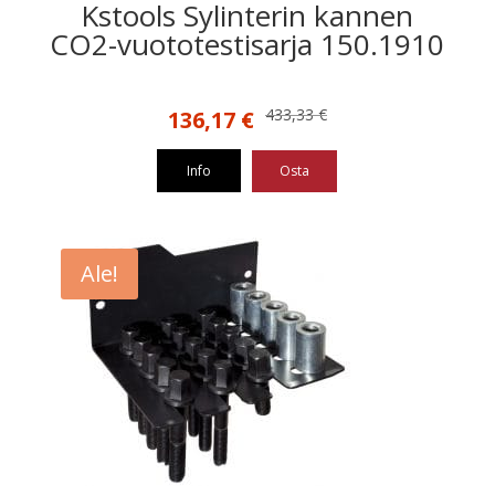
Kstools Sylinterin kannen
CO2-vuototestisarja 150.1910
Alkuperäinen
Nykyinen
433,33
€
136,17
€
hinta
hinta
oli:
on:
Info
Osta
433,33 €.
136,17 €.
Ale!