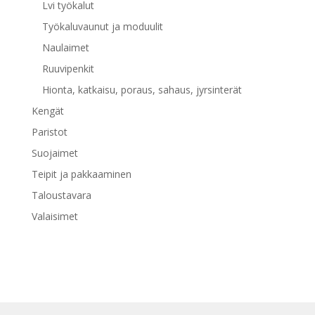
Lvi työkalut
Työkaluvaunut ja moduulit
Naulaimet
Ruuvipenkit
Hionta, katkaisu, poraus, sahaus, jyrsinterät
Kengät
Paristot
Suojaimet
Teipit ja pakkaaminen
Taloustavara
Valaisimet