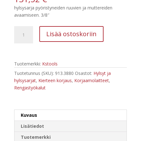
hylsysarja pyöristyneiden ruuvien ja muttereiden
avaamiseen. 3/8″
Kstools
Lisää ostoskoriin
Spiral-
Profiilihylsymutterisarja
3/8"
913.3880
Tuotemerkki:
Kstools
määrä
Tuotetunnus (SKU):
913.3880
Osastot:
Hylsyt ja
hylsysarjat
,
Kierteen korjaus
,
Korjaamolaitteet
,
Rengastyökalut
Kuvaus
Lisätiedot
Tuotemerkki