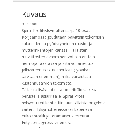
Kuvaus
913.3880
Spiral-Profilhylsymutterisarja 10 osaa
Korjaamossa joudutaan päivittäin tekemisiin
kuluneiden ja pyöristyneiden ruuvin- ja
mutterinkantojen kanssa. Tällaisten
ruuviliitosten avaaminen voi olla erittäin
hermoja raastavaa ja siitä voi aiheutua
jälkikäteen lisäkustannuksia (työaikaa
tarvitaan enemmän), mikä vaikeuttaa
kustannusarvion tekemistä.
Tällaista lisäveloitusta on erittäin vaikeaa
perustella asiakkaalle. Spiral-Profil
hylsymutteri kehitettiin juuri tällaisia ongelmia
varten. Hylsymuttereissa on kapeneva
erikoisprofiili ja terämäiset kierreurat.
Erityisen aggressiivinen ura