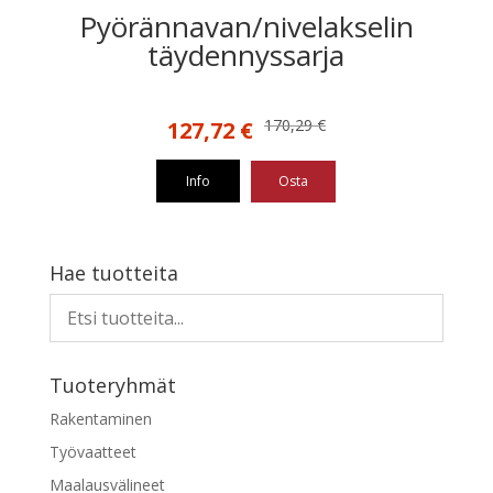
Pyörännavan/nivelakselin
täydennyssarja
Alkuperäinen
Nykyinen
170,29
€
127,72
€
hinta
hinta
oli:
on:
Info
Osta
170,29 €.
127,72 €.
Hae tuotteita
Tuoteryhmät
Rakentaminen
Työvaatteet
Maalausvälineet