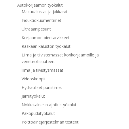
Autokorjaamon työkalut
Makuualustat ja jakkarat
Induktiokuumentimet
Ultraäänipesurit
Korjaamon pientarvikkeet
Raskaan kaluston työkalut
Liima ja tiivistemassat korikorjaamoille ja
veneteollisuuteen.
liima ja tiivistysmassat
Videoskoopit
Hydrauliset puristimet
Jarrutyökalut
Nokka-akselin ajoitustyökalut
Pakoputkityökalut
Polttoainejärjestelmän testerit