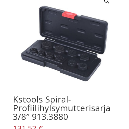
Kstools Spiral-
Profiilihylsymutterisarja
3/8″ 913.3880
131,52
€