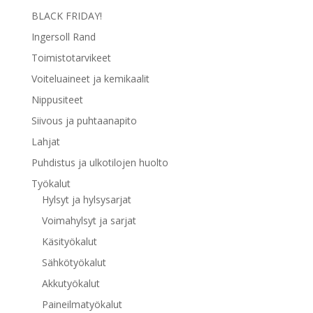
BLACK FRIDAY!
Ingersoll Rand
Toimistotarvikeet
Voiteluaineet ja kemikaalit
Nippusiteet
Siivous ja puhtaanapito
Lahjat
Puhdistus ja ulkotilojen huolto
Työkalut
Hylsyt ja hylsysarjat
Voimahylsyt ja sarjat
Käsityökalut
Sähkötyökalut
Akkutyökalut
Paineilmatyökalut