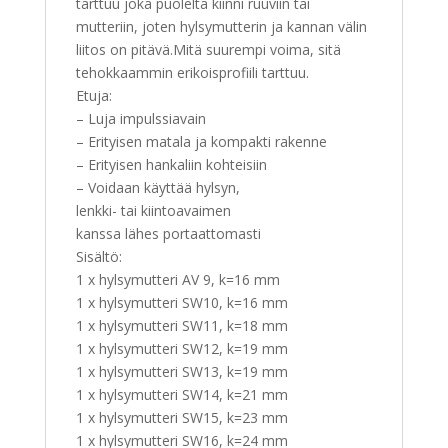
tarttuu joka puolelta kiinni ruuviin tai
mutteriin, joten hylsymutterin ja kannan välin
liitos on pitävä.Mitä suurempi voima, sitä
tehokkaammin erikoisprofiili tarttuu.
Etuja:
– Luja impulssiavain
– Erityisen matala ja kompakti rakenne
– Erityisen hankaliin kohteisiin
– Voidaan käyttää hylsyn,
lenkki- tai kiintoavaimen
kanssa lähes portaattomasti
Sisältö:
1 x hylsymutteri AV 9, k=16 mm
1 x hylsymutteri SW10, k=16 mm
1 x hylsymutteri SW11, k=18 mm
1 x hylsymutteri SW12, k=19 mm
1 x hylsymutteri SW13, k=19 mm
1 x hylsymutteri SW14, k=21 mm
1 x hylsymutteri SW15, k=23 mm
1 x hylsymutteri SW16, k=24 mm