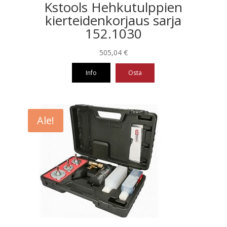
Kstools Hehkutulppien
kierteidenkorjaus sarja
152.1030
505,04
€
Info
Osta
Ale!