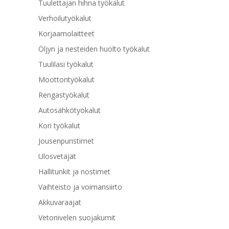
Tuulettajan hihna työkalut
Verhoilutyökalut
Korjaamolaitteet
Öljyn ja nesteiden huolto työkalut
Tuulilasi työkalut
Moottorityökalut
Rengastyökalut
Autosähkötyökalut
Kori työkalut
Jousenpuristimet
Ulosvetäjät
Hallitunkit ja nostimet
Vaihteisto ja voimansiirto
Akkuvaraajat
Vetonivelen suojakumit