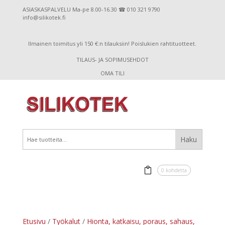
ASIASKASPALVELU Ma-pe 8.00-16.30 ☎ 010 321 9790
info@silikotek.fi
Ilmainen toimitus yli 150 €:n tilauksiin! Poislukien rahtituotteet.
TILAUS- JA SOPIMUSEHDOT
OMA TILI
0 kohdetta
Etusivu
/
Työkalut
/
Hionta, katkaisu, poraus, sahaus,