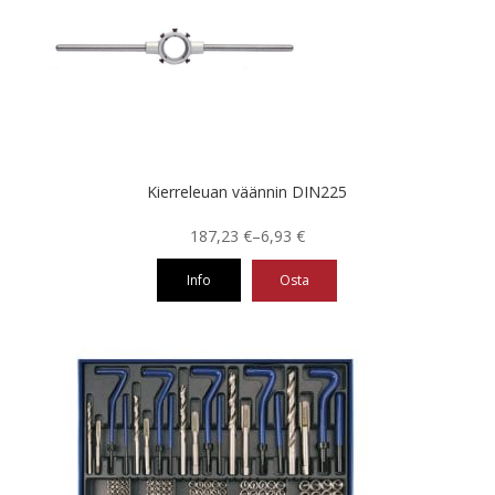
Kierreleuan väännin DIN225
Hintaluokka:
187,23
€
–
6,93
€
6,93 €
Info
Osta
-
187,23 €
Tällä
tuotteella
on
useampi
muunnelma.
Voit
tehdä
valinnat