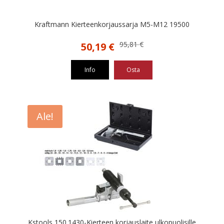
Kraftmann Kierteenkorjaussarja M5-M12 19500
Alkuperäinen
Nykyinen
95,81
€
50,19
€
hinta
hinta
oli:
on:
Info
Osta
95,81 €.
50,19 €.
Ale!
Kstools 150.1430-Kierteen korjauslaite ulkopuolisille