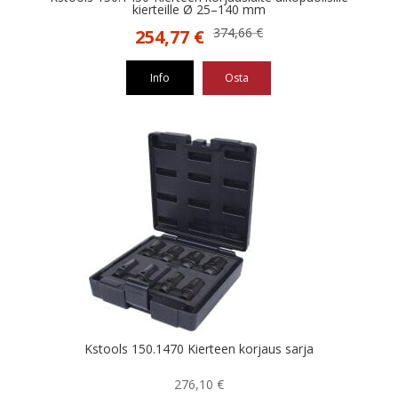
kierteille Ø 25–140 mm
Alkuperäinen
Nykyinen
374,66
€
254,77
€
hinta
hinta
oli:
on:
Info
Osta
374,66 €.
254,77 €.
Kstools 150.1470 Kierteen korjaus sarja
276,10
€