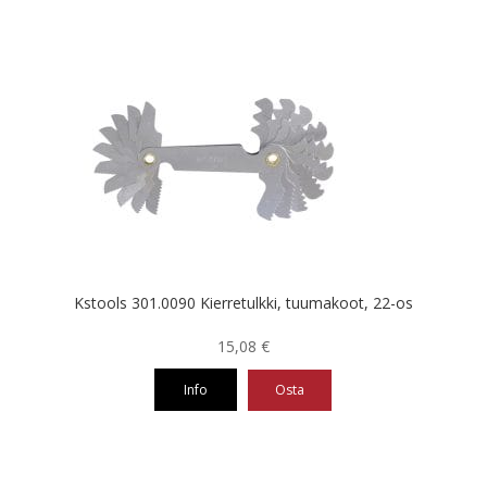
Kstools 301.0090 Kierretulkki, tuumakoot, 22-os
15,08
€
Info
Osta