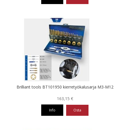
286,18 €.
163,09 €.
Brilliant tools BT101950 kierretyökalusarja M3-M12
163,15
€
Info
Osta