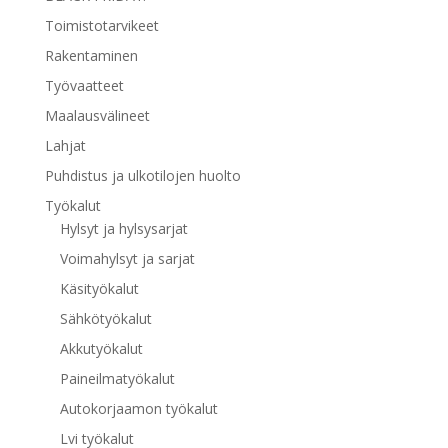
Toimistotarvikeet
Rakentaminen
Työvaatteet
Maalausvälineet
Lahjat
Puhdistus ja ulkotilojen huolto
Työkalut
Hylsyt ja hylsysarjat
Voimahylsyt ja sarjat
Käsityökalut
Sähkötyökalut
Akkutyökalut
Paineilmatyökalut
Autokorjaamon työkalut
Lvi työkalut