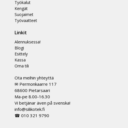
Työkalut
Kengät
Suojaimet
Työvaatteet
Linkit
Alennuksessa!
Blogi
Esittely
Kassa
Oma tili
Ota meihin yhteyttä
✉ Permonkaarre 117
68600 Pietarsaari
Ma-pe 8.00-16.30
Vi betjänar även på svenska!
info@silikotek.fi
☎ 010 321 9790