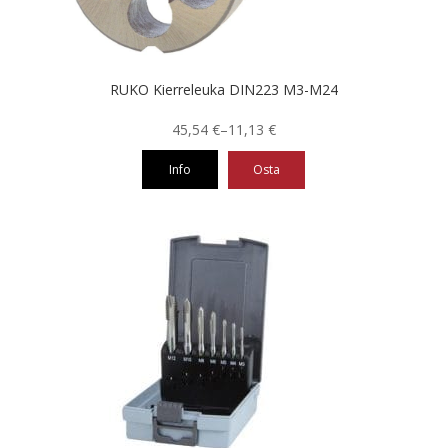
RUKO Kierreleuka DIN223 M3-M24
Hintaluokka:
45,54
€
–
11,13
€
11,13 €
Info
Osta
-
45,54 €
Tällä
tuotteella
on
useampi
muunnelma.
Voit
tehdä
valinnat
tuotteen
sivulla.