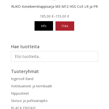
RUKO Konekierretappisarja M3-M12 HSS-Co5 LR ja PR
Hintaluokka:
185,00
€
–
155,00
€
155,00 €
Info
Osta
-
185,00 €
Tällä
tuotteella
on
Hae tuotteita
useampi
muunnelma.
Voit
tehdä
Tuoteryhmät
valinnat
tuotteen
Ingersoll Rand
sivulla.
Voiteluaineet ja kemikaalit
Nippusiteet
Siivous ja puhtaanapito
BLACK FRIDAY!