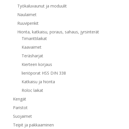
Työkaluvaunut ja moduulit
Naulaimet
Ruuvipenkit
Hionta, katkaisu, poraus, sahaus, jyrsinterät
Timanttilaikat
Kaavaimet
Teräsharjat
Kierteen korjaus
lieriöporat HSS DIN 338
Katkaisu ja hionta
Roloc laikat
Kengät
Paristot
Suojaimet
Teipit ja pakkaaminen