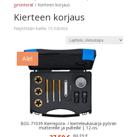
jyrsinterät
/ Kierteen korjaus
Kierteen korjaus
Näytetään kaikki 15 tulosta
Ale!
BGS-71039 Kierrepora- / kierreleukasarja pyörän
muttereille ja pulteille | 12-os.
Alkuperäinen
Nykyinen
60,19
€