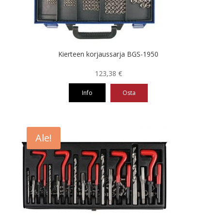
tuotteen
sivulla.
Kierteen korjaussarja BGS-1950
123,38
€
Info
Osta
Ale!