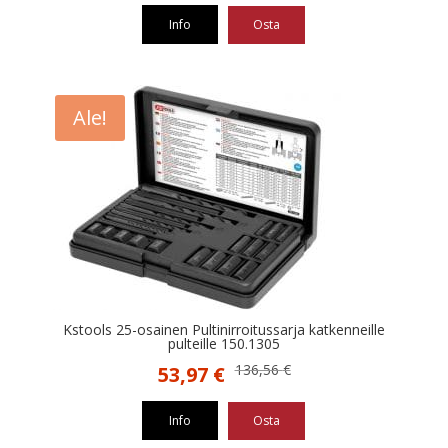
Info
Osta
Ale!
Kstools 25-osainen Pultinirroitussarja katkenneille
pulteille 150.1305
Alkuperäinen
Nykyinen
136,56
€
53,97
€
hinta
hinta
oli:
on:
Info
Osta
136,56 €.
53,97 €.