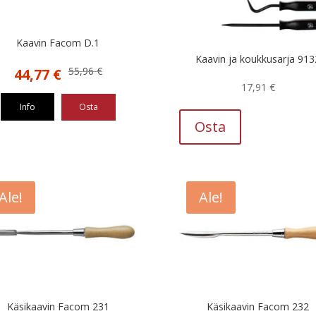
Kaavin Facom D.1
Kaavin ja koukkusarja 913
Alkuperäinen
Nykyinen
55,96
€
44,77
€
hinta
hinta
17,91
€
oli:
on:
Info
Osta
55,96 €.
44,77 €.
Osta
Ale!
Ale!
Käsikaavin Facom 231
Käsikaavin Facom 232