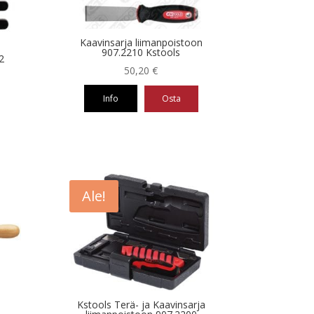
Kaavinsarja liimanpoistoon
907.2210 Kstools
2
50,20
€
Info
Osta
Ale!
Kstools Terä- ja Kaavinsarja