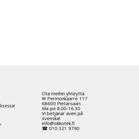
Ota meihin yhteyttä
t
✉ Permonkaarre 117
68600 Pietarsaari
ksessa!
Ma-pe 8.00-16.30
Vi betjänar även på
svenska!
info@silikotek.fi
y
☎ 010 321 9790