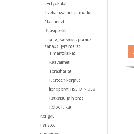
Lvi työkalut
Työkaluvaunut ja moduulit
Naulaimet
Ruuvipenkit
Hionta, katkaisu, poraus,
sahaus, jyrsinterät
Timanttilaikat
Kaavaimet
Teräsharjat
Kierteen korjaus
lieriöporat HSS DIN 338
Katkaisu ja hionta
Roloc laikat
Kengät
Paristot
Suojaimet