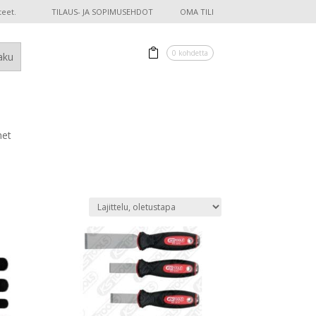
teet.
TILAUS- JA SOPIMUSEHDOT
OMA TILI
0 kohdetta
met