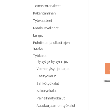
Toimistotarvikeet
Rakentaminen
Työvaatteet
Maalausvälineet
Lahjat
Puhdistus ja ulkotilojen
huolto
Työkalut
Hylsyt ja hylsysarjat
Voimahylsyt ja sarjat
Käsityökalut
Sähkötyökalut
Akkutyökalut
Paineilmatyökalut
Autokorjaamon työkalut