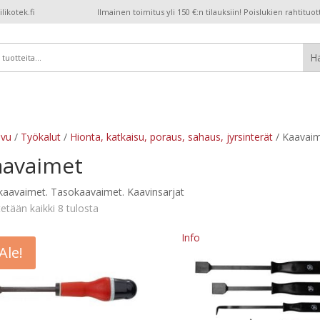
ikotek.fi
Ilmainen toimitus yli 150 €:n tilauksiin! Poislukien rahtituot
ivu
/
Työkalut
/
Hionta, katkaisu, poraus, sahaus, jyrsinterät
/ Kaavai
aavaimet
kaavaimet. Tasokaavaimet. Kaavinsarjat
etään kaikki 8 tulosta
Info
Ale!