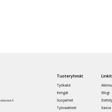
Tuoteryhmät
Linki
Työkalut
Alennu
Kengät
Blogi
Suojaimet
Esittel
likotek.fi
Työvaatteet
Kassa