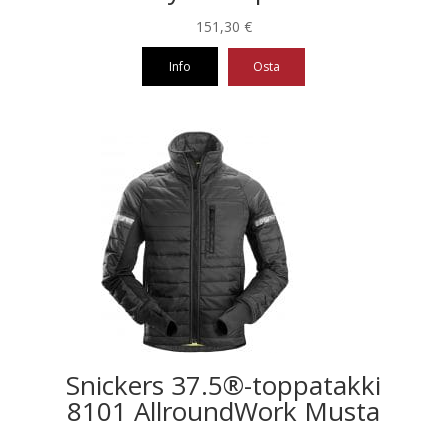
151,30
€
Info
Osta
Tällä
tuotteella
on
useampi
muunnelma.
Voit
tehdä
valinnat
tuotteen
sivulla.
Snickers 37.5®-toppatakki
8101 AllroundWork Musta