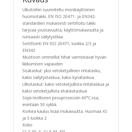
Ulkotöihin suunniteltu monikäyttöinen
huomiotakki. EN ISO 20471- ja EN342-
standardien mukaisesti sertifioitu takki
tarjoaa joustavuutta, käyttömukavuutta ja
runsaasti säilytystilaa.
Sertifiointi EN ISO 20471, luokka 2/3 ja
EN342
Muotoon ommellut hihat varmistavat hyvän
liikkumisen vapauden
Sisätaskut: yksi vetoketjullinen rintatasku,
kaksi säilytystaskua, kaksi kynätaskua
Ulkotaskut: kaksi vetoketjullista rintataskua ja
kaksi vetoketjullista etukäsitaskua
Sopii teolliseen pesuprosessiin 60°C:ssa,
enintään 50 sykliä.
Korkea kaulus lisää mukavuutta. Huomaa XS
ja S luokka 2
Koko
CL2: XS–S, CL3: M–3XL