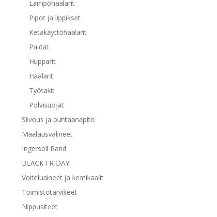
Lämpöhaalarit
Pipot ja lippikset
Ketakäyttöhaalarit
Paidat
Hupparit
Haalarit
Työtakit
Polvisuojat
Siivous ja puhtaanapito
Maalausvälineet
Ingersoll Rand
BLACK FRIDAY!
Voiteluaineet ja kemikaalit
Toimistotarvikeet
Nippusiteet