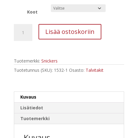
Koot
Snickers
Lisää ostoskoriin
1532
Huomiotyötakki,
vuorella
lk
Tuotemerkki:
Snickers
2/3
Keltainen
Tuotetunnus (SKU):
1532-1
Osasto:
Talvitakit
määrä
Kuvaus
Lisätiedot
Tuotemerkki
Kuvaus