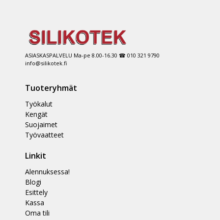
ASIASKASPALVELU Ma-pe 8.00-16.30 ☎ 010 321 9790
info@silikotek.fi
Tuoteryhmät
Työkalut
Kengät
Suojaimet
Työvaatteet
Linkit
Alennuksessa!
Blogi
Esittely
Kassa
Oma tili