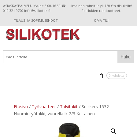
ASIASKASPALVELU Ma-pe 8.00-16.30 ☎
Ilmainen toimitus yli 150 €:n tilauksiin!
010 321 9790 info@silikotek.fi
Poislukien rahtituotteet.
TILAUS- JA SOPIMUSEHDOT
OMA TILI
0 kohdetta
Etusivu
/
Työvaatteet
/
Talvitakit
/ Snickers 1532
Huomiotyötakki, vuorella lk 2/3 Keltainen