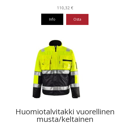
110,32
€
Info
Osta
Tällä
tuotteella
on
useampi
muunnelma.
Voit
tehdä
valinnat
tuotteen
sivulla.
Huomiotalvitakki vuorellinen
musta/keltainen