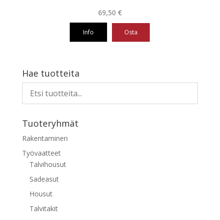
69,50
€
Info
Osta
Tällä
tuotteella
on
Hae tuotteita
useampi
muunnelma.
Voit
tehdä
Tuoteryhmät
valinnat
tuotteen
Rakentaminen
sivulla.
Työvaatteet
Talvihousut
Sadeasut
Housut
Talvitakit