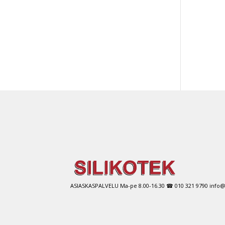
Tällä
tuott
on
use
muu
Voit
tehd
vali
tuot
sivul
ASIASKASPALVELU Ma-pe 8.00-16.30 ☎ 010 321 9790 info@si