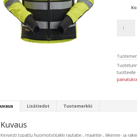
Ko
Snickers
8134
AllroundW
huomiotalv
lk
Tuotemerk
2,
kevyesti
Tuotetunn
topattu
tuotteelle
määrä
painatukse
uvaus
Lisätiedot
Tuotemerkki
Kuvaus
Kevyesti topattu huomiotyötakki rautatie-, maantie-, liikenne- ja rake