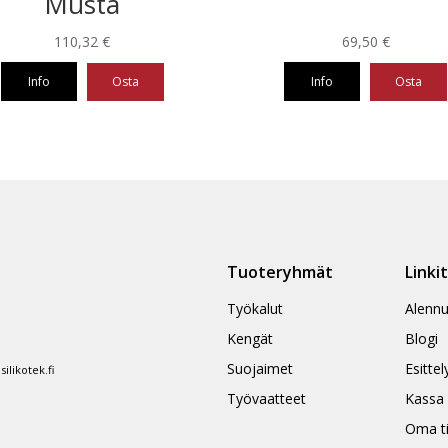
Musta
110,32
€
69,50
€
Info
Osta
Info
Osta
Tällä
eella
tuotteella
on
ampi
useampi
nnelma.
muunnelma.
Voit
ä
tehdä
Tuoteryhmät
Linki
nnat
valinnat
teen
tuotteen
Työkalut
Alennu
la.
sivulla.
Kengät
Blogi
Suojaimet
Esittel
likotek.fi
Työvaatteet
Kassa
Oma ti