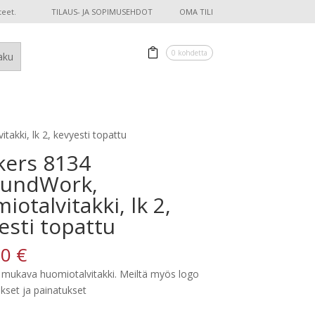
teet.
TILAUS- JA SOPIMUSEHDOT
OMA TILI
0 kohdetta
takki, lk 2, kevyesti topattu
kers 8134
oundWork,
iotalvitakki, lk 2,
esti topattu
30
€
n mukava huomiotalvitakki. Meiltä myös logo
kset ja painatukset