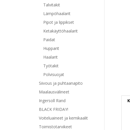
Talvitakit
Lämpöhaalarit
Pipot ja lippikset
Ketakäyttöhaalarit
Paidat
Hupparit
Haalarit
Työtakit
Polvisuojat
Siivous ja puhtaanapito
Maalausvälineet
Ingersoll Rand
K
BLACK FRIDAY!
Voiteluaineet ja kemikaalit
Toimistotarvikeet