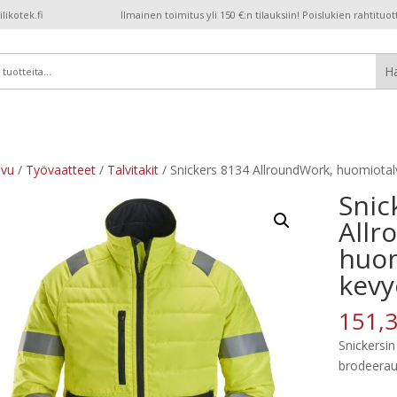
ikotek.fi
Ilmainen toimitus yli 150 €:n tilauksiin! Poislukien rahtituot
ivu
/
Työvaatteet
/
Talvitakit
/ Snickers 8134 AllroundWork, huomiotalvi
Snic
Allr
huom
kevy
151,
Snickersi
brodeerau