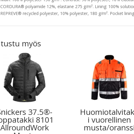
CORDURA® polyamide 12%, elastane 275 g/m². Lining: 100% solution
REPREVE® recycled polyester, 10% polyester, 180 g/m². Pocket lining
tustu myös
Snickers 37.5®-
Huomiotalvita
oppatakki 8101
i vuorellinen
AllroundWork
musta/oranss