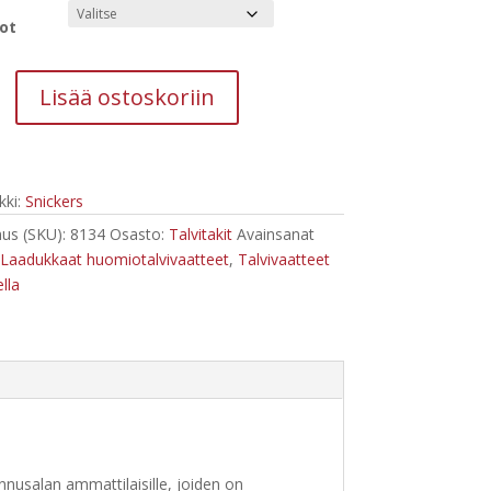
ot
Lisää ostoskoriin
ork,
itakki,
ki:
Snickers
us (SKU):
8134
Osasto:
Talvitakit
Avainsanat
Laadukkaat huomiotalvivaatteet
,
Talvivaatteet
lla
nnusalan ammattilaisille, joiden on