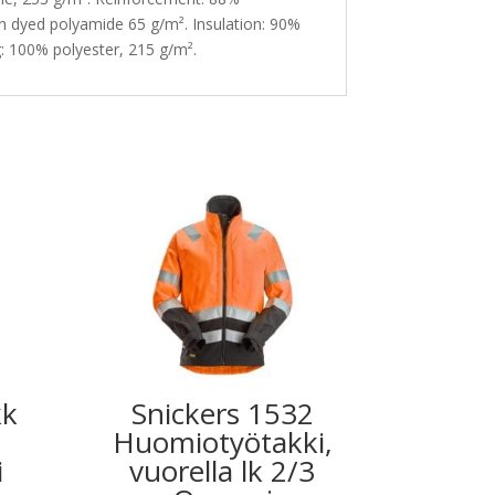
 dyed polyamide 65 g/m². Insulation: 90%
: 100% polyester, 215 g/m².
kk
Snickers 1532
Huomiotyötakki,
i
vuorella lk 2/3