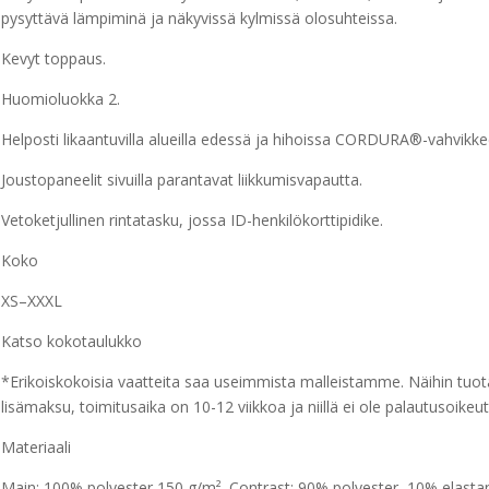
pysyttävä lämpiminä ja näkyvissä kylmissä olosuhteissa.
Kevyt toppaus.
Huomioluokka 2.
Helposti likaantuvilla alueilla edessä ja hihoissa CORDURA®-vahvikke
Joustopaneelit sivuilla parantavat liikkumisvapautta.
Vetoketjullinen rintatasku, jossa ID-henkilökorttipidike.
Koko
XS–XXXL
Katso kokotaulukko
*Erikoiskokoisia vaatteita saa useimmista malleistamme. Näihin tuota
lisämaksu, toimitusaika on 10-12 viikkoa ja niillä ei ole palautusoikeu
Materiaali
Main: 100% polyester 150 g/m². Contrast: 90% polyester, 10% elast