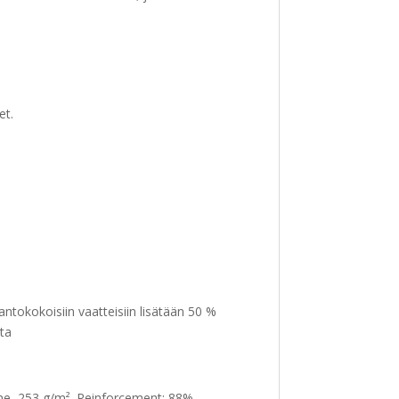
et.
ntokokoisiin vaatteisiin lisätään 50 %
tta
ane, 253 g/m². Reinforcement: 88%