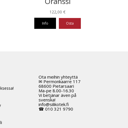
Oranssi
122,00
€
Info
Osta
Tällä
tuotteella
on
useampi
muunnelma.
Voit
tehdä
Ota meihin yhteyttä
t
valinnat
✉ Permonkaarre 117
tuotteen
68600 Pietarsaari
ksessa!
Ma-pe 8.00-16.30
sivulla.
Vi betjänar även på
svenska!
info@silikotek.fi
y
☎ 010 321 9790
li