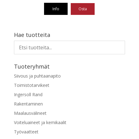
Info
Osta
Tällä
tuotteella
on
Hae tuotteita
useampi
muunnelma.
Voit
tehdä
Tuoteryhmät
valinnat
tuotteen
Siivous ja puhtaanapito
sivulla.
Toimistotarvikeet
Ingersoll Rand
Rakentaminen
Maalausvälineet
Voiteluaineet ja kemikaalit
Työvaatteet