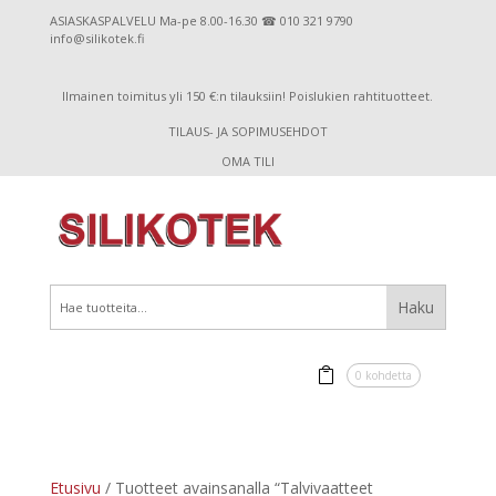
ASIASKASPALVELU Ma-pe 8.00-16.30 ☎ 010 321 9790
info@silikotek.fi
Ilmainen toimitus yli 150 €:n tilauksiin! Poislukien rahtituotteet.
TILAUS- JA SOPIMUSEHDOT
OMA TILI
0 kohdetta
Etusivu
/ Tuotteet avainsanalla “Talvivaatteet