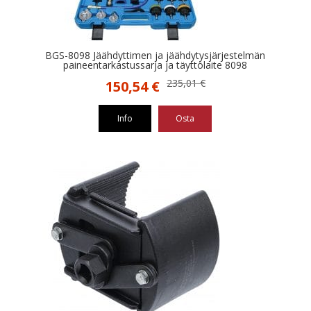
BGS-8098 Jäähdyttimen ja jäähdytysjärjestelmän
paineentarkastussarja ja täyttölaite 8098
Alkuperäinen
Nykyinen
235,01
€
150,54
€
hinta
hinta
oli:
on:
Info
Osta
235,01 €.
150,54 €.