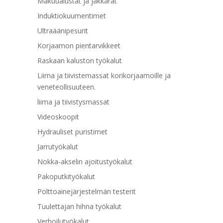
Makuualustat ja jakkarat
Induktiokuumentimet
Ultraäänipesurit
Korjaamon pientarvikkeet
Raskaan kaluston työkalut
Liima ja tiivistemassat korikorjaamoille ja
veneteollisuuteen.
liima ja tiivistysmassat
Videoskoopit
Hydrauliset puristimet
Jarrutyökalut
Nokka-akselin ajoitustyökalut
Pakoputkityökalut
Polttoainejärjestelmän testerit
Tuulettajan hihna työkalut
Verhoilutyökalut