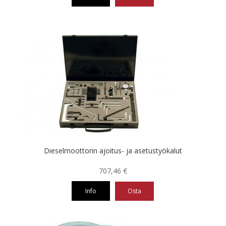
Dieselmoottorin ajoitus- ja asetustyökalut
707,46
€
Info
Osta