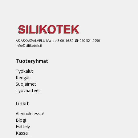
ASIASKASPALVELU Ma-pe 8.00-16.30 ☎ 010 321 9790
info@silikotek.fi
Tuoteryhmät
Työkalut
Kengät
Suojaimet
Työvaatteet
Linkit
Alennuksessa!
Blogi
Esittely
Kassa