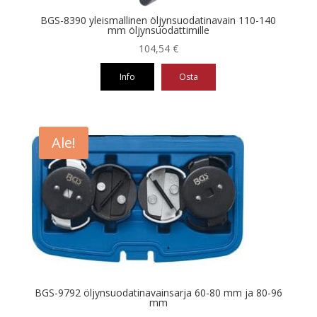
BGS-8390 yleismallinen öljynsuodatinavain 110-140
mm öljynsuodattimille
104,54
€
Info
Osta
Ale!
BGS-9792 öljynsuodatinavainsarja 60-80 mm ja 80-96
mm