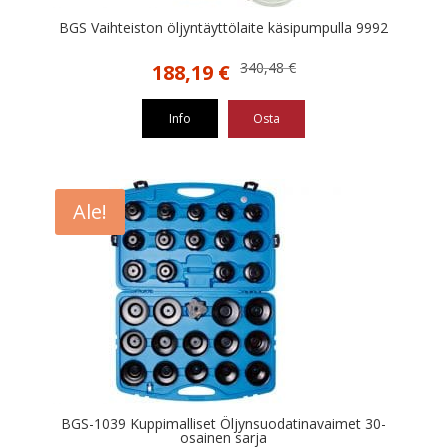
BGS Vaihteiston öljyntäyttölaite käsipumpulla 9992
Alkuperäinen
Nykyinen
340,48
€
188,19
€
hinta
hinta
oli:
on:
Info
Osta
340,48 €.
188,19 €.
Ale!
BGS-1039 Kuppimalliset Öljynsuodatinavaimet 30-
osainen sarja