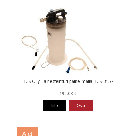
BGS Öljy- ja nesteimuri paineilmalla BGS-3157
192,08
€
Info
Osta
Ale!