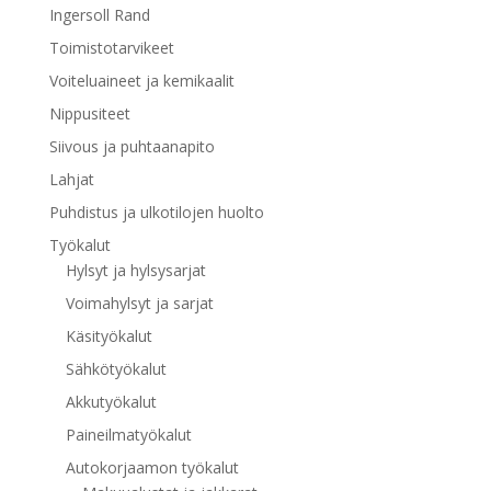
Ingersoll Rand
Toimistotarvikeet
Voiteluaineet ja kemikaalit
Nippusiteet
Siivous ja puhtaanapito
Lahjat
Puhdistus ja ulkotilojen huolto
Työkalut
Hylsyt ja hylsysarjat
Voimahylsyt ja sarjat
Käsityökalut
Sähkötyökalut
Akkutyökalut
Paineilmatyökalut
Autokorjaamon työkalut