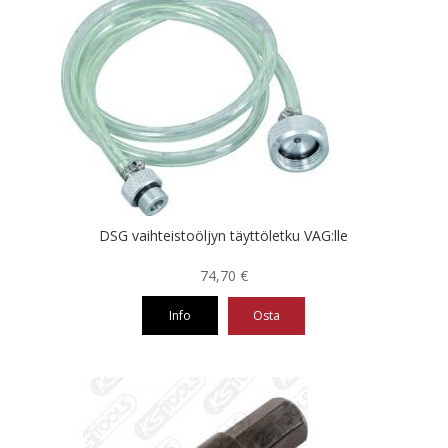
DSG vaihteistoöljyn täyttöletku VAG:lle
74,70
€
Info
Osta