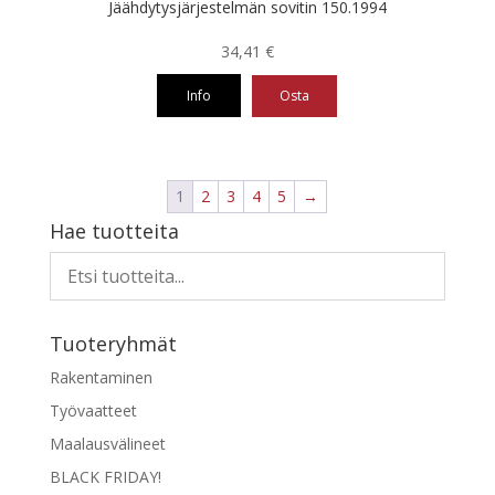
Jäähdytysjärjestelmän sovitin 150.1994
34,41
€
Info
Osta
1
2
3
4
5
→
Hae tuotteita
Tuoteryhmät
Rakentaminen
Työvaatteet
Maalausvälineet
BLACK FRIDAY!