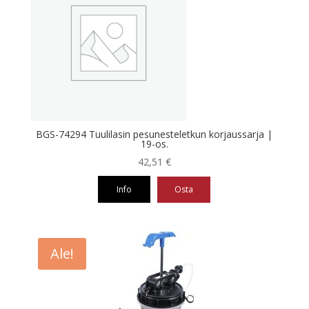
BGS-74294 Tuulilasin pesunesteletkun korjaussarja |
19-os.
42,51
€
Info
Osta
Ale!