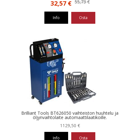
Alkuperäinen
Nykyinen
55,73
€
32,57
€
hinta
hinta
oli:
on:
Info
Osta
55,73 €.
32,57 €.
Brilliant Tools BT626050 vaihteiston huuhtelu ja
öljynvaihtolaite automaattilaatikoille.
1129,50
€
Info
Osta