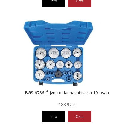
Info
Osta
BGS-6786 Öljynsuodatinavainsarja 19-osaa
188,92
€
Info
Osta