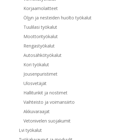
Korjaamolaitteet
Öljyn ja nesteiden huolto työkalut
Tuulilasi työkalut
Moottorityökalut
Rengastyökalut
Autosähkötyökalut
Kori työkalut
Jousenpuristimet
Ulosvetäjät
Hallitunkit ja nostimet
Vaihteisto ja voimansiirto
Akkuvaraajat
Vetonivelen suojakumit
Lvi työkalut
Työkaluvaunut ja moduulit