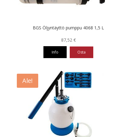
BGS Öljyntäyttö pumppu 4068 1,5 L
87,52
€
Info
Osta
Ale!