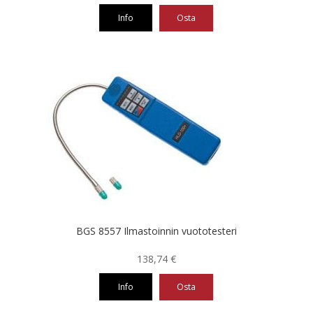
Info
Osta
BGS 8557 Ilmastoinnin vuototesteri
138,74
€
Info
Osta