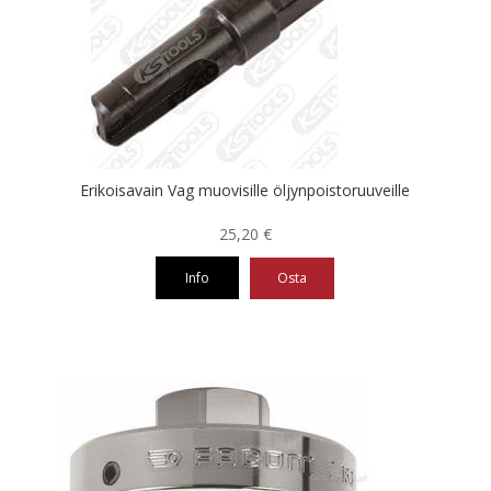
Erikoisavain Vag muovisille öljynpoistoruuveille
25,20
€
Info
Osta