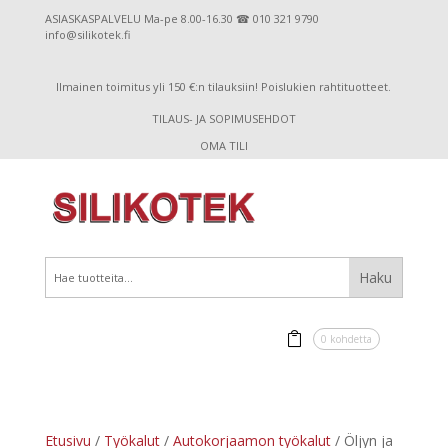
ASIASKASPALVELU Ma-pe 8.00-16.30 ☎ 010 321 9790
info@silikotek.fi
Ilmainen toimitus yli 150 €:n tilauksiin! Poislukien rahtituotteet.
TILAUS- JA SOPIMUSEHDOT
OMA TILI
0 kohdetta
Etusivu
/
Työkalut
/
Autokorjaamon työkalut
/ Öljyn ja