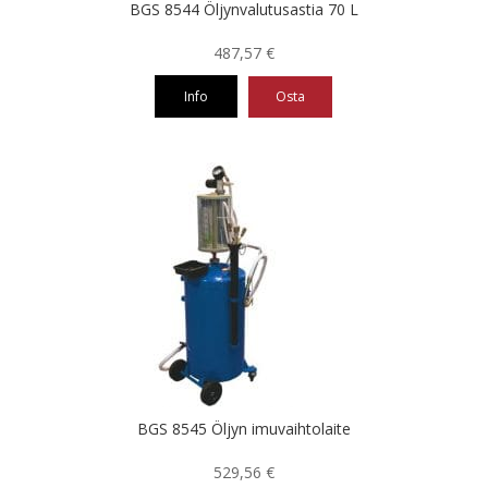
BGS 8544 Öljynvalutusastia 70 L
487,57
€
Info
Osta
BGS 8545 Öljyn imuvaihtolaite
529,56
€