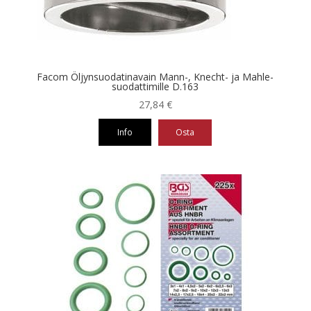
Facom Öljynsuodatinavain Mann-, Knecht- ja Mahle-
suodattimille D.163
27,84
€
Info
Osta