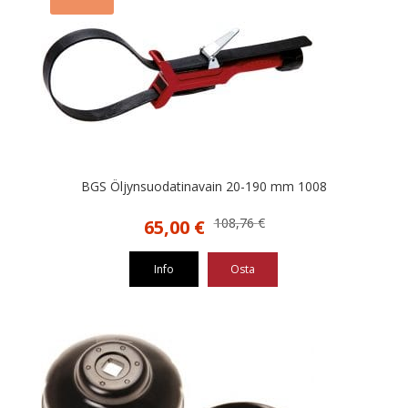
BGS Öljynsuodatinavain 20-190 mm 1008
Alkuperäinen
Nykyinen
108,76
€
65,00
€
hinta
hinta
oli:
on:
Info
Osta
108,76 €.
65,00 €.