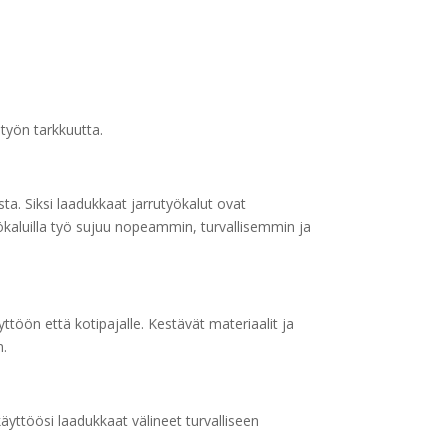
työn tarkkuutta.
a. Siksi laadukkaat jarrutyökalut ovat
ökaluilla työ sujuu nopeammin, turvallisemmin ja
öön että kotipajalle. Kestävät materiaalit ja
n.
käyttöösi laadukkaat välineet turvalliseen