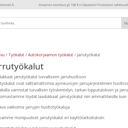
ikotek.fi
Ilmainen toimitus yli 150 €:n tilauksiin! Poislukien rahtituot
ivu
/
Työkalut
/
Autokorjaamon työkalut
/ Jarrutyökalut
rrutyökalut
ukkaat jarrutyökalut turvalliseen jarruhuoltoon
utyökalut ovat välttämättömiä ajoneuvojen jarrujärjestelmien huolloss
aluilla varmistat turvallisen työskentelyn, tarkan lopputuloksen ja ja
koimastamme löydät laadukkaat jarrutyökalut niin ammattilaisille kuin h
ava valikoima jarrujen huoltotyökaluja
oamme monipuoliset jarrutyökalut eri käyttötarkoituksiin: