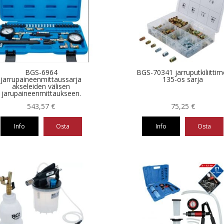
BGS-6964
BGS-70341 jarruputkiliittim
jarrupaineenmittaussarja
135-os sarja
akseleiden välisen
jarupaineenmittaukseen.
543,57
€
75,25
€
Info
Osta
Info
Osta