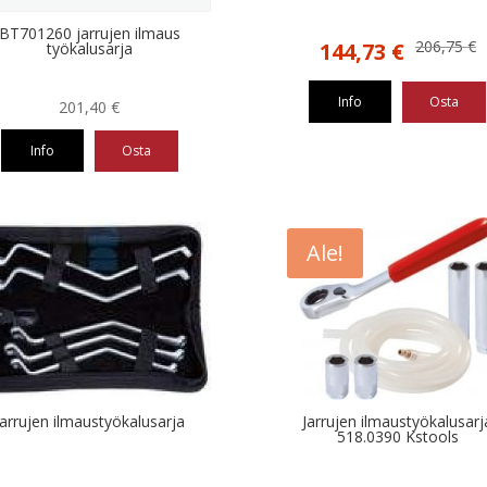
BT701260 jarrujen ilmaus
Alkuperäinen
Nykyinen
206,75
€
144,73
€
työkalusarja
hinta
hinta
oli:
on:
Info
Osta
201,40
€
206,75 €.
144,73 €.
Info
Osta
Ale!
Jarrujen ilmaustyökalusarja
Jarrujen ilmaustyökalusarj
518.0390 Kstools