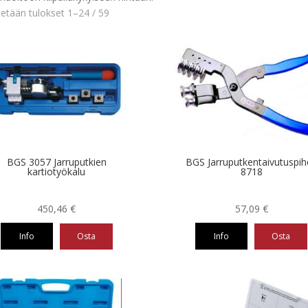
etään tulokset 1–24 / 59
BGS 3057 Jarruputkien
BGS Jarruputkentaivutuspih
kartiotyökalu
8718
450,46
€
57,09
€
Info
Osta
Info
Osta