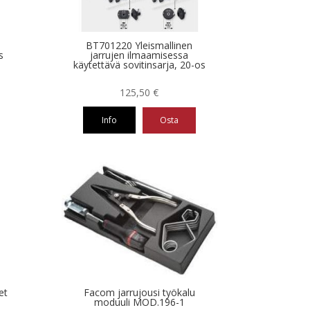
BT701220 Yleismallinen
s
jarrujen ilmaamisessa
käytettävä sovitinsarja, 20-os
125,50
€
Info
Osta
et
Facom jarrujousi työkalu
moduuli MOD.196-1