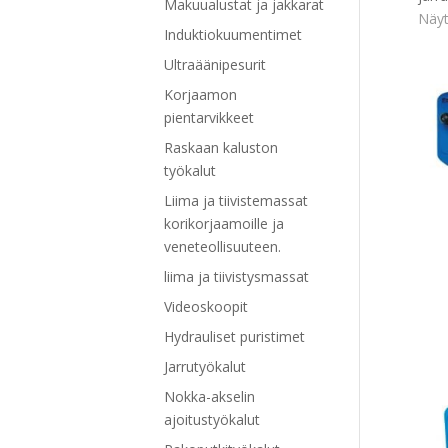
Makuualustat ja jakkarat
Näyt
Induktiokuumentimet
Ultraäänipesurit
Korjaamon
pientarvikkeet
Raskaan kaluston
työkalut
Liima ja tiivistemassat
korikorjaamoille ja
veneteollisuuteen.
liima ja tiivistysmassat
Videoskoopit
Hydrauliset puristimet
Jarrutyökalut
Nokka-akselin
ajoitustyökalut