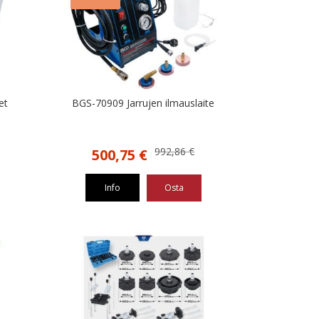
et
BGS-70909 Jarrujen ilmauslaite
Alkuperäinen
Nykyinen
992,86
€
500,75
€
hinta
hinta
oli:
on:
Info
Osta
992,86 €.
500,75 €.