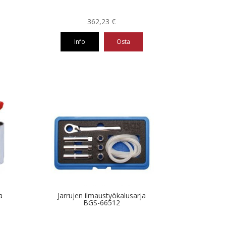
362,23
€
Info
Osta
a
Jarrujen ilmaustyökalusarja
BGS-66512