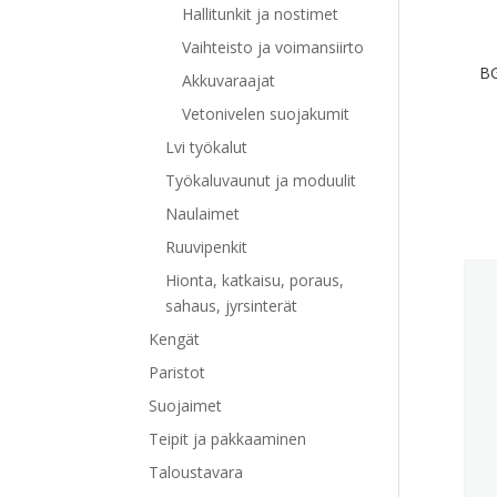
Hallitunkit ja nostimet
Vaihteisto ja voimansiirto
BG
Akkuvaraajat
Vetonivelen suojakumit
Lvi työkalut
Työkaluvaunut ja moduulit
Naulaimet
Ruuvipenkit
Hionta, katkaisu, poraus,
sahaus, jyrsinterät
Kengät
Paristot
Suojaimet
Teipit ja pakkaaminen
Taloustavara