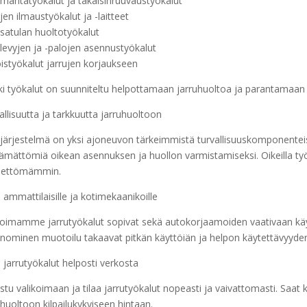
umäntätyökalut ja takaisinruuvaustyökalut
ujen ilmaustyökalut ja -laitteet
usatulan huoltotyökalut
ulevyjen ja -palojen asennustyökalut
oistyökalut jarrujen korjaukseen
ki työkalut on suunniteltu helpottamaan jarruhuoltoa ja parantamaan 
allisuutta ja tarkkuutta jarruhuoltoon
ujärjestelmä on yksi ajoneuvon tärkeimmistä turvallisuuskomponenteist
tämättömiä oikean asennuksen ja huollon varmistamiseksi. Oikeilla ty
eettömämmin.
i ammattilaisille ja kotimekaanikoille
koimamme jarrutyökalut sopivat sekä autokorjaamoiden vaativaan käytt
nominen muotoilu takaavat pitkän käyttöiän ja helpon käytettävyyde
a jarrutyökalut helposti verkosta
stu valikoimaan ja tilaa jarrutyökalut nopeasti ja vaivattomasti. Saat 
uhuoltoon kilpailukykyiseen hintaan.