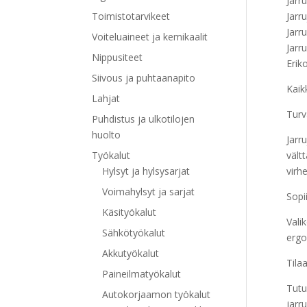
Jarr
Toimistotarvikeet
Jarr
Jarr
Voiteluaineet ja kemikaalit
Jarr
Nippusiteet
Erik
Siivous ja puhtaanapito
Kaik
Lahjat
Turv
Puhdistus ja ulkotilojen
huolto
Jarr
Työkalut
vält
Hylsyt ja hylsysarjat
virh
Voimahylsyt ja sarjat
Sopi
Käsityökalut
Vali
Sähkötyökalut
ergo
Akkutyökalut
Tila
Paineilmatyökalut
Tutu
Autokorjaamon työkalut
jarr