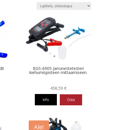
dit
BGS-6905 Jarrunestetesteri
kiehumispisteen mittaamiseen.
458,59
€
Info
Osta
Ale!