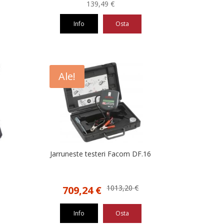
139,49
€
Info
Osta
Ale!
Jarruneste testeri Facom DF.16
Alkuperäinen
Nykyinen
1013,20
€
709,24
€
hinta
hinta
oli:
on:
Info
Osta
1013,20 €.
709,24 €.