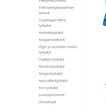
Pakoputkityökalut
Polttoainejärjestelmän
testerit
Tuulettajan hihna
työkalut
Verhoilutyökalut
Korjaamolaitteet
Öljyn ja nesteiden huolto
työkalut
Tuulilasi työkalut
Moottorityökalut
Rengastyökalut
Autosähkötyökalut
Kori työkalut
Jousenpuristimet
Ulosvetäjät