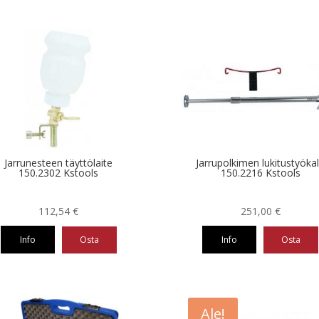
Jarrunesteen täyttölaite
Jarrupolkimen lukitustyöka
150.2302 Kstools
150.2216 Kstools
112,54
€
251,00
€
Info
Osta
Info
Osta
Ale!