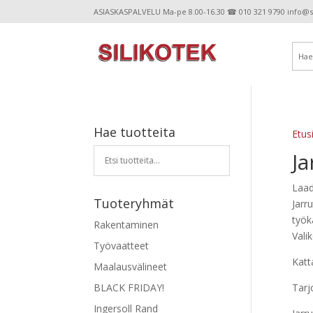
ASIASKASPALVELU Ma-pe 8.00-16.30 ☎ 010 321 9790 info@sil
Hae tuotteita
Etus
Ja
Laad
Tuoteryhmät
Jarr
työk
Rakentaminen
Vali
Työvaatteet
Katt
Maalausvälineet
BLACK FRIDAY!
Tarj
Ingersoll Rand