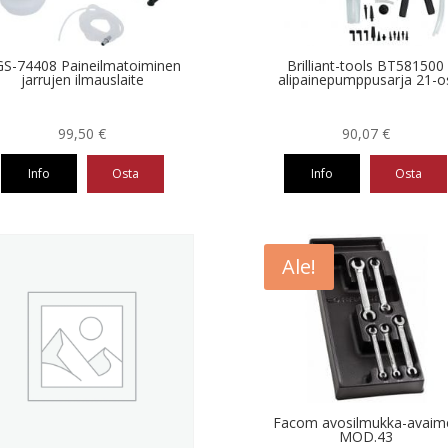
S-74408 Paineilmatoiminen
Brilliant-tools BT581500
jarrujen ilmauslaite
alipainepumppusarja 21-o
99,50
€
90,07
€
Info
Osta
Info
Osta
Ale!
Facom avosilmukka-avaim
MOD.43