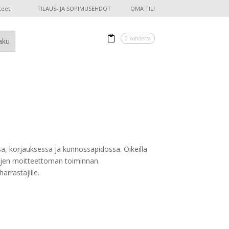
teet.
TILAUS- JA SOPIMUSEHDOT
OMA TILI
0 kohdetta
a, korjauksessa ja kunnossapidossa. Oikeilla
rrujen moitteettoman toiminnan.
arrastajille.