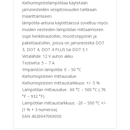
Kiehumispistelämpötilaa käytetään
jarrunesteiden vesipitoisuuden tarkkaan
määrittämiseen
lämpötila-anturia käytettäessä soveltuu myös
muiden nesteiden lämpötilan mittaamiseen
sopii henkilöautoihin, moottoripyöriin ja
pakettiautoihin, joissa on jarrunesteitä DOT
3, DOT 4, DOT 4 PLUS tai DOT 5.1
Virtalähde: 12 V auton akku
Testivirta: 5 – 7 A
Ympäristön lämpötila: 0 – 50 °C
Kiehumispisteen mittausalue:
Kiehumispisteen mittaustarkkuus: +/- 5 %
Lämpötilan mittausalue: -60 °C – 500 °C (-76
°F – 932 °F)
Lämpötilan mittaustarkkuus: -20 – 500 °C +/-
(1 % + 3 numeroa)
EAN 4026947069050