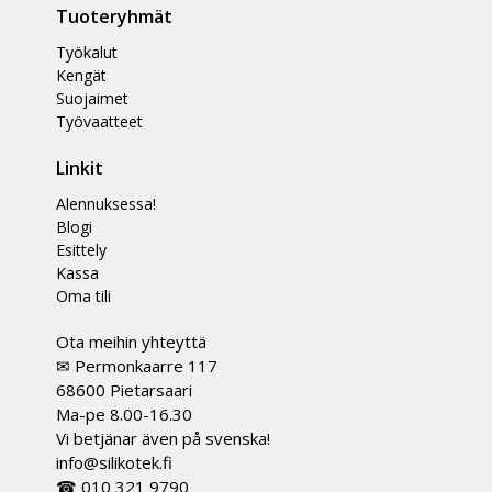
Tuoteryhmät
Työkalut
Kengät
Suojaimet
Työvaatteet
Linkit
Alennuksessa!
Blogi
Esittely
Kassa
Oma tili
Ota meihin yhteyttä
✉ Permonkaarre 117
68600 Pietarsaari
Ma-pe 8.00-16.30
Vi betjänar även på svenska!
info@silikotek.fi
☎ 010 321 9790