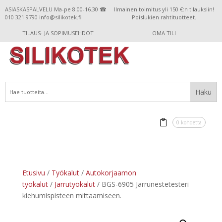
ASIASKASPALVELU Ma-pe 8.00-16.30 ☎
Ilmainen toimitus yli 150 €:n tilauksiin!
010 321 9790 info@silikotek.fi
Poislukien rahtituotteet.
TILAUS- JA SOPIMUSEHDOT
OMA TILI
0 kohdetta
Etusivu
/
Työkalut
/
Autokorjaamon
työkalut
/
Jarrutyökalut
/ BGS-6905 Jarrunestetesteri
kiehumispisteen mittaamiseen.