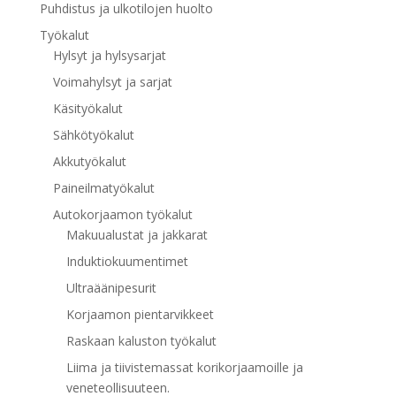
Puhdistus ja ulkotilojen huolto
Työkalut
Hylsyt ja hylsysarjat
Voimahylsyt ja sarjat
Käsityökalut
Sähkötyökalut
Akkutyökalut
Paineilmatyökalut
Autokorjaamon työkalut
Makuualustat ja jakkarat
Induktiokuumentimet
Ultraäänipesurit
Korjaamon pientarvikkeet
Raskaan kaluston työkalut
Liima ja tiivistemassat korikorjaamoille ja
veneteollisuuteen.