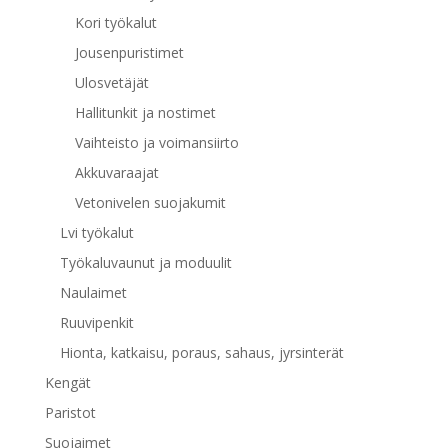
Kori työkalut
Jousenpuristimet
Ulosvetäjät
Hallitunkit ja nostimet
Vaihteisto ja voimansiirto
Akkuvaraajat
Vetonivelen suojakumit
Lvi työkalut
Työkaluvaunut ja moduulit
Naulaimet
Ruuvipenkit
Hionta, katkaisu, poraus, sahaus, jyrsinterät
Kengät
Paristot
Suojaimet