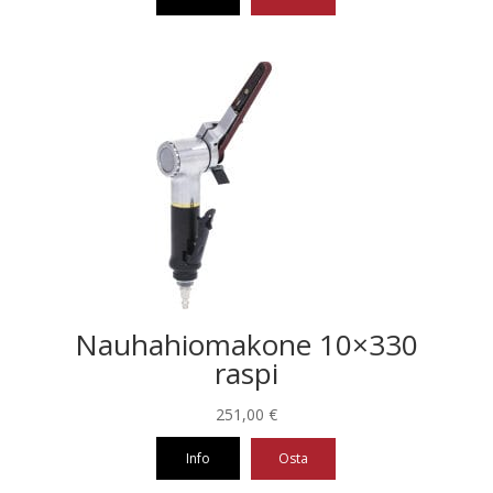
Nauhahiomakone 10×330
raspi
251,00
€
Info
Osta