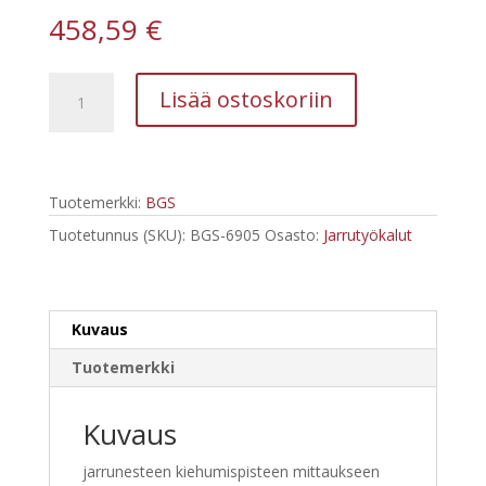
458,59
€
BGS-
Lisää ostoskoriin
6905
Jarrunestetesteri
kiehumispisteen
mittaamiseen.
Tuotemerkki:
BGS
määrä
Tuotetunnus (SKU):
BGS-6905
Osasto:
Jarrutyökalut
Kuvaus
Tuotemerkki
Kuvaus
jarrunesteen kiehumispisteen mittaukseen