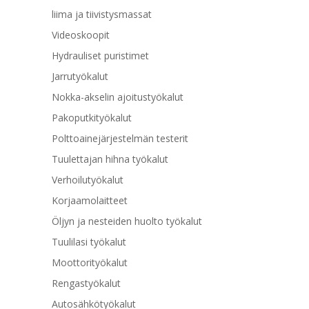
liima ja tiivistysmassat
Videoskoopit
Hydrauliset puristimet
Jarrutyökalut
Nokka-akselin ajoitustyökalut
Pakoputkityökalut
Polttoainejärjestelmän testerit
Tuulettajan hihna työkalut
Verhoilutyökalut
Korjaamolaitteet
Öljyn ja nesteiden huolto työkalut
Tuulilasi työkalut
Moottorityökalut
Rengastyökalut
Autosähkötyökalut