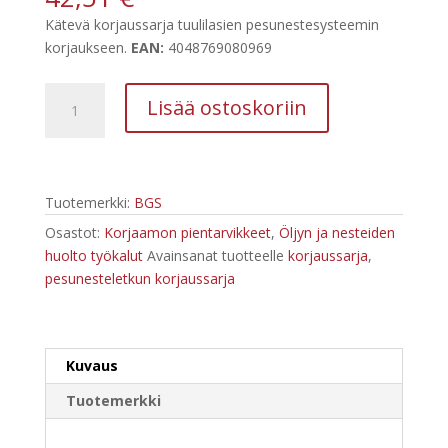
Kätevä korjaussarja tuulilasien pesunestesysteemin
korjaukseen.
EAN:
4048769080969
BGS-
Lisää ostoskoriin
74294
Tuulilasin
pesunesteletkun
korjaussarja
Tuotemerkki:
BGS
|
19-
Osastot:
Korjaamon pientarvikkeet
,
Öljyn ja nesteiden
os.
huolto työkalut
Avainsanat tuotteelle
korjaussarja
,
määrä
pesunesteletkun korjaussarja
Kuvaus
Tuotemerkki