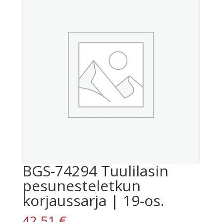
BGS-74294 Tuulilasin
pesunesteletkun
korjaussarja | 19-os.
42,51
€