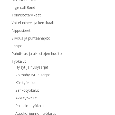
Ingersoll Rand
Toimistotarvikeet
Voiteluaineet ja kemikaalit
Nippusiteet
Siivous ja puhtaanapito
Lahjat
Puhdistus ja ulkotilojen huolto
Työkalut
Hylsyt ja hylsysarjat
Voimahylsyt ja sarjat
Käsityökalut
Sähkötyökalut
Akkutyökalut
Paineilmatyökalut
Autokorjaamon työkalut