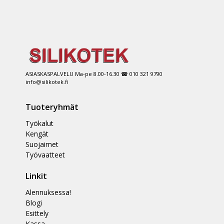
ASIASKASPALVELU Ma-pe 8.00-16.30 ☎ 010 321 9790
info@silikotek.fi
Tuoteryhmät
Työkalut
Kengät
Suojaimet
Työvaatteet
Linkit
Alennuksessa!
Blogi
Esittely
Kassa