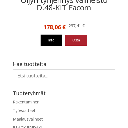
D.48-KIT Facom
Alkuperäinen
Nykyinen
237,41
€
178,06
€
hinta
hinta
oli:
on:
Info
Osta
237,41 €.
178,06 €.
Hae tuotteita
Tuoteryhmät
Rakentaminen
Työvaatteet
Maalausvälineet
BLACK FRIDAY!