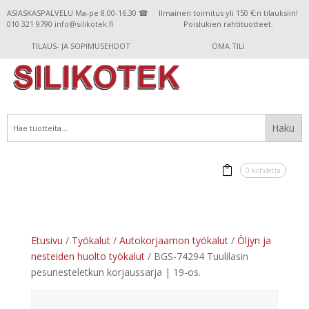
ASIASKASPALVELU Ma-pe 8.00-16.30 ☎
Ilmainen toimitus yli 150 €:n tilauksiin!
010 321 9790 info@silikotek.fi
Poislukien rahtituotteet.
TILAUS- JA SOPIMUSEHDOT
OMA TILI
0 kohdetta
Etusivu
/
Työkalut
/
Autokorjaamon työkalut
/
Öljyn ja
nesteiden huolto työkalut
/ BGS-74294 Tuulilasin
pesunesteletkun korjaussarja | 19-os.