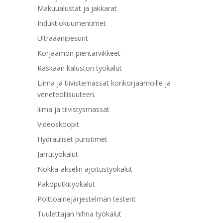
Makuualustat ja jakkarat
Induktiokuumentimet
Ultraäänipesurit
Korjaamon pientarvikkeet
Raskaan kaluston työkalut
Liima ja tiivistemassat korikorjaamoille ja
veneteollisuuteen.
liima ja tiivistysmassat
Videoskoopit
Hydrauliset puristimet
Jarrutyökalut
Nokka-akselin ajoitustyökalut
Pakoputkityökalut
Polttoainejärjestelmän testerit
Tuulettajan hihna työkalut