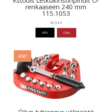
Kstools Letkukiristinpihdit O-
renkaaseen 240 mm
115.1053
45,54
€
Info
Osta
Ale!
Öljyn tyhjennys välineistö