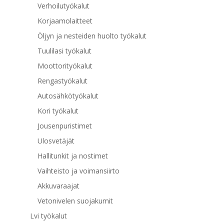
Verhoilutyökalut
Korjaamolaitteet
Öljyn ja nesteiden huolto työkalut
Tuulilasi työkalut
Moottorityökalut
Rengastyökalut
Autosähkötyökalut
Kori työkalut
Jousenpuristimet
Ulosvetäjät
Hallitunkit ja nostimet
Vaihteisto ja voimansiirto
Akkuvaraajat
Vetonivelen suojakumit
Lvi työkalut