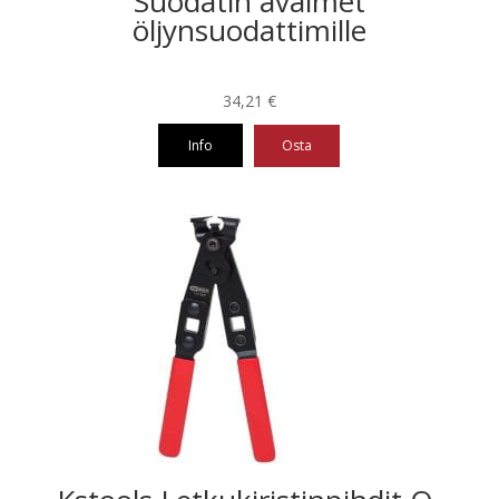
Suodatin avaimet
öljynsuodattimille
34,21
€
Info
Osta