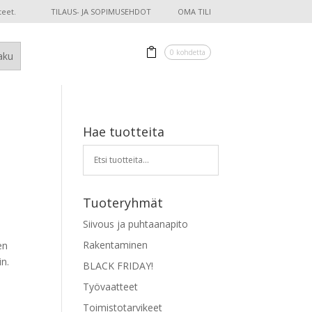
teet.
TILAUS- JA SOPIMUSEHDOT
OMA TILI
0 kohdetta
Hae tuotteita
Tuoteryhmät
:
Siivous ja puhtaanapito
Rakentaminen
en
in.
BLACK FRIDAY!
Työvaatteet
Toimistotarvikeet