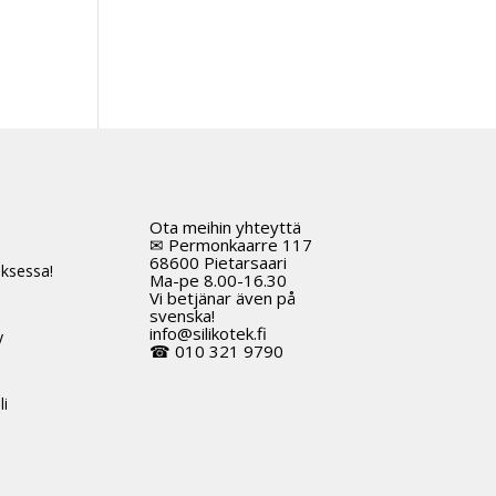
Ota meihin yhteyttä
t
✉ Permonkaarre 117
68600 Pietarsaari
ksessa!
Ma-pe 8.00-16.30
Vi betjänar även på
svenska!
info@silikotek.fi
y
☎ 010 321 9790
li