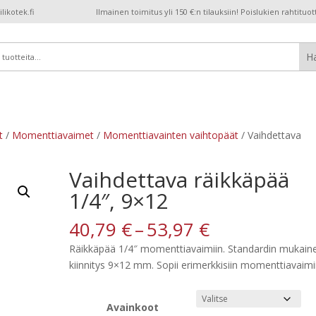
ikotek.fi
Ilmainen toimitus yli 150 €:n tilauksiin! Poislukien rahtituot
t
/
Momenttiavaimet
/
Momenttiavainten vaihtopäät
/ Vaihdettava
Vaihdettava räikkäpää
1/4″, 9×12
Hintaluokka
40,79
€
–
53,97
€
40,79 €
Räikkäpää 1/4″ momenttiavaimiin. Standardin mukain
-
kiinnitys 9×12 mm. Sopii erimerkkisiin momenttiavaimi
53,97 €
Avainkoot