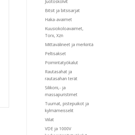
Juotoskolvit
Bitsit ja bitsisarjat
Haka-avaimet
Kuusiokoloavaimet,
Torx, Xzn
Mittavälineet ja merkintä
Peltisakset
Poimintatyökalut
Rautasahat ja
rautasahan terät
Silikoni,- ja
massapuristimet
Tuurnat, pistepuikot ja
kylmämeisselit
Viilat
VDE ja 1000V