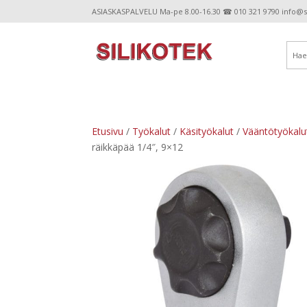
ASIASKASPALVELU Ma-pe 8.00-16.30 ☎ 010 321 9790 info@sil
Etusivu
/
Työkalut
/
Käsityökalut
/
Vääntötyökalu
räikkäpää 1/4″, 9×12