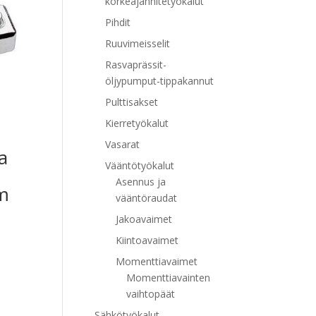
korkeajännitetyökalut
Pihdit
Ruuvimeisselit
Rasvaprässit-
öljypumput-tippakannut
Pulttisakset
Kierretyökalut
Vasarat
a
Vääntötyökalut
Asennus ja
m
vääntöraudat
Jakoavaimet
Kiintoavaimet
Momenttiavaimet
Momenttiavainten
vaihtopäät
Sähkötyökalut