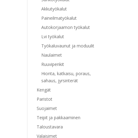
Akkutyökalut
Paineilmatyökalut
Autokorjaamon työkalut
Lvi työkalut
Työkaluvaunut ja moduulit
Naulaimet
Ruuvipenkit
Hionta, katkaisu, poraus,
sahaus, jyrsinterät
Kengät
Paristot
Suojaimet
Teipit ja pakkaaminen
Taloustavara
Valaisimet