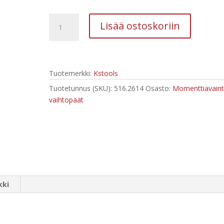
Vaihdettava
Lisää ostoskoriin
räikkäpää
1/4",
9x12
määrä
Tuotemerkki:
Kstools
Tuotetunnus (SKU):
516.2614
Osasto:
Momenttiavain
vaihtopäät
kki