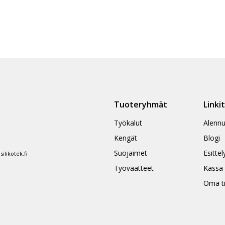
Tuoteryhmät
Linki
Työkalut
Alennu
Kengät
Blogi
Suojaimet
Esittel
likotek.fi
Työvaatteet
Kassa
Oma ti