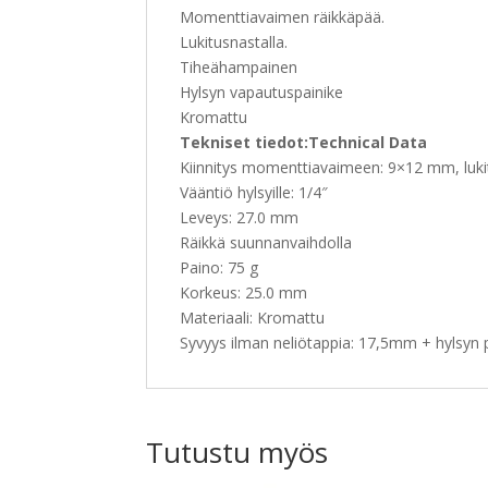
Momenttiavaimen räikkäpää.
Lukitusnastalla.
Tiheähampainen
Hylsyn vapautuspainike
Kromattu
Tekniset tiedot:Technical Data
Kiinnitys momenttiavaimeen: 9×12 mm, luki
Vääntiö hylsyille: 1/4″
Leveys: 27.0 mm
Räikkä suunnanvaihdolla
Paino: 75 g
Korkeus: 25.0 mm
Materiaali: Kromattu
Syvyys ilman neliötappia: 17,5mm + hylsyn 
Tutustu myös