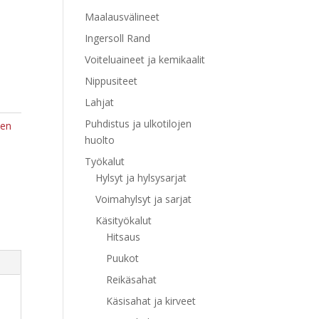
Maalausvälineet
Ingersoll Rand
Voiteluaineet ja kemikaalit
Nippusiteet
Lahjat
Puhdistus ja ulkotilojen
ten
huolto
Työkalut
Hylsyt ja hylsysarjat
Voimahylsyt ja sarjat
Käsityökalut
Hitsaus
Puukot
Reikäsahat
Käsisahat ja kirveet