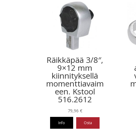
Räikkäpää 3/8″,
9×12 mm
kiinnityksellä
momenttiavaim
m
een. Kstool
516.2612
79,96
€
Info
Osta
Tällä