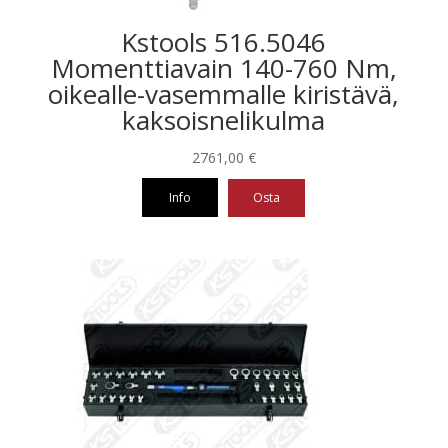
Kstools 516.5046
Momenttiavain 140-760 Nm,
oikealle-vasemmalle kiristävä,
kaksoisnelikulma
2761,00
€
Info
Osta