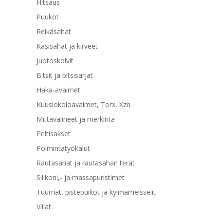
Hitsaus
Puukot
Reikäsahat
Käsisahat ja kirveet
Juotoskolvit
Bitsit ja bitsisarjat
Haka-avaimet
Kuusiokoloavaimet, Torx, Xzn
Mittavälineet ja merkintä
Peltisakset
Poimintatyökalut
Rautasahat ja rautasahan terät
Silikoni,- ja massapuristimet
Tuurnat, pistepuikot ja kylmämeisselit
Viilat