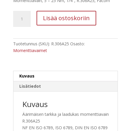
Momenttiavain, 5 – 25 Nm, 1/4″, R.306A25, Facom
oli:
on:
485,90 €.
364,43 €.
Momenttiavain,
Lisää ostoskoriin
5
-
25
Nm,
Tuotetunnus (SKU):
R.306A25
Osasto:
1/4",
Momenttiavaimet
R.306A25,
Facom
määrä
Kuvaus
Lisätiedot
Kuvaus
Äärimäisen tarkka ja laadukas momenttiavain
R.306A25
NF EN ISO 6789, ISO 6789, DIN EN ISO 6789