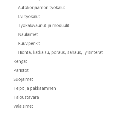
Autokorjaamon työkalut
Lvi työkalut
Työkaluvaunut ja moduulit
Naulaimet
Ruuvipenkit
Hionta, katkaisu, poraus, sahaus, jyrsinterät
Kengät
Paristot
Suojaimet
Teipit ja pakkaaminen
Taloustavara
Valaisimet