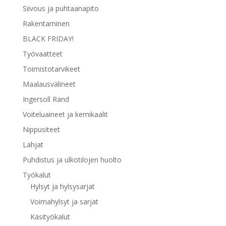
Siivous ja puhtaanapito
Rakentaminen
BLACK FRIDAY!
Työvaatteet
Toimistotarvikeet
Maalausvälineet
Ingersoll Rand
Voiteluaineet ja kemikaalit
Nippusiteet
Lahjat
Puhdistus ja ulkotilojen huolto
Työkalut
Hylsyt ja hylsysarjat
Voimahylsyt ja sarjat
Käsityökalut