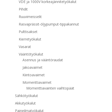
VDE ja 1000V korkeajännitetyökalut
Pihdit
Ruuvimeisselit
Rasvaprässit-öljypumput-tippakannut
Pulttisakset
Kierretyökalut
Vasarat
Vääntötyökalut
Asennus ja vääntöraudat
Jakoavaimet
Kiintoavaimet
Momenttiavaimet
Momenttiavainten vaihtopäät
Sähkötyökalut
Akkutyökalut
Paineilmatyökalut