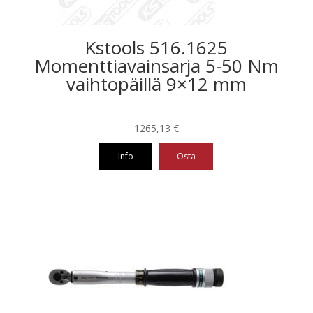
Kstools 516.1625
Momenttiavainsarja 5-50 Nm
vaihtopäillä 9×12 mm
1265,13
€
Info
Osta