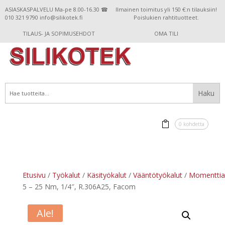
ASIASKASPALVELU Ma-pe 8.00-16.30 ☎
Ilmainen toimitus yli 150 €:n tilauksiin!
010 321 9790 info@silikotek.fi
Poislukien rahtituotteet.
TILAUS- JA SOPIMUSEHDOT
OMA TILI
0 kohdetta
Etusivu
/
Työkalut
/
Käsityökalut
/
Vääntötyökalut
/
Momenttia
5 – 25 Nm, 1/4″, R.306A25, Facom
Ale!