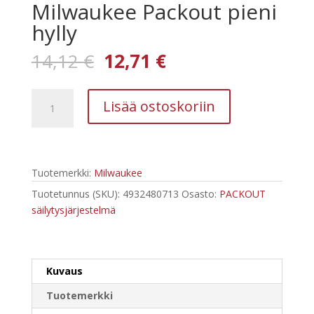
Milwaukee Packout pieni
hylly
Alkuperäinen
Nykyinen
14,12
€
12,71
€
hinta
hinta
oli:
on:
Milwaukee
14,12 €.
12,71 €.
Lisää ostoskoriin
Packout
pieni
hylly
määrä
Tuotemerkki:
Milwaukee
Tuotetunnus (SKU):
4932480713
Osasto:
PACKOUT
säilytysjärjestelmä
Kuvaus
Tuotemerkki