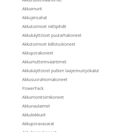
Akkuimurit
Akkujiirisahat
Akkutoimiset niittipihdit
Akkukäyttöiset puutarhakoneet
Akkutoimiset kiillotuskoneet
Akkuporakoneet
Akkumutterinvääntimet
Akkukäyttöiset putken laajennustyökalut
Akkusuorahiomakoneet
PowerPack
Akkumonitoimikoneet
Akkunaulaimet
Akkuleikkurit
Akkuporavasarat