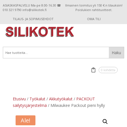
ASIASKASPALVELU Ma-pe 8.00-16.30 ☎
Ilmainen toimitus yli 150 €:n tilauksiin!
010 321 9790 info@silikotek.fi
Poislukien rahtituotteet.
TILAUS- JA SOPIMUSEHDOT
OMA TILI
0 kohdetta
Etusivu
/
Työkalut
/
Akkutyökalut
/
PACKOUT
säilytysjärjestelmä
/ Milwaukee Packout pieni hylly
Ale!