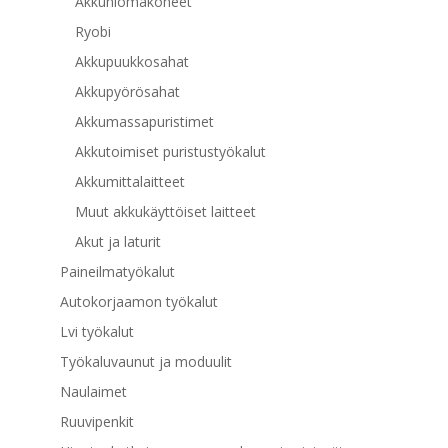
Akkuhiomakoneet
Ryobi
Akkupuukkosahat
Akkupyörösahat
Akkumassapuristimet
Akkutoimiset puristustyökalut
Akkumittalaitteet
Muut akkukäyttöiset laitteet
Akut ja laturit
Paineilmatyökalut
Autokorjaamon työkalut
Lvi työkalut
Työkaluvaunut ja moduulit
Naulaimet
Ruuvipenkit