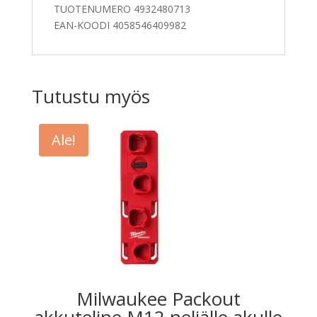
TUOTENUMERO 4932480713
EAN-KOODI 4058546409982
Tutustu myös
Ale!
Milwaukee Packout
akkuteline M12 neljälle akulle