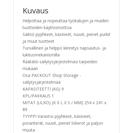
Kuvaus
Helpottaa ja nopeuttaa työkalujen ja muiden
tuotteiden käyttöönottoa
Säilöö pyyhkeet, käsineet, ruuvit, pienet purkit
ja muut tuotteet
Turvallinen ja helppo kiinnitys napsautus- ja
lukitusmekanismilla
Räätälöi säilytysjärjestelmäsi tarpeiden
mukaan
Osa PACKOUT Shop Storage -
säilytysjärjestelmää
KAPASITEETTI (KG) 9
KPL/PAKKAUS 1
MITAT (ULKO) (K X L X S / MM) 254 x 241 x
89
TYYPPI Varastoi pyyhkeet, käsineet,
poranterät, ruuvit, pienet lokerot ja paljon
muuta