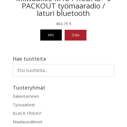
PACKOUT työmaaradio /
laturi bluetooth
484,79
€
Info
Osta
Hae tuotteita
Tuoteryhmät
Rakentaminen
Työvaatteet
BLACK FRIDAY!
Maalausvälineet