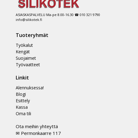
ASIASKASPALVELU Ma-pe 8.00-16.30 ☎ 010 321 9790
info@silikotek.fi
Tuoteryhmät
Työkalut
Kengät
Suojaimet
Työvaatteet
Linkit
Alennuksessa!
Blogi
Esittely
Kassa
Oma tili
Ota meihin yhteyttä
✉ Permonkaarre 117