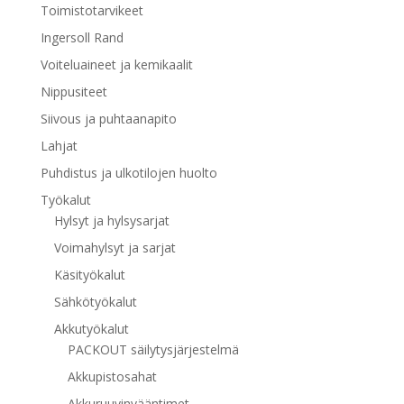
Toimistotarvikeet
Ingersoll Rand
Voiteluaineet ja kemikaalit
Nippusiteet
Siivous ja puhtaanapito
Lahjat
Puhdistus ja ulkotilojen huolto
Työkalut
Hylsyt ja hylsysarjat
Voimahylsyt ja sarjat
Käsityökalut
Sähkötyökalut
Akkutyökalut
PACKOUT säilytysjärjestelmä
Akkupistosahat
Akkuruuvinvääntimet