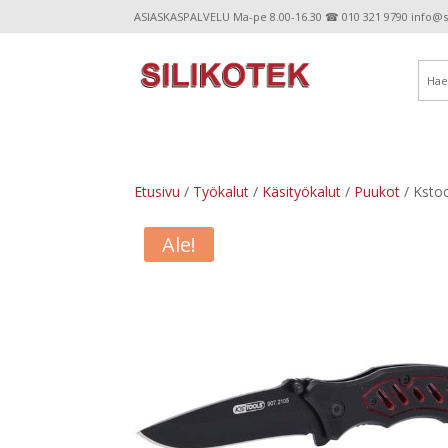
ASIASKASPALVELU Ma-pe 8.00-16.30 ☎ 010 321 9790 info@sil
Etusivu
/
Työkalut
/
Käsityökalut
/
Puukot
/ Kstoo
Ale!