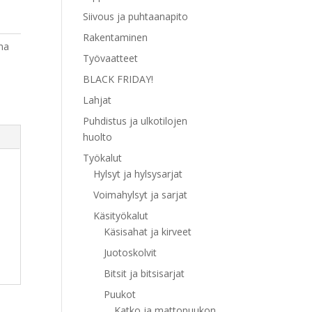
Siivous ja puhtaanapito
Rakentaminen
na
Työvaatteet
BLACK FRIDAY!
Lahjat
Puhdistus ja ulkotilojen
huolto
Työkalut
Hylsyt ja hylsysarjat
Voimahylsyt ja sarjat
Käsityökalut
Käsisahat ja kirveet
Juotoskolvit
Bitsit ja bitsisarjat
Puukot
Katko ja mattopuukon