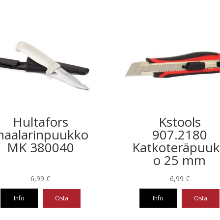
Hultafors
Kstools
aalarinpuukko
907.2180
MK 380040
Katkoteräpuu
o 25 mm
6,99
€
6,99
€
Info
Osta
Info
Osta