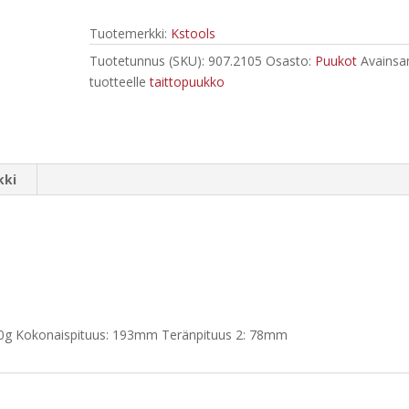
määrä
Tuotemerkki:
Kstools
Tuotetunnus (SKU):
907.2105
Osasto:
Puukot
Avainsa
tuotteelle
taittopuukko
kki
0g Kokonaispituus: 193mm Teränpituus 2: 78mm