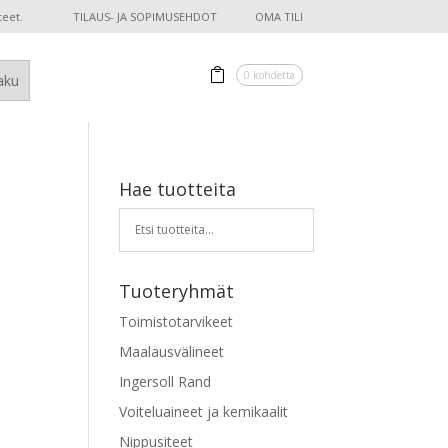
teet.
TILAUS- JA SOPIMUSEHDOT
OMA TILI
0 kohdetta
Hae tuotteita
Tuoteryhmät
Toimistotarvikeet
Maalausvälineet
Ingersoll Rand
Voiteluaineet ja kemikaalit
Nippusiteet