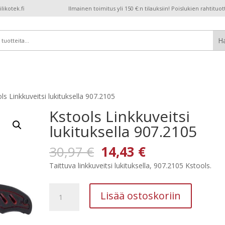
ikotek.fi
Ilmainen toimitus yli 150 €:n tilauksiin! Poislukien rahtituot
ls Linkkuveitsi lukituksella 907.2105
Kstools Linkkuveitsi
lukituksella 907.2105
Alkuperäinen
Nykyinen
30,97
€
14,43
€
hinta
hinta
Taittuva linkkuveitsi lukituksella, 907.2105 Kstools.
oli:
on:
30,97 €.
14,43 €.
Kstools
Lisää ostoskoriin
Linkkuveitsi
lukituksella
907.2105