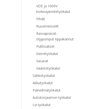
VDE ja 1000V
korkeajännitetyökalut
Pihdit
Ruuvimeisselit
Rasvaprässit-
öljypumput-tippakannut
Pulttisakset
Kierretyökalut
Vasarat
Vääntötyökalut
Sähkötyökalut
Akkutyökalut
Paineilmatyökalut
Autokorjaamon työkalut
Lvi työkalut