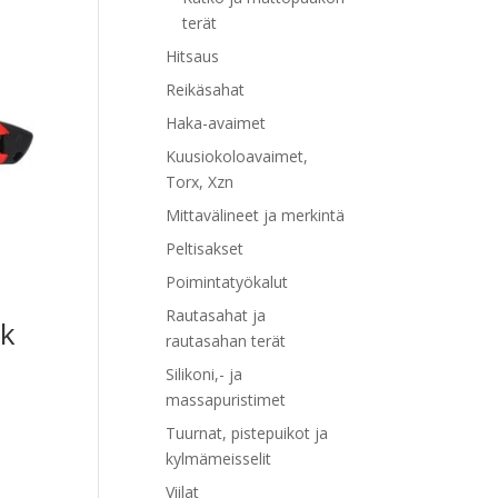
terät
Hitsaus
Reikäsahat
Haka-avaimet
Kuusiokoloavaimet,
Torx, Xzn
Mittavälineet ja merkintä
Peltisakset
Poimintatyökalut
Rautasahat ja
kk
rautasahan terät
Silikoni,- ja
massapuristimet
Tuurnat, pistepuikot ja
kylmämeisselit
Viilat