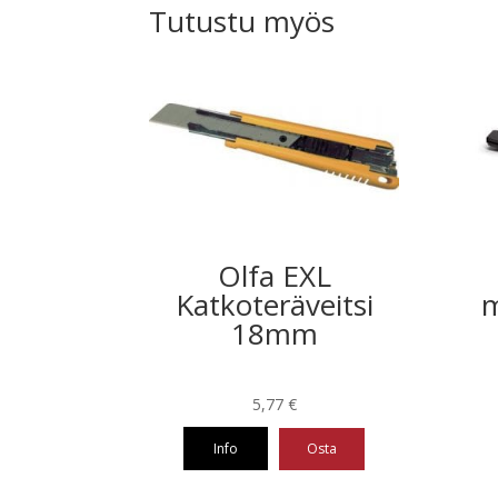
Tutustu myös
Olfa EXL
Katkoteräveitsi
m
18mm
5,77
€
Info
Osta