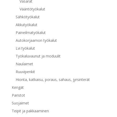
Vasarat
Vääntötyökalut
Sähkötyökalut
Akkutyökalut
Paineilmatyökalut
Autokorjaamon työkalut
Lvi työkalut
Työkaluvaunut ja moduulit
Naulaimet
Ruuvipenkit
Hionta, katkaisu, poraus, sahaus, jyrsinterät
Kengät
Paristot
Suojaimet
Teipit ja pakkaaminen