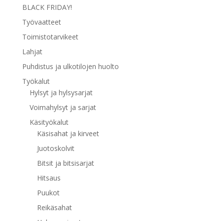
BLACK FRIDAY!
Työvaatteet
Toimistotarvikeet
Lahjat
Puhdistus ja ulkotilojen huolto
Työkalut
Hylsyt ja hylsysarjat
Voimahylsyt ja sarjat
Käsityökalut
Käsisahat ja kirveet
Juotoskolvit
Bitsit ja bitsisarjat
Hitsaus
Puukot
Reikäsahat