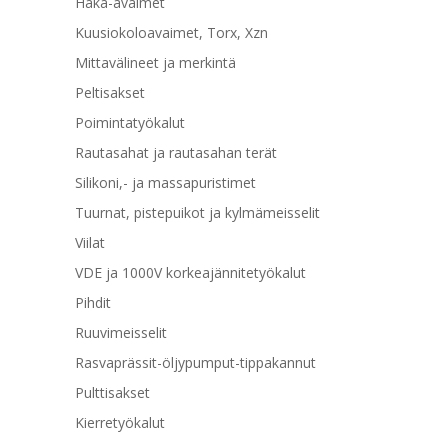
Haka-avaimet
Kuusiokoloavaimet, Torx, Xzn
Mittavälineet ja merkintä
Peltisakset
Poimintatyökalut
Rautasahat ja rautasahan terät
Silikoni,- ja massapuristimet
Tuurnat, pistepuikot ja kylmämeisselit
Viilat
VDE ja 1000V korkeajännitetyökalut
Pihdit
Ruuvimeisselit
Rasvaprässit-öljypumput-tippakannut
Pulttisakset
Kierretyökalut