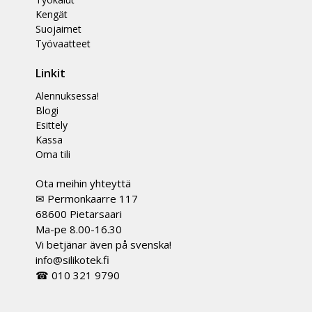
Kengät
Suojaimet
Työvaatteet
Linkit
Alennuksessa!
Blogi
Esittely
Kassa
Oma tili
Ota meihin yhteyttä
✉ Permonkaarre 117
68600 Pietarsaari
Ma-pe 8.00-16.30
Vi betjänar även på svenska!
info@silikotek.fi
☎ 010 321 9790