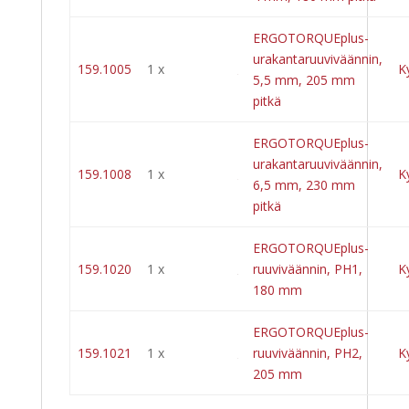
ERGOTORQUEplus-
urakantaruuviväännin,
159.1005
1 x
K
5,5 mm, 205 mm
pitkä
ERGOTORQUEplus-
urakantaruuviväännin,
159.1008
1 x
K
6,5 mm, 230 mm
pitkä
ERGOTORQUEplus-
159.1020
1 x
ruuviväännin, PH1,
K
180 mm
ERGOTORQUEplus-
159.1021
1 x
ruuviväännin, PH2,
K
205 mm