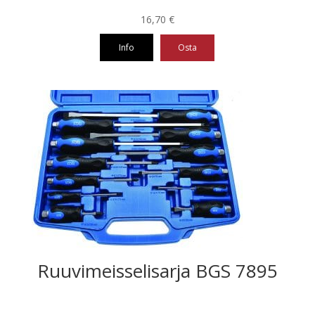
16,70
€
Info
Osta
Ruuvimeisselisarja BGS 7895