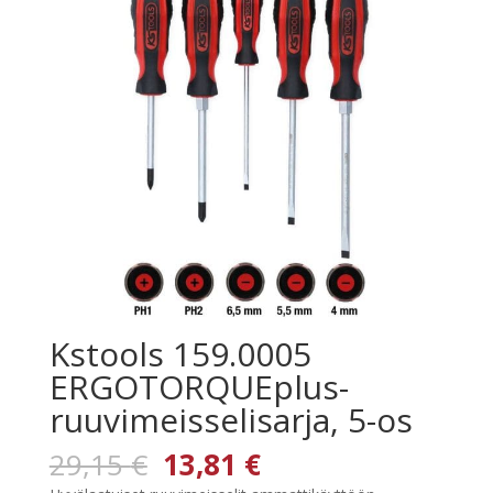
Kstools 159.0005
ERGOTORQUEplus-
ruuvimeisselisarja, 5-os
Alkuperäinen
Nykyinen
29,15
€
13,81
€
hinta
hinta