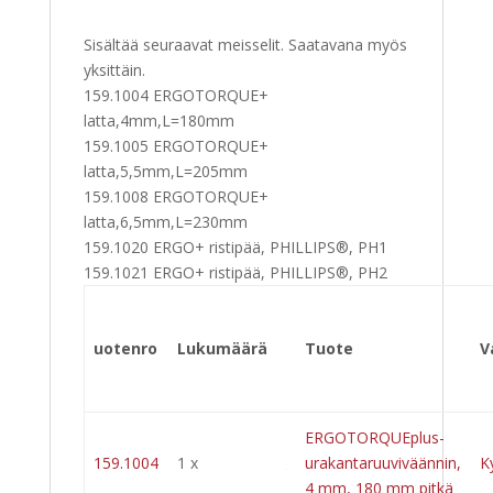
Sisältää seuraavat meisselit. Saatavana myös
yksittäin.
159.1004 ERGOTORQUE+
latta,4mm,L=180mm
159.1005 ERGOTORQUE+
latta,5,5mm,L=205mm
159.1008 ERGOTORQUE+
latta,6,5mm,L=230mm
159.1020 ERGO+ ristipää, PHILLIPS®, PH1
159.1021 ERGO+ ristipää, PHILLIPS®, PH2
uotenro
Lukumäärä
Tuote
V
ERGOTORQUEplus-
159.1004
1 x
urakantaruuviväännin,
K
4 mm, 180 mm pitkä