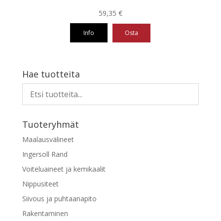
59,35
€
Info
Osta
Hae tuotteita
Tuoteryhmät
Maalausvälineet
Ingersoll Rand
Voiteluaineet ja kemikaalit
Nippusiteet
Siivous ja puhtaanapito
Rakentaminen