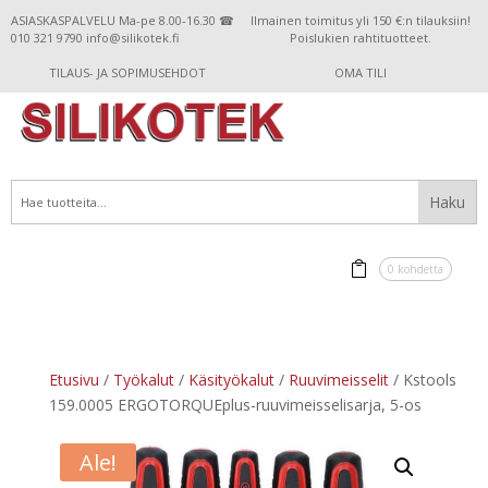
ASIASKASPALVELU Ma-pe 8.00-16.30 ☎
Ilmainen toimitus yli 150 €:n tilauksiin!
010 321 9790 info@silikotek.fi
Poislukien rahtituotteet.
TILAUS- JA SOPIMUSEHDOT
OMA TILI
0 kohdetta
Etusivu
/
Työkalut
/
Käsityökalut
/
Ruuvimeisselit
/ Kstools
159.0005 ERGOTORQUEplus-ruuvimeisselisarja, 5-os
Ale!