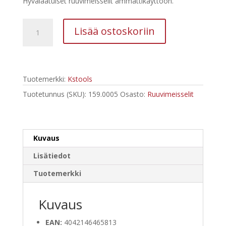
Hyvälaatuiset ruuvimeisselit ammattikäyttöön.
oli:
on:
29,15 €.
13,81 €.
Kstools
Lisää ostoskoriin
159.0005
ERGOTORQUEplus-
ruuvimeisselisarja,
5-
Tuotemerkki:
Kstools
os
määrä
Tuotetunnus (SKU):
159.0005
Osasto:
Ruuvimeisselit
Kuvaus
Lisätiedot
Tuotemerkki
Kuvaus
EAN:
4042146465813