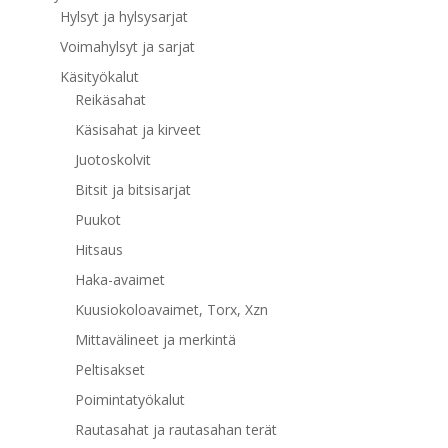
Hylsyt ja hylsysarjat
Voimahylsyt ja sarjat
Käsityökalut
Reikäsahat
Käsisahat ja kirveet
Juotoskolvit
Bitsit ja bitsisarjat
Puukot
Hitsaus
Haka-avaimet
Kuusiokoloavaimet, Torx, Xzn
Mittavälineet ja merkintä
Peltisakset
Poimintatyökalut
Rautasahat ja rautasahan terät