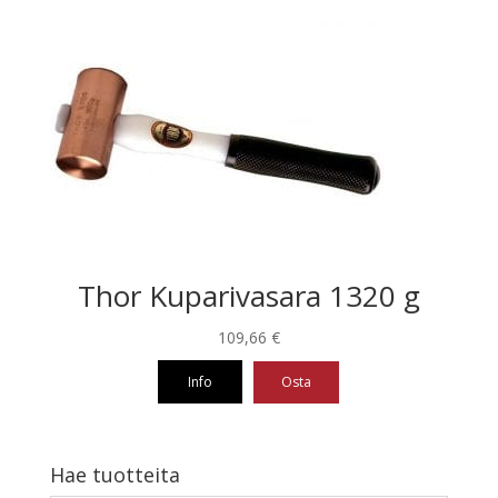
tuotteella
on
useampi
muunnelma.
Voit
tehdä
valinnat
tuotteen
sivulla.
Thor Kuparivasara 1320 g
109,66
€
Info
Osta
Hae tuotteita