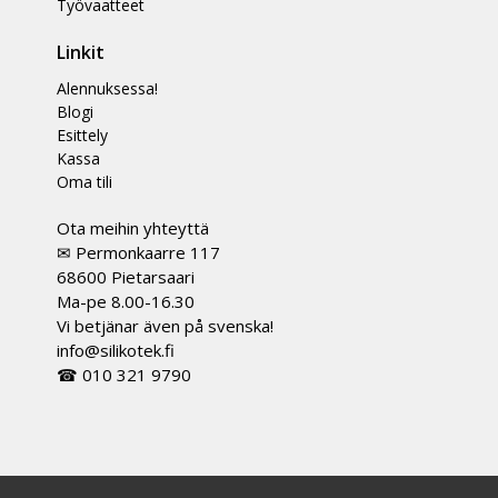
Työvaatteet
Linkit
Alennuksessa!
Blogi
Esittely
Kassa
Oma tili
Ota meihin yhteyttä
✉ Permonkaarre 117
68600 Pietarsaari
Ma-pe 8.00-16.30
Vi betjänar även på svenska!
info@silikotek.fi
☎ 010 321 9790