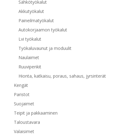
Sähkötyökalut
Akkutyökalut
Paineilmatyökalut
Autokorjaamon työkalut
Lvi työkalut
Työkaluvaunut ja moduulit
Naulaimet
Ruuvipenkit
Hionta, katkaisu, poraus, sahaus, jyrsinterät
Kengät
Paristot
Suojaimet
Teipit ja pakkaaminen
Taloustavara
Valaisimet