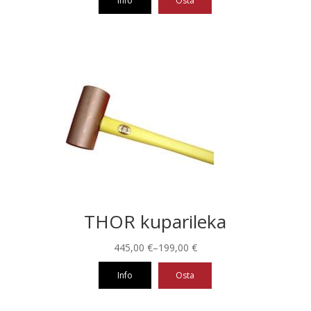
Info
Osta
THOR kuparileka
Hintaluokka:
445,00
€
–
199,00
€
199,00 €
Info
Osta
-
445,00 €
Tällä