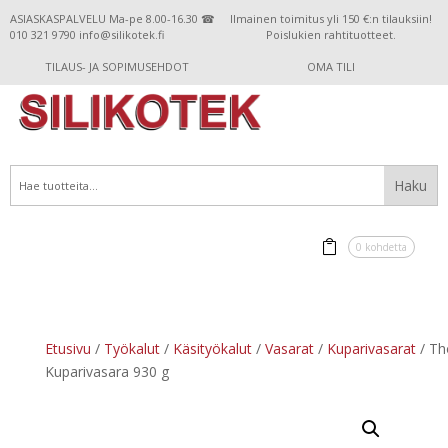
ASIASKASPALVELU Ma-pe 8.00-16.30 ☎
Ilmainen toimitus yli 150 €:n tilauksiin!
010 321 9790 info@silikotek.fi
Poislukien rahtituotteet.
TILAUS- JA SOPIMUSEHDOT
OMA TILI
0 kohdetta
Etusivu
/
Työkalut
/
Käsityökalut
/
Vasarat
/
Kuparivasarat
/ Th
Kuparivasara 930 g