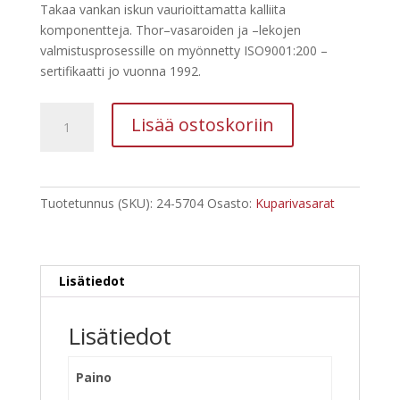
Takaa vankan iskun vaurioittamatta kalliita
komponentteja. Thor–vasaroiden ja –lekojen
valmistusprosessille on myönnetty ISO9001:200 –
sertifikaatti jo vuonna 1992.
Thor
Lisää ostoskoriin
Kuparivasara
930
g
määrä
Tuotetunnus (SKU):
24-5704
Osasto:
Kuparivasarat
Lisätiedot
Lisätiedot
Paino