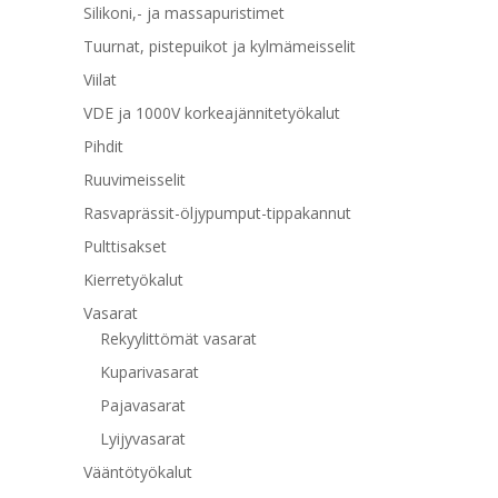
Silikoni,- ja massapuristimet
Tuurnat, pistepuikot ja kylmämeisselit
Viilat
VDE ja 1000V korkeajännitetyökalut
Pihdit
Ruuvimeisselit
Rasvaprässit-öljypumput-tippakannut
Pulttisakset
Kierretyökalut
Vasarat
Rekyylittömät vasarat
Kuparivasarat
Pajavasarat
Lyijyvasarat
Vääntötyökalut