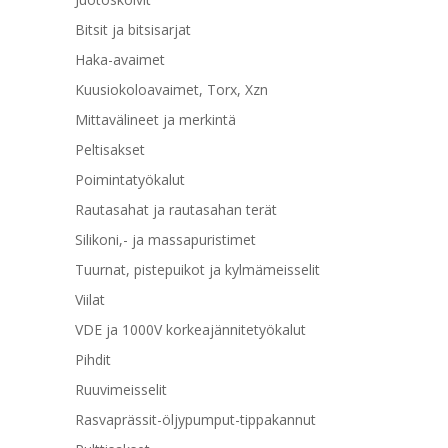
Bitsit ja bitsisarjat
Haka-avaimet
Kuusiokoloavaimet, Torx, Xzn
Mittavälineet ja merkintä
Peltisakset
Poimintatyökalut
Rautasahat ja rautasahan terät
Silikoni,- ja massapuristimet
Tuurnat, pistepuikot ja kylmämeisselit
Viilat
VDE ja 1000V korkeajännitetyökalut
Pihdit
Ruuvimeisselit
Rasvaprässit-öljypumput-tippakannut