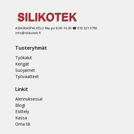
ASIASKASPALVELU Ma-pe 8.00-16.30 ☎ 010 321 9790
info@silikotek.fi
Tuoteryhmät
Työkalut
Kengät
Suojaimet
Työvaatteet
Linkit
Alennuksessa!
Blogi
Esittely
Kassa
Oma tili