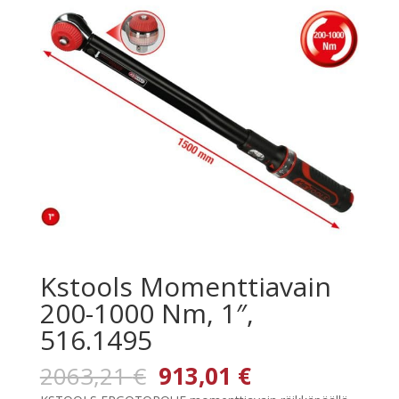
Kstools Momenttiavain
200-1000 Nm, 1″,
516.1495
Alkuperäinen
Nykyinen
2063,21
€
913,01
€
hinta
hinta