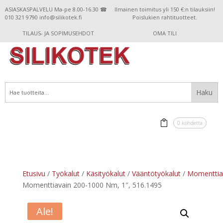
ASIASKASPALVELU Ma-pe 8.00-16.30 ☎
Ilmainen toimitus yli 150 €:n tilauksiin!
010 321 9790 info@silikotek.fi
Poislukien rahtituotteet.
TILAUS- JA SOPIMUSEHDOT
OMA TILI
0 kohdetta
Etusivu
/
Työkalut
/
Käsityökalut
/
Vääntötyökalut
/
Momenttia
Momenttiavain 200-1000 Nm, 1″, 516.1495
Ale!