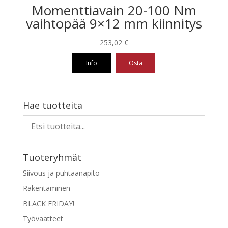
Momenttiavain 20-100 Nm
vaihtopää 9×12 mm kiinnitys
253,02
€
Info
Osta
Hae tuotteita
Tuoteryhmät
Siivous ja puhtaanapito
Rakentaminen
BLACK FRIDAY!
Työvaatteet