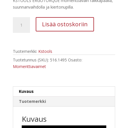
KSTOOLS ERGOTORQUE momenttiavain räikkäpäällä,
oli:
on:
suunnanvaihdolla ja kiertonupilla.
2063,21 €.
913,01 €.
Kstools
Lisää ostoskoriin
Momenttiavain
200-
1000
Nm,
Tuotemerkki:
Kstools
1",
516.1495
Tuotetunnus (SKU):
516.1495
Osasto:
määrä
Momenttiavaimet
Kuvaus
Tuotemerkki
Kuvaus