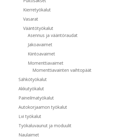
Pulttisakset
Kierretyökalut
Vasarat
Vääntötyökalut
Asennus ja vääntöraudat
Jakoavaimet
Kiintoavaimet
Momenttiavaimet
Momenttiavainten vaihtopäät
Sähkötyökalut
Akkutyökalut
Paineilmatyökalut
Autokorjaamon työkalut
Lvi työkalut
Työkaluvaunut ja moduulit
Naulaimet