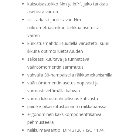
kaksoisasteikko Nm ja lbf•ft jako tarkkaa
asetusta varten
sis. tarkasti jaoteltavan Nm-
mikrometriasteikon tarkkaa asetusta
varten
kurkistusmahdollisuudella varustettu suuri
ikkuna optimoi luettavuuden
selkeästi kuultava ja tunnettava
vääntömomentin sammutus
vahvalla 30-hampaisella räikkämekanismilla
vääntömomentin asetus nopeasti ja
varmasti vetämällä kahvaa
varma lukitusmahdollisuus kahvasta
painike-pikairrotustoiminto räikkäpäässä
ergonominen kaksikomponenttikahva
pehmusteella
nelikulmavääntiö, DIN 3120 / ISO 1174,