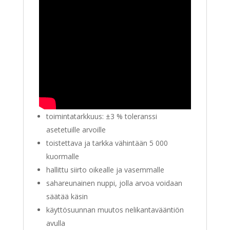
toimintatarkkuus:
±3 %
toleranssi
asetetuille arvoille
toistettava ja tarkka vähintään 5 000
kuormalle
hallittu siirto oikealle ja vasemmalle
sahareunainen nuppi, jolla arvoa voidaan
säätää käsin
käyttösuunnan muutos nelikantavääntiön
avulla