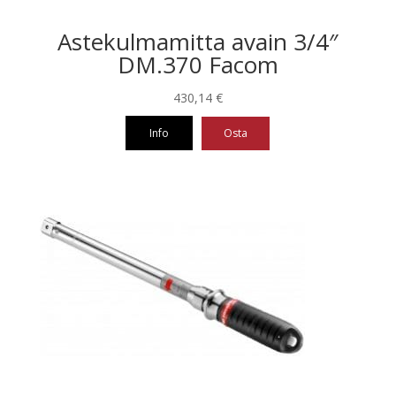
Astekulmamitta avain 3/4″
DM.370 Facom
430,14
€
Info
Osta