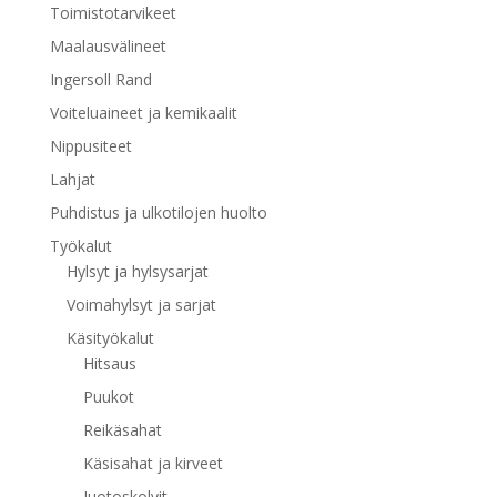
Toimistotarvikeet
Maalausvälineet
Ingersoll Rand
Voiteluaineet ja kemikaalit
Nippusiteet
Lahjat
Puhdistus ja ulkotilojen huolto
Työkalut
Hylsyt ja hylsysarjat
Voimahylsyt ja sarjat
Käsityökalut
Hitsaus
Puukot
Reikäsahat
Käsisahat ja kirveet
Juotoskolvit