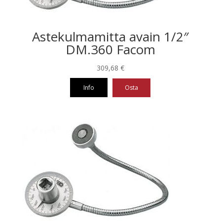
Astekulmamitta avain 1/2″
DM.360 Facom
309,68
€
Info
Osta