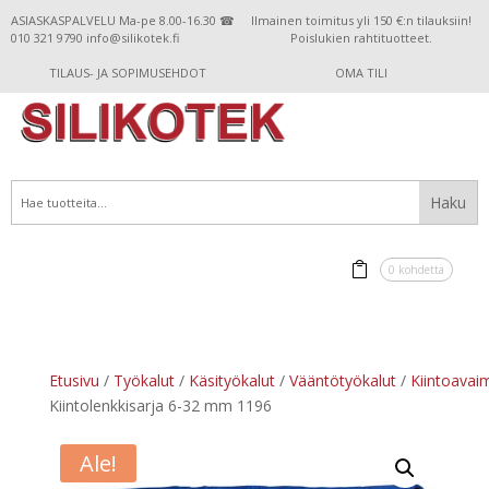
ASIASKASPALVELU Ma-pe 8.00-16.30 ☎
Ilmainen toimitus yli 150 €:n tilauksiin!
010 321 9790 info@silikotek.fi
Poislukien rahtituotteet.
TILAUS- JA SOPIMUSEHDOT
OMA TILI
0 kohdetta
Etusivu
/
Työkalut
/
Käsityökalut
/
Vääntötyökalut
/
Kiintoavai
Kiintolenkkisarja 6-32 mm 1196
Ale!