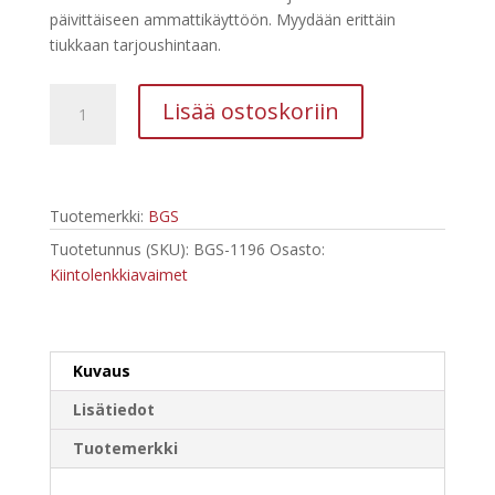
72,60 €.
46,37 €.
päivittäiseen ammattikäyttöön. Myydään erittäin
tiukkaan tarjoushintaan.
BGS
Lisää ostoskoriin
Kiintolenkkisarja
6-
32
mm
Tuotemerkki:
BGS
1196
määrä
Tuotetunnus (SKU):
BGS-1196
Osasto:
Kiintolenkkiavaimet
Kuvaus
Lisätiedot
Tuotemerkki