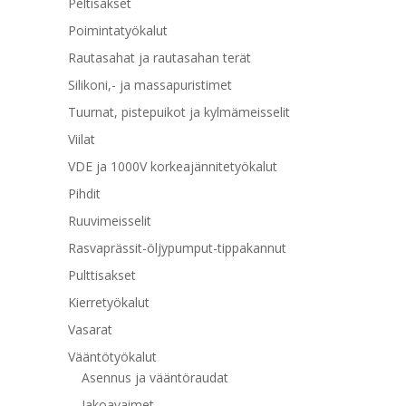
Peltisakset
Poimintatyökalut
Rautasahat ja rautasahan terät
Silikoni,- ja massapuristimet
Tuurnat, pistepuikot ja kylmämeisselit
Viilat
VDE ja 1000V korkeajännitetyökalut
Pihdit
Ruuvimeisselit
Rasvaprässit-öljypumput-tippakannut
Pulttisakset
Kierretyökalut
Vasarat
Vääntötyökalut
Asennus ja vääntöraudat
Jakoavaimet