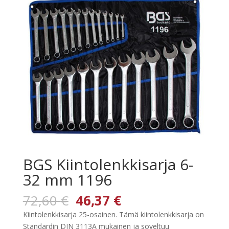
BGS Kiintolenkkisarja 6-
32 mm 1196
Alkuperäinen
Nykyinen
72,60
€
46,37
€
hinta
hinta
Kiintolenkkisarja 25-osainen. Tämä kiintolenkkisarja on
oli:
on:
Standardin DIN 3113A mukainen ja soveltuu