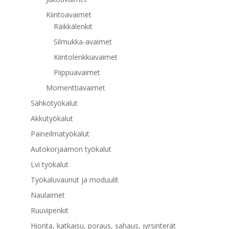
Kiintoavaimet
Räikkälenkit
Silmukka-avaimet
Kiintolenkkiavaimet
Piippuavaimet
Momenttiavaimet
Sähkötyökalut
Akkutyökalut
Paineilmatyökalut
Autokorjaamon työkalut
Lvi työkalut
Työkaluvaunut ja moduulit
Naulaimet
Ruuvipenkit
Hionta, katkaisu, poraus, sahaus, jyrsinterät