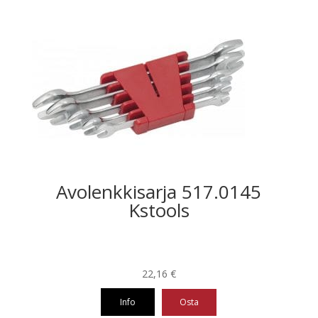
Avolenkkisarja 517.0145
Kstools
22,16
€
Info
Osta