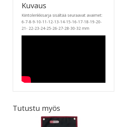
Kuvaus
Kiintolenkkisarja sisältää seuraavat avaimet:
6-7-8-9-10-11-12-13-14-15-16-17-18-19-20-
21- 22-23-24-25-26-27-28-30-32 mm
Tutustu myös