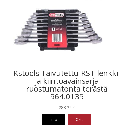
Kstools Taivutettu RST-lenkki-
ja kiintoavainsarja
ruostumatonta terästä
964.0135
283,29
€
Info
Osta