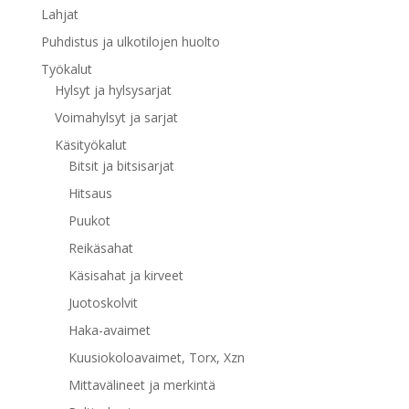
Lahjat
Puhdistus ja ulkotilojen huolto
Työkalut
Hylsyt ja hylsysarjat
Voimahylsyt ja sarjat
Käsityökalut
Bitsit ja bitsisarjat
Hitsaus
Puukot
Reikäsahat
Käsisahat ja kirveet
Juotoskolvit
Haka-avaimet
Kuusiokoloavaimet, Torx, Xzn
Mittavälineet ja merkintä