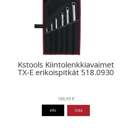
Kstools Kiintolenkkiavaimet
TX-E erikoispitkät 518.0930
160,93
€
Info
Osta