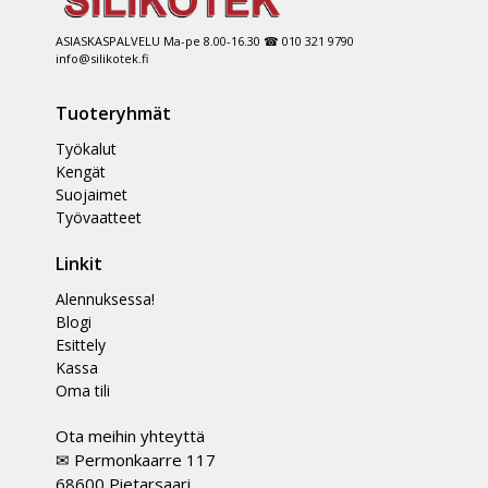
ASIASKASPALVELU Ma-pe 8.00-16.30 ☎ 010 321 9790
info@silikotek.fi
Tuoteryhmät
Työkalut
Kengät
Suojaimet
Työvaatteet
Linkit
Alennuksessa!
Blogi
Esittely
Kassa
Oma tili
Ota meihin yhteyttä
✉ Permonkaarre 117
68600 Pietarsaari