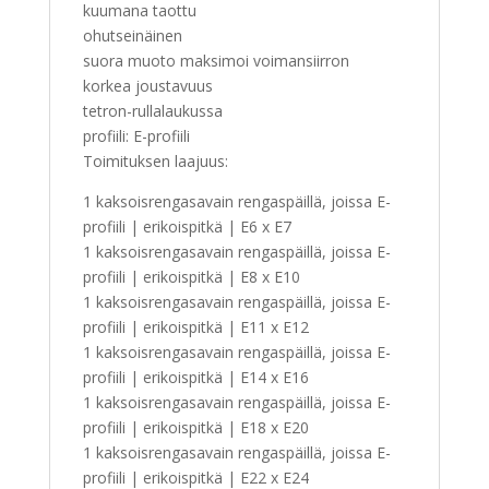
kuumana taottu
ohutseinäinen
suora muoto maksimoi voimansiirron
korkea joustavuus
tetron-rullalaukussa
profiili: E-profiili
Toimituksen laajuus:
1 kaksoisrengasavain rengaspäillä, joissa E-
profiili | erikoispitkä | E6 x E7
1 kaksoisrengasavain rengaspäillä, joissa E-
profiili | erikoispitkä | E8 x E10
1 kaksoisrengasavain rengaspäillä, joissa E-
profiili | erikoispitkä | E11 x E12
1 kaksoisrengasavain rengaspäillä, joissa E-
profiili | erikoispitkä | E14 x E16
1 kaksoisrengasavain rengaspäillä, joissa E-
profiili | erikoispitkä | E18 x E20
1 kaksoisrengasavain rengaspäillä, joissa E-
profiili | erikoispitkä | E22 x E24