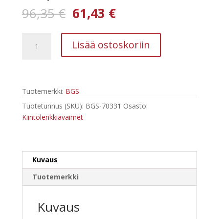
Alkuperäinen
Nykyinen
96,35
€
61,43
€
hinta
hinta
oli:
on:
BGS-
96,35 €.
61,43 €.
Lisää ostoskoriin
70331
erikoispitkät
kaksoislenkkiavaimet,
E-
Tuotemerkki:
BGS
profiili
E6
Tuotetunnus (SKU):
BGS-70331
Osasto:
x
Kiintolenkkiavaimet
E7
-
E22
Kuvaus
x
E24,
Tuotemerkki
6-
os
Kuvaus
määrä