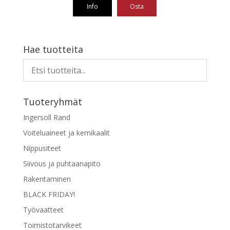
Info
Osta
-
10,63 €
Tällä
tuotteella
on
Hae tuotteita
useampi
muunnelma.
Voit
tehdä
Tuoteryhmät
valinnat
tuotteen
Ingersoll Rand
sivulla.
Voiteluaineet ja kemikaalit
Nippusiteet
Siivous ja puhtaanapito
Rakentaminen
BLACK FRIDAY!
Työvaatteet
Toimistotarvikeet