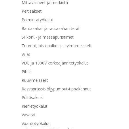
Mittavälineet ja merkintä
Peltisakset
Poimintatyökalut
Rautasahat ja rautasahan terät
Silikoni,- ja massapuristimet
Tuurnat, pistepuikot ja kylmämeisselit
Viilat
VDE ja 1000V korkeajännitetyökalut
Pihdit
Ruuvimeisselit
Rasvaprässit-öljypumput-tippakannut
Pulttisakset
Kierretyökalut
Vasarat
Vääntötyökalut