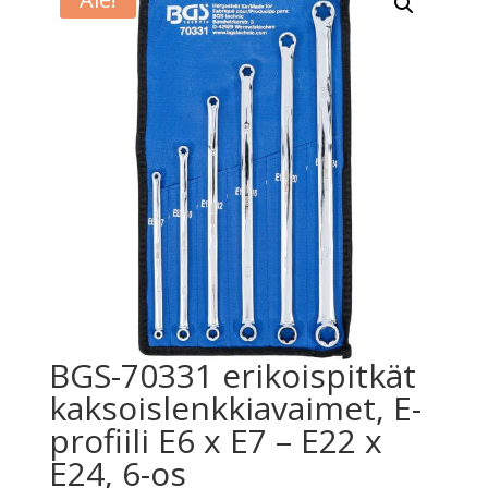
BGS-70331 erikoispitkät
kaksoislenkkiavaimet, E-
profiili E6 x E7 – E22 x
E24, 6-os