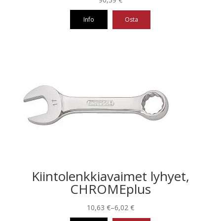
Info
Osta
Kiintolenkkiavaimet lyhyet,
CHROMEplus
Hintaluokka:
10,63
€
–
6,02
€
6,02 €