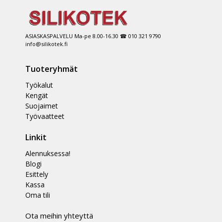
ASIASKASPALVELU Ma-pe 8.00-16.30 ☎ 010 321 9790
info@silikotek.fi
Tuoteryhmät
Työkalut
Kengät
Suojaimet
Työvaatteet
Linkit
Alennuksessa!
Blogi
Esittely
Kassa
Oma tili
Ota meihin yhteyttä