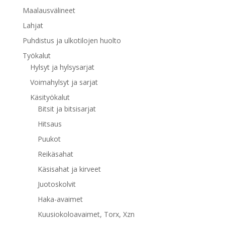
Maalausvälineet
Lahjat
Puhdistus ja ulkotilojen huolto
Työkalut
Hylsyt ja hylsysarjat
Voimahylsyt ja sarjat
Käsityökalut
Bitsit ja bitsisarjat
Hitsaus
Puukot
Reikäsahat
Käsisahat ja kirveet
Juotoskolvit
Haka-avaimet
Kuusiokoloavaimet, Torx, Xzn