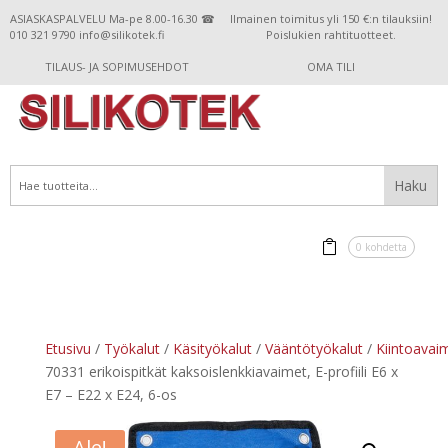
ASIASKASPALVELU Ma-pe 8.00-16.30 ☎
Ilmainen toimitus yli 150 €:n tilauksiin!
010 321 9790 info@silikotek.fi
Poislukien rahtituotteet.
TILAUS- JA SOPIMUSEHDOT
OMA TILI
0 kohdetta
Etusivu
/
Työkalut
/
Käsityökalut
/
Vääntötyökalut
/
Kiintoavai
70331 erikoispitkät kaksoislenkkiavaimet, E-profiili E6 x
E7 – E22 x E24, 6-os
Ale!